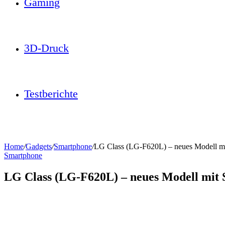
Gaming
3D-Druck
Testberichte
Home
/
Gadgets
/
Smartphone
/
LG Class (LG-F620L) – neues Modell m
Smartphone
LG Class (LG-F620L) – neues Modell mit