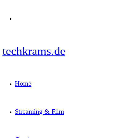
Menü
techkrams.de
Home
Streaming & Film