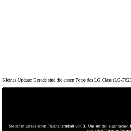
Kleines Update: Gerade sind die ersten Fotos des LG Class (LG-F62
Sie sehen gerade einen Platzhalterinhalt von
X
. Um auf den eigentlichen I