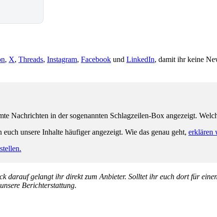
on
,
X
,
Threads
,
Instagram
,
Facebook
und
LinkedIn
, damit ihr keine Ne
e Nachrichten in der sogenannten Schlagzeilen-Box angezeigt. Welche 
n euch unsere Inhalte häufiger angezeigt. Wie das genau geht,
erklären 
tellen.
k darauf gelangt ihr direkt zum Anbieter. Solltet ihr euch dort für ein
 unsere Berichterstattung.