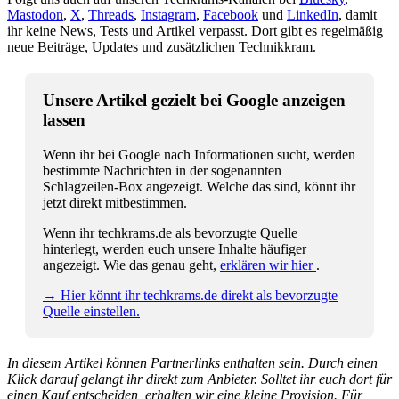
Mastodon
,
X
,
Threads
,
Instagram
,
Facebook
und
LinkedIn
, damit
ihr keine News, Tests und Artikel verpasst. Dort gibt es regelmäßig
neue Beiträge, Updates und zusätzlichen Technikkram.
Unsere Artikel gezielt bei Google anzeigen
lassen
Wenn ihr bei Google nach Informationen sucht, werden
bestimmte Nachrichten in der sogenannten
Schlagzeilen-Box angezeigt. Welche das sind, könnt ihr
jetzt direkt mitbestimmen.
Wenn ihr techkrams.de als bevorzugte Quelle
hinterlegt, werden euch unsere Inhalte häufiger
angezeigt. Wie das genau geht,
erklären wir hier
.
→ Hier könnt ihr techkrams.de direkt als bevorzugte
Quelle einstellen.
In diesem Artikel können Partnerlinks enthalten sein. Durch einen
Klick darauf gelangt ihr direkt zum Anbieter. Solltet ihr euch dort für
einen Kauf entscheiden, erhalten wir eine kleine Provision. Für