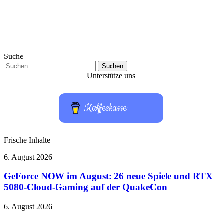
Suche
Suchen
nach:
Unterstütze uns
Kaffeekasse
Frische Inhalte
GeForce
6. August 2026
NOW
im
GeForce NOW im August: 26 neue Spiele und RTX
August:
5080-Cloud-Gaming auf der QuakeCon
26
neue
Bose
6. August 2026
Spiele
QuietComfort
und