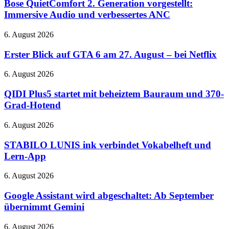
2.
Bose QuietComfort 2. Generation vorgestellt:
RTX
Generation
Immersive Audio und verbessertes ANC
5080-
vorgestellt:
Cloud-
Immersive
Gaming
Erster
6. August 2026
Audio
auf
Blick
und
der
auf
Erster Blick auf GTA 6 am 27. August – bei Netflix
verbessertes
QuakeCon
GTA
ANC
6
QIDI
6. August 2026
am
Plus5
27.
startet
QIDI Plus5 startet mit beheiztem Bauraum und 370-
August
mit
Grad-Hotend
–
beheiztem
bei
Bauraum
STABILO
6. August 2026
Netflix
und
LUNIS
370-
ink
STABILO LUNIS ink verbindet Vokabelheft und
Grad-
verbindet
Lern-App
Hotend
Vokabelheft
und
Google
6. August 2026
Lern-
Assistant
App
wird
Google Assistant wird abgeschaltet: Ab September
abgeschaltet:
übernimmt Gemini
Ab
September
Diablo
6. August 2026