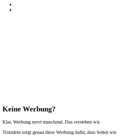
RSS
Threads
Facebook
X
WhatsApp
Telegram
Schaltfläche
"Zurück
zum
Anfang"
Schließen
Keine Werbung?
Klar, Werbung nervt manchmal. Das verstehen wir.
Trotzdem sorgt genau diese Werbung dafür, dass Seiten wie