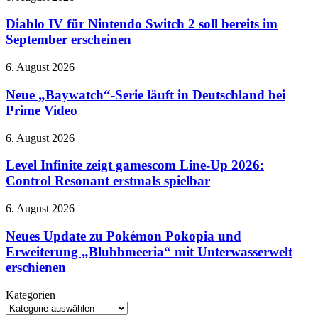
übernimmt
IV
Gemini
für
Diablo IV für Nintendo Switch 2 soll bereits im
Nintendo
September erscheinen
Switch
2
Neue
6. August 2026
soll
„Baywatch“-
bereits
Serie
Neue „Baywatch“-Serie läuft in Deutschland bei
im
läuft
Prime Video
September
in
erscheinen
Deutschland
Level
6. August 2026
bei
Infinite
Prime
zeigt
Level Infinite zeigt gamescom Line-Up 2026:
Video
gamescom
Control Resonant erstmals spielbar
Line-
Up
Neues
6. August 2026
2026:
Update
Control
zu
Neues Update zu Pokémon Pokopia und
Resonant
Pokémon
Erweiterung „Blubbmeeria“ mit Unterwasserwelt
erstmals
Pokopia
spielbar
erschienen
und
Erweiterung
Kategorien
„Blubbmeeria“
Kategorien
mit