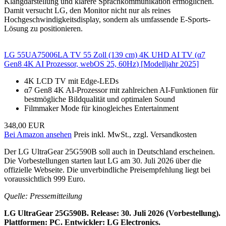
Klangdarstellung und klarere Sprachkommunikation ermöglichen.
Damit versucht LG, den Monitor nicht nur als reines
Hochgeschwindigkeitsdisplay, sondern als umfassende E-Sports-
Lösung zu positionieren.
LG 55UA75006LA TV 55 Zoll (139 cm) 4K UHD AI TV (α7
Gen8 4K AI Prozessor, webOS 25, 60Hz) [Modelljahr 2025]
4K LCD TV mit Edge-LEDs
α7 Gen8 4K AI-Prozessor mit zahlreichen AI-Funktionen für
bestmögliche Bildqualität und optimalen Sound
Filmmaker Mode für kinogleiches Entertainment
348,00 EUR
Bei Amazon ansehen
Preis inkl. MwSt., zzgl. Versandkosten
Der LG UltraGear 25G590B soll auch in Deutschland erscheinen.
Die Vorbestellungen starten laut LG am 30. Juli 2026 über die
offizielle Webseite. Die unverbindliche Preisempfehlung liegt bei
voraussichtlich 999 Euro.
Quelle: Pressemitteilung
LG UltraGear 25G590B. Release: 30. Juli 2026 (Vorbestellung).
Plattformen: PC. Entwickler: LG Electronics.