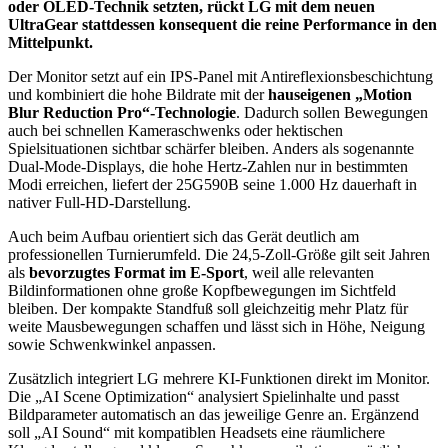
oder OLED-Technik setzten, rückt LG mit dem neuen
UltraGear stattdessen konsequent die reine Performance in den
Mittelpunkt.
Der Monitor setzt auf ein IPS-Panel mit Antireflexionsbeschichtung
und kombiniert die hohe Bildrate mit der
hauseigenen „Motion
Blur Reduction Pro“-Technologie
. Dadurch sollen Bewegungen
auch bei schnellen Kameraschwenks oder hektischen
Spielsituationen sichtbar schärfer bleiben. Anders als sogenannte
Dual-Mode-Displays, die hohe Hertz-Zahlen nur in bestimmten
Modi erreichen, liefert der 25G590B seine 1.000 Hz dauerhaft in
nativer Full-HD-Darstellung.
Auch beim Aufbau orientiert sich das Gerät deutlich am
professionellen Turnierumfeld. Die 24,5-Zoll-Größe gilt seit Jahren
als
bevorzugtes Format im E-Sport
, weil alle relevanten
Bildinformationen ohne große Kopfbewegungen im Sichtfeld
bleiben. Der kompakte Standfuß soll gleichzeitig mehr Platz für
weite Mausbewegungen schaffen und lässt sich in Höhe, Neigung
sowie Schwenkwinkel anpassen.
Zusätzlich integriert LG mehrere KI-Funktionen direkt im Monitor.
Die „AI Scene Optimization“ analysiert Spielinhalte und passt
Bildparameter automatisch an das jeweilige Genre an. Ergänzend
soll „AI Sound“ mit kompatiblen Headsets eine räumlichere