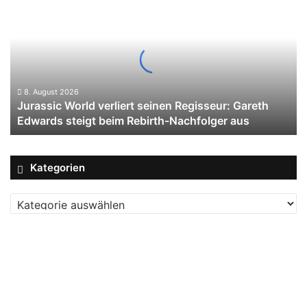
World
verliert
seinen
Regisseur:
Gareth
Edwards
steigt
8. August 2026
Jurassic World verliert seinen Regisseur: Gareth
beim
Edwards steigt beim Rebirth-Nachfolger aus
Rebirth-
Nachfolger
aus
Kategorien
Kategorien