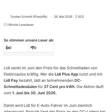
Torsten Schmitt (Pixelaffe)
26. Mai 2026
303
1 Minute Lesedauer
So stimmen unsere Leser ab:
👍
0
👎
0
Lidl senkt im Juni den Preis für das Schnellladen von
Elektroautos kräftig. Wer die
Lidl Plus App
nutzt und mit
Lidl Pay
bezahlt, lädt an teilnehmenden
DC-
Schnellladesäulen
für
27 Cent pro kWh
. Die Aktion läuft
vom
1. Juni bis 30. Juni 2026
.
Damit wird Lidl für E-Auto-Fahrer im Juni ziemlich
interessant. Regulär liegt der Preis an den DC-Ladern bei