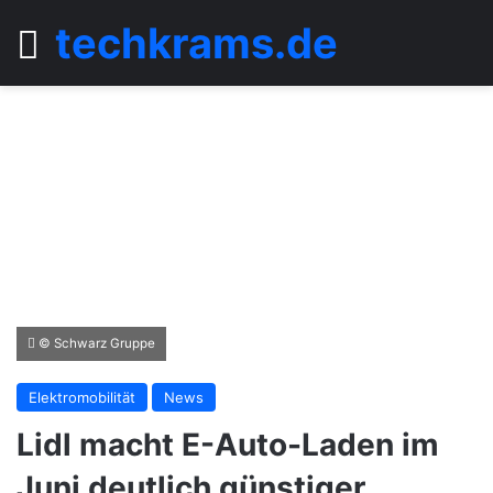
techkrams.de
Menü
© Schwarz Gruppe
Elektromobilität
News
Lidl macht E-Auto-Laden im
Juni deutlich günstiger