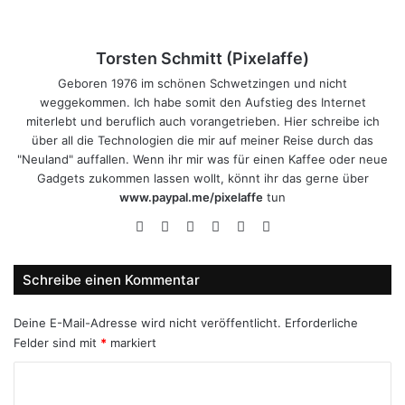
Torsten Schmitt (Pixelaffe)
Geboren 1976 im schönen Schwetzingen und nicht
weggekommen. Ich habe somit den Aufstieg des Internet
miterlebt und beruflich auch vorangetrieben. Hier schreibe ich
über all die Technologien die mir auf meiner Reise durch das
"Neuland" auffallen. Wenn ihr mir was für einen Kaffee oder neue
Gadgets zukommen lassen wollt, könnt ihr das gerne über
www.paypal.me/pixelaffe
tun
Webseite
Facebook
X
LinkedIn
YouTube
Instagram
Schreibe einen Kommentar
Deine E-Mail-Adresse wird nicht veröffentlicht.
Erforderliche
Felder sind mit
*
markiert
K
o