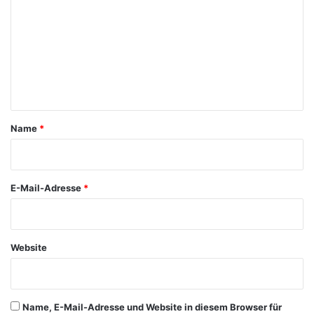
m
m
e
n
t
a
Name
*
r
*
E-Mail-Adresse
*
Website
Name, E-Mail-Adresse und Website in diesem Browser für