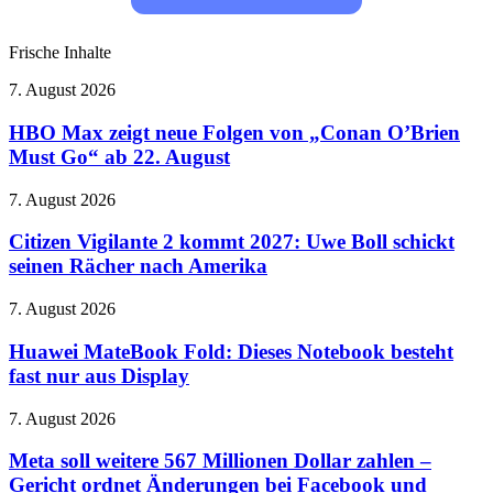
Frische Inhalte
HBO
7. August 2026
Max
zeigt
HBO Max zeigt neue Folgen von „Conan O’Brien
neue
Must Go“ ab 22. August
Folgen
von
Citizen
7. August 2026
„Conan
Vigilante
O’Brien
2
Citizen Vigilante 2 kommt 2027: Uwe Boll schickt
Must
kommt
seinen Rächer nach Amerika
Go“
2027:
ab
Uwe
22.
Huawei
7. August 2026
Boll
August
MateBook
schickt
Fold:
Huawei MateBook Fold: Dieses Notebook besteht
seinen
Dieses
fast nur aus Display
Rächer
Notebook
nach
besteht
Amerika
Meta
7. August 2026
fast
soll
nur
weitere
Meta soll weitere 567 Millionen Dollar zahlen –
aus
567
Gericht ordnet Änderungen bei Facebook und
Display