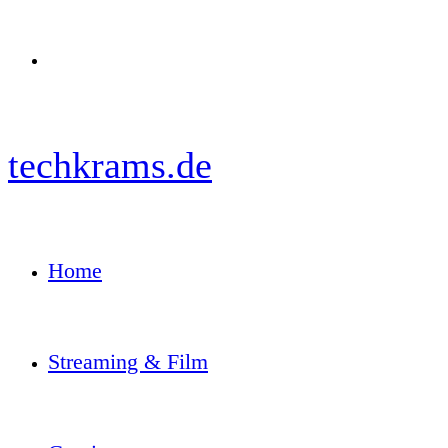
Menü
techkrams.de
Home
Streaming & Film