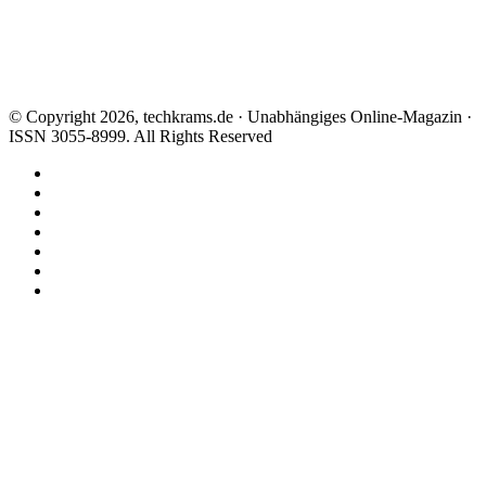
© Copyright 2026, techkrams.de · Unabhängiges Online-Magazin ·
ISSN 3055-8999. All Rights Reserved
Facebook
X
Instagram
Paypal
TikTok
RSS
Threads
Facebook
X
WhatsApp
Telegram
Schaltfläche
"Zurück
zum
Anfang"