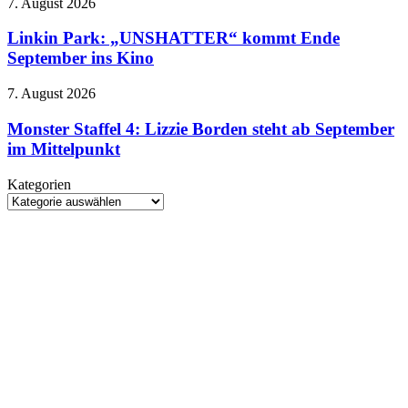
Linkin
7. August 2026
sich
Park:
im
„UNSHATTER“
Linkin Park: „UNSHATTER“ kommt Ende
düsteren
kommt
September ins Kino
Trailer
Ende
September
Monster
7. August 2026
ins
Staffel
Kino
4:
Monster Staffel 4: Lizzie Borden steht ab September
Lizzie
im Mittelpunkt
Borden
steht
Kategorien
ab
Kategorien
September
im
Mittelpunkt