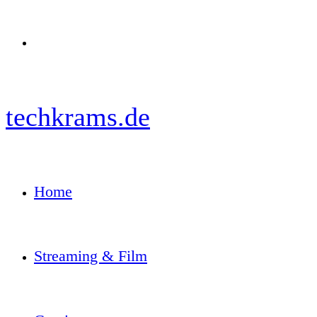
Menü
techkrams.de
Home
Streaming & Film