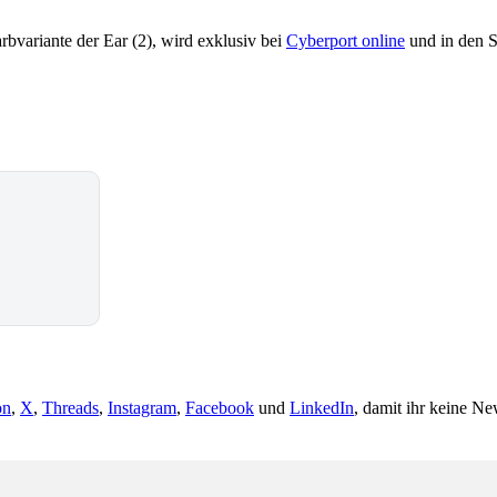
bvariante der Ear (2), wird exklusiv bei
Cyberport online
und in den St
on
,
X
,
Threads
,
Instagram
,
Facebook
und
LinkedIn
, damit ihr keine Ne