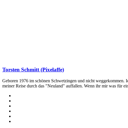
Torsten Schmitt (Pixelaffe)
Geboren 1976 im schönen Schwetzingen und nicht weggekommen. Ich hab
meiner Reise durch das "Neuland" auffallen. Wenn ihr mir was für e
Webseite
Facebook
X
LinkedIn
YouTube
Instagram