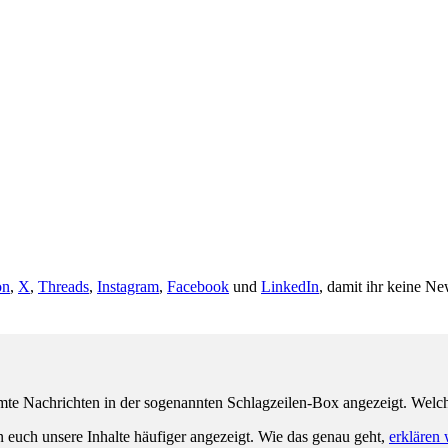
on
,
X
,
Threads
,
Instagram
,
Facebook
und
LinkedIn
, damit ihr keine Ne
e Nachrichten in der sogenannten Schlagzeilen-Box angezeigt. Welche 
n euch unsere Inhalte häufiger angezeigt. Wie das genau geht,
erklären 