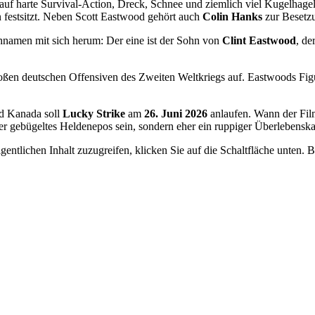
auf harte Survival-Action, Dreck, Schnee und ziemlich viel Kugelhagel 
n festsitzt. Neben Scott Eastwood gehört auch
Colin Hanks
zur Besetz
namen mit sich herum: Der eine ist der Sohn von
Clint Eastwood
, de
großen deutschen Offensiven des Zweiten Weltkriegs auf. Eastwoods Fig
nd Kanada soll
Lucky Strike
am
26. Juni 2026
anlaufen. Wann der Film
auber gebügeltes Heldenepos sein, sondern eher ein ruppiger Überlebens
gentlichen Inhalt zuzugreifen, klicken Sie auf die Schaltfläche unten. 