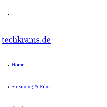
Menü
techkrams.de
Home
Streaming & Film