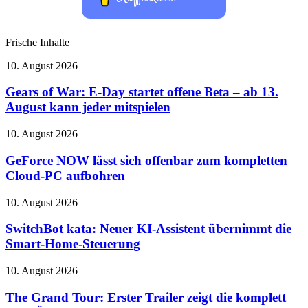
Frische Inhalte
Gears
10. August 2026
of
War:
Gears of War: E-Day startet offene Beta – ab 13.
E-
August kann jeder mitspielen
Day
startet
GeForce
10. August 2026
offene
NOW
Beta
lässt
GeForce NOW lässt sich offenbar zum kompletten
–
sich
Cloud-PC aufbohren
ab
offenbar
13.
zum
August
SwitchBot
10. August 2026
kompletten
kann
kata:
Cloud-
jeder
Neuer
SwitchBot kata: Neuer KI-Assistent übernimmt die
PC
mitspielen
KI-
Smart-Home-Steuerung
aufbohren
Assistent
übernimmt
The
10. August 2026
die
Grand
Smart-
Tour:
The Grand Tour: Erster Trailer zeigt die komplett
Home-
Erster