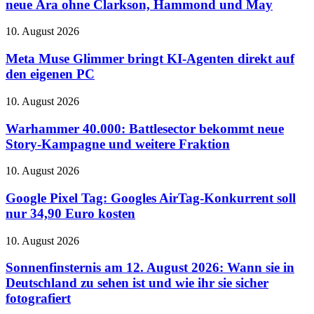
neue Ära ohne Clarkson, Hammond und May
Steuerung
Trailer
zeigt
Meta
10. August 2026
die
Muse
komplett
Glimmer
Meta Muse Glimmer bringt KI-Agenten direkt auf
neue
bringt
den eigenen PC
Ära
KI-
ohne
Agenten
Clarkson,
Warhammer
10. August 2026
direkt
Hammond
40.000:
auf
und
Battlesector
Warhammer 40.000: Battlesector bekommt neue
den
May
bekommt
Story-Kampagne und weitere Fraktion
eigenen
neue
PC
Story-
Google
10. August 2026
Kampagne
Pixel
und
Tag:
Google Pixel Tag: Googles AirTag-Konkurrent soll
weitere
Googles
nur 34,90 Euro kosten
Fraktion
AirTag-
Konkurrent
Sonnenfinsternis
10. August 2026
soll
am
nur
12.
Sonnenfinsternis am 12. August 2026: Wann sie in
34,90
August
Deutschland zu sehen ist und wie ihr sie sicher
Euro
2026:
kosten
fotografiert
Wann