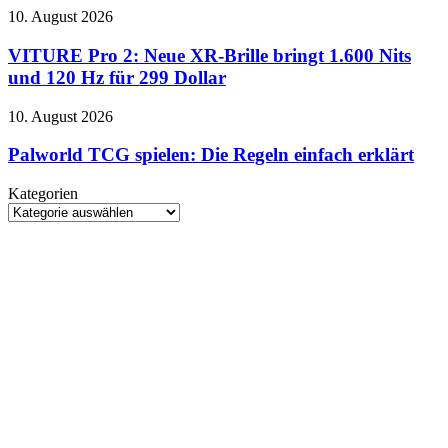
sie
VITURE
10. August 2026
in
Pro
Deutschland
2:
VITURE Pro 2: Neue XR-Brille bringt 1.600 Nits
zu
Neue
sehen
und 120 Hz für 299 Dollar
XR-
ist
Brille
und
Palworld
10. August 2026
bringt
wie
TCG
1.600
ihr
spielen:
Palworld TCG spielen: Die Regeln einfach erklärt
Nits
sie
Die
und
sicher
Regeln
Kategorien
120
fotografiert
einfach
Kategorien
Hz
erklärt
für
299
Dollar