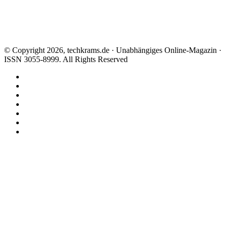
© Copyright 2026, techkrams.de · Unabhängiges Online-Magazin ·
ISSN 3055-8999. All Rights Reserved
Facebook
X
Instagram
Paypal
TikTok
RSS
Threads
Facebook
X
WhatsApp
Telegram
Schaltfläche
"Zurück
zum
Anfang"