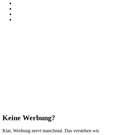
Paypal
TikTok
RSS
Threads
Facebook
X
WhatsApp
Telegram
Schaltfläche
"Zurück
zum
Anfang"
Schließen
Keine Werbung?
Klar, Werbung nervt manchmal. Das verstehen wir.