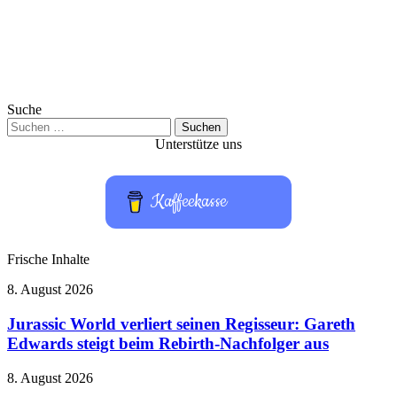
Suche
Suchen
nach:
Unterstütze uns
Kaffeekasse
Frische Inhalte
Jurassic
8. August 2026
World
verliert
Jurassic World verliert seinen Regisseur: Gareth
seinen
Edwards steigt beim Rebirth-Nachfolger aus
Regisseur:
Gareth
OpenAI
8. August 2026
Edwards
baut