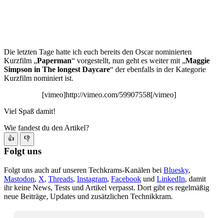
Die letzten Tage hatte ich euch bereits den Oscar nominierten
Kurzfilm „
Paperman
“ vorgestellt, nun geht es weiter mit „
Maggie
Simpson in The longest Daycare
“ der ebenfalls in der Kategorie
Kurzfilm nominiert ist.
[vimeo]http://vimeo.com/59907558[/vimeo]
Viel Spaß damit!
Wie fandest du den Artikel?
👍
👎
Folgt uns
Folgt uns auch auf unseren Techkrams-Kanälen bei
Bluesky
,
Mastodon
,
X
,
Threads
,
Instagram
,
Facebook
und
LinkedIn
, damit
ihr keine News, Tests und Artikel verpasst. Dort gibt es regelmäßig
neue Beiträge, Updates und zusätzlichen Technikkram.