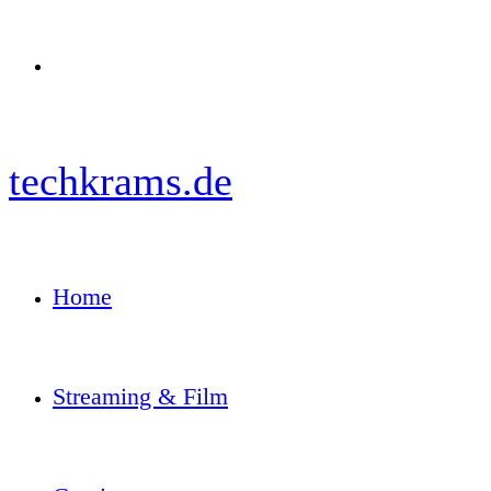
Menü
techkrams.de
Home
Streaming & Film