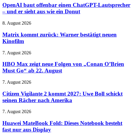
steigt
offenbar
OpenAI baut offenbar einen ChatGPT-Lautsprecher
beim
einen
– und er sieht aus wie ein Donut
Rebirth-
ChatGPT-
Nachfolger
Lautsprecher
aus
Matrix
8. August 2026
–
kommt
und
zurück:
Matrix kommt zurück: Warner bestätigt neuen
er
Warner
Kinofilm
sieht
bestätigt
aus
neuen
wie
HBO
7. August 2026
Kinofilm
ein
Max
Donut
zeigt
HBO Max zeigt neue Folgen von „Conan O’Brien
neue
Must Go“ ab 22. August
Folgen
von
Citizen
7. August 2026
„Conan
Vigilante
O’Brien
2
Citizen Vigilante 2 kommt 2027: Uwe Boll schickt
Must
kommt
seinen Rächer nach Amerika
Go“
2027:
ab
Uwe
22.
Huawei
7. August 2026
Boll
August
MateBook
schickt
Fold:
Huawei MateBook Fold: Dieses Notebook besteht
seinen
Dieses
fast nur aus Display
Rächer
Notebook