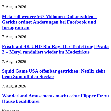
nach
besteht
Amerika
Meta
7. August 2026
fast
soll
nur
weitere
Meta soll weitere 567 Millionen Dollar zahlen –
aus
567
Gericht ordnet Änderungen bei Facebook und
Display
Millionen
Instagram an
Dollar
zahlen
Frisch
7. August 2026
–
auf
Gericht
4K
Frisch auf 4K UHD Blu-Ray: Der Teufel trägt Prada
ordnet
UHD
Änderungen
2 – Meryl randaliert wieder im Modezirkus
Blu-
bei
Ray:
Facebook
Squid
7. August 2026
Der
und
Game
Teufel
Instagram
USA
Squid Game USA offenbar gestrichen: Netflix zieht
trägt
an
offenbar
beim Spin-off den Stecker
Prada
gestrichen:
2
Netflix
–
Wonderland
7. August 2026
zieht
Meryl
Amusements
beim
randaliert
macht
Wonderland Amusements macht echte Flipper für zu
Spin-
wieder
echte
Hause bezahlbarer
off
im
Flipper
den
Modezirkus
für
Stecker
Kategorien