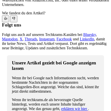
Warenzeichen von Amazon.com, Inc. oder eines seiner verbundenen
Unternehmen.
Wie fandest du den Artikel?
👍
👎
Folgt uns
Folgt uns auch auf unseren Techkrams-Kanälen bei
Bluesky
,
Mastodon
,
X
,
Threads
,
Instagram
,
Facebook
und
LinkedIn
, damit
ihr keine News, Tests und Artikel verpasst. Dort gibt es regelmäßig
neue Beiträge, Updates und zusätzlichen Technikkram.
Unsere Artikel gezielt bei Google anzeigen
lassen
Wenn ihr bei Google nach Informationen sucht, werden
bestimmte Nachrichten in der sogenannten
Schlagzeilen-Box angezeigt. Welche das sind, könnt ihr
jetzt direkt mitbestimmen.
Wenn ihr techkrams.de als bevorzugte Quelle
hinterlegt, werden euch unsere Inhalte häufiger
angezeigt. Wie das genau geht,
erklären wir hier
.