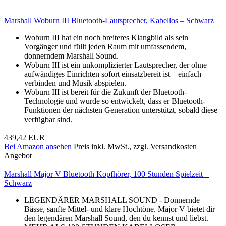
Marshall Woburn III Bluetooth-Lautsprecher, Kabellos – Schwarz
Woburn III hat ein noch breiteres Klangbild als sein
Vorgänger und füllt jeden Raum mit umfassendem,
donnerndem Marshall Sound.
Woburn III ist ein unkomplizierter Lautsprecher, der ohne
aufwändiges Einrichten sofort einsatzbereit ist – einfach
verbinden und Musik abspielen.
Woburn III ist bereit für die Zukunft der Bluetooth-
Technologie und wurde so entwickelt, dass er Bluetooth-
Funktionen der nächsten Generation unterstützt, sobald diese
verfügbar sind.
439,42 EUR
Bei Amazon ansehen
Preis inkl. MwSt., zzgl. Versandkosten
Angebot
Marshall Major V Bluetooth Kopfhörer, 100 Stunden Spielzeit –
Schwarz
LEGENDÄRER MARSHALL SOUND - Donnernde
Bässe, sanfte Mittel- und klare Hochtöne. Major V bietet dir
den legendären Marshall Sound, den du kennst und liebst.