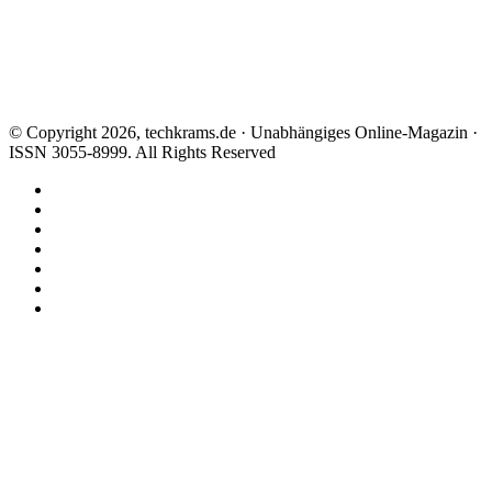
© Copyright 2026, techkrams.de · Unabhängiges Online-Magazin ·
ISSN 3055-8999. All Rights Reserved
Facebook
X
Instagram
Paypal
TikTok
RSS
Threads
Facebook
X
WhatsApp
Telegram
Schaltfläche
"Zurück
zum
Anfang"