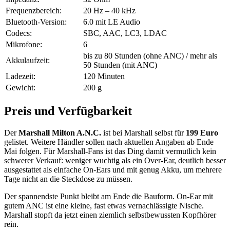
Frequenzbereich:
20 Hz – 40 kHz
Bluetooth-Version:
6.0 mit LE Audio
Codecs:
SBC, AAC, LC3, LDAC
Mikrofone:
6
bis zu 80 Stunden (ohne ANC) / mehr als
Akkulaufzeit:
50 Stunden (mit ANC)
Ladezeit:
120 Minuten
Gewicht:
200 g
Preis und Verfügbarkeit
Der
Marshall Milton A.N.C.
ist bei Marshall selbst für
199 Euro
gelistet. Weitere Händler sollen nach aktuellen Angaben ab Ende
Mai folgen. Für Marshall-Fans ist das Ding damit vermutlich kein
schwerer Verkauf: weniger wuchtig als ein Over-Ear, deutlich besser
ausgestattet als einfache On-Ears und mit genug Akku, um mehrere
Tage nicht an die Steckdose zu müssen.
Der spannendste Punkt bleibt am Ende die Bauform. On-Ear mit
gutem ANC ist eine kleine, fast etwas vernachlässigte Nische.
Marshall stopft da jetzt einen ziemlich selbstbewussten Kopfhörer
rein.