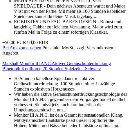
MEHR ALS 100 STUNDEN KABELLOSER
SPIELDAUER - Dein nächstes Abenteuer wartet und Major
V ist mit von der Partie. Mit mehr als 100 Stunden kabelloser
Spieldauer kannst du deine Musik tagelang...
ROBUSTES UND FALTBARES DESIGN - Robust und
langlebig. Faltbar zur leichten Verstauung. Major wird zum
fünften Mal in Folge zu einem sofortigen Klassiker.
−50,00 EUR
99,00 EUR
Bei Amazon ansehen
Preis inkl. MwSt., zzgl. Versandkosten
Angebot
Marshall Monitor III ANC Aktiver Geräuschunterdrückung
Bluetooth Kopfhörer, 70 Stunden Spielzeit – Schwarz
70 Stunden kabellose Spieldauer mit aktiver
Geräuschunterdrückung. 100 Stunden ohne. Unzählige
Stunden explosiven Hörgenusses.
Wir haben die aktive Geräuschunterdrückungstechnologie des
Monitor III A.N.C. gegenüber dem Vorgängermodell deutlich
verbessert. Sie misst jetzt auch kontinuierlich die
Umgebungsgeräusche, um...
Monitor III A.N.C. ist dein Garant für sensationellen Klang.
Mit dynamischer Lautstärke passt dieser Kopfhörer die
Höhen, Mitten und Bässe bei jeder Lautstärke optimal an.