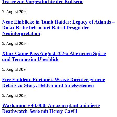
Teaser zur Vorgeschichte der Kultserie
sind
HBO
am
Max
Stand
Neue
5. August 2026
veröffentlicht
spielbar
Einblicke
ersten
in
Neue Einblicke in Tomb Raider: Legacy of Atlantis –
Teaser
Tomb
Doku-Reihe beleuchtet Rätsel-Design der
zur
Raider:
Vorgeschichte
Neuinterpretation
Legacy
der
of
Kultserie
Xbox
5. August 2026
Atlantis
Game
–
Pass
Xbox Game Pass August 2026: Alle neuen Spiele
Doku-
August
Reihe
und Termine im Überblick
2026:
beleuchtet
Alle
Rätsel-
Fire
5. August 2026
neuen
Design
Emblem:
Spiele
der
Fortune’s
Fire Emblem: Fortune’s Weave Direct zeigt neue
und
Neuinterpretation
Weave
Details zu Story, Helden und Spielsystemen
Termine
Direct
im
zeigt
Überblick
Warhammer
5. August 2026
neue
40.000:
Details
Amazon
Warhammer 40.000: Amazon plant animierte
zu
plant
Deathwatch-Serie mit Henry Cavill
Story,
animierte
Helden