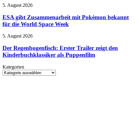
Deathwatch-
und
ESA
5. August 2026
Serie
Spielsystemen
gibt
mit
Zusammenarbeit
ESA gibt Zusammenarbeit mit Pokémon bekannt
Henry
mit
für die World Space Week
Cavill
Pokémon
bekannt
Der
5. August 2026
für
Regenbogenfisch:
die
Erster
Der Regenbogenfisch: Erster Trailer zeigt den
World
Trailer
Kinderbuchklassiker als Puppenfilm
Space
zeigt
Week
den
Kategorien
Kinderbuchklassiker
Kategorien
als
Puppenfilm