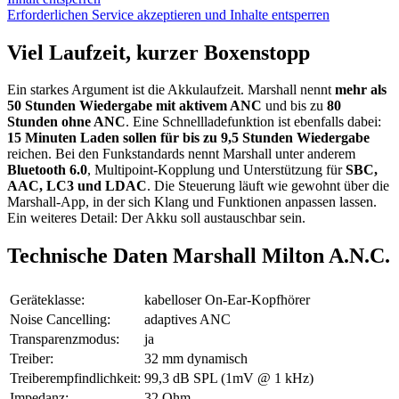
Erforderlichen Service akzeptieren und Inhalte entsperren
Viel Laufzeit, kurzer Boxenstopp
Ein starkes Argument ist die Akkulaufzeit. Marshall nennt
mehr als
50 Stunden Wiedergabe mit aktivem ANC
und bis zu
80
Stunden ohne ANC
. Eine Schnellladefunktion ist ebenfalls dabei:
15 Minuten Laden sollen für bis zu 9,5 Stunden Wiedergabe
reichen. Bei den Funkstandards nennt Marshall unter anderem
Bluetooth 6.0
, Multipoint-Kopplung und Unterstützung für
SBC,
AAC, LC3 und LDAC
. Die Steuerung läuft wie gewohnt über die
Marshall-App, in der sich Klang und Funktionen anpassen lassen.
Ein weiteres Detail: Der Akku soll austauschbar sein.
Technische Daten Marshall Milton A.N.C.
Geräteklasse:
kabelloser On-Ear-Kopfhörer
Noise Cancelling:
adaptives ANC
Transparenzmodus:
ja
Treiber:
32 mm dynamisch
Treiberempfindlichkeit:
99,3 dB SPL (1mV @ 1 kHz)
Impedanz:
32 Ohm