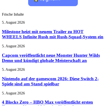
Frische Inhalte
Milestone
5. August 2026
heizt
mit
Milestone heizt mit neuem Trailer zu HOT
neuem
WHEELS Infinite Rush mit Rush-Squad-System ein
Trailer
zu
Capcom
5. August 2026
HOT
veröffentlicht
WHEELS
neue
Capcom veröffentlicht neue Monster Hunter Wilds
Infinite
Monster
Demo und kündigt globale Meisterschaft an
Rush
Hunter
mit
Wilds
Rush-
Nintendo
5. August 2026
Demo
Squad-
auf
und
System
der
Nintendo auf der gamescom 2026: Diese Switch 2-
kündigt
ein
gamescom
Spiele sind am Stand spielbar
globale
2026:
Meisterschaft
Diese
an
4
5. August 2026
Switch
Blocks
2-
Zero
4 Blocks Zero – HBO Max veröffentlicht ersten
Spiele
–