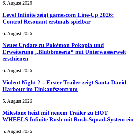
Level
6. August 2026
bei
Infinite
Prime
zeigt
Level Infinite zeigt gamescom Line-Up 2026:
Video
gamescom
Control Resonant erstmals spielbar
Line-
Up
Neues
6. August 2026
2026:
Update
Control
zu
Neues Update zu Pokémon Pokopia und
Resonant
Pokémon
Erweiterung „Blubbmeeria“ mit Unterwasserwelt
erstmals
Pokopia
spielbar
erschienen
und
Erweiterung
Violent
6. August 2026
„Blubbmeeria“
Night
mit
2
Violent Night 2 – Erster Trailer zeigt Santa David
Unterwasserwelt
–
erschienen
Harbour im Einkaufszentrum
Erster
Trailer
Milestone
5. August 2026
zeigt
heizt
Santa
mit
Milestone heizt mit neuem Trailer zu HOT
David
neuem
WHEELS Infinite Rush mit Rush-Squad-System ein
Harbour
Trailer
im
zu
Einkaufszentrum
Capcom
5. August 2026
HOT
veröffentlicht