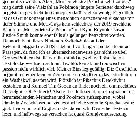
genannt zu werden. Aber „Meisterdetektiv Pikachu kehrt zurück“
mag durch seine Vielzahl an Pokémon jüngere Semester durchweg
begeistern, geschieht im Gameplay dafür viel zu wenig. Eigentlich
ist das Grundkonzept eines menschlich quatschenden Pikachus mit
tiefer Stimme und Meta-Gags kein schlechtes, der 2019 erschiene
Kinofilm „Meisterdetektiv Pikachu“ mit Ryan Reynolds sowie
Justice Smith konnte ebenfalls als gelungen betrachtet werden.
Dennoch baut dieses Nintendo Switch-Spiel auf den
Bekanntheitsgrad des 3DS-Titel und vor langer spielte ich einige
Passagen, da fand ich es überraschenderweise gar nicht so übel.
Großes Problem ist die wirklich stinklangweilige Präsentation.
Textblöcke wechseln sich mit Textblöcken ab und dazwischen
passiert nicht wirklich viel. Kleiner Einstieg gefällig: Die Geschichte
beginnt mit einer kleinen Zeremonie im Stadtkern, das jedoch durch
ein Washakwil gestört wird. Plötzlich ist Pikachus Detektivhut
gestohlen und Kumpel Tim Goodman findet noch ein ohnmächtiges
Dusselgurr. Oh Schreck! Also gilt es Indizien durch Gespräche mit
herumstehenden Menschen und Pokémon aufzuspüren, wobei
einzig in Zwischensequenzen es auch eine vertonte Sprachausgabe
gibt. Leider nur auf Englisch oder Japanisch. Deutsche Texte zu
lesen und halbwegs zu verstehen ist quasi Grundvoraussetzung.