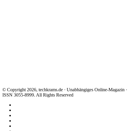
© Copyright 2026, techkrams.de · Unabhängiges Online-Magazin ·
ISSN 3055-8999. All Rights Reserved
Facebook
X
Instagram
Paypal
TikTok
RSS