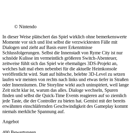
© Nintendo
In dieser Weise plätschert das Spiel wirklich ohne bemerkenswerte
Momente vor sich und löst selbst die verzwicktesten Fälle mit
Dialogen und zieht auf Basis eurer Erkenntnisse
Schlussfolgerungen. Selbst die Innenstadt von Ryme City ist nur
schnöde Kulisse im vermeintlich größeren Switch-Abenteuer,
zeitweise fühlt sich das Spiel wie ehemaliges 3DS-Projekt an,
welches halt mal eben nebenbei für die aktuelle Heimkonsole
veröffentlicht wird. Statt auf hübsche, belebte 3D-Level zu setzen
laufen wir meisten von rechts nach links und etwas tiefer in Straßen
oder Innenräumen. Die Storyline wirkt auch uninspiriert, weil lange
Zeit nicht klar ist, warum das alles. Dialoge wechseln, Spuren
finden und selbst die Quick-Time Events reagieren auf so ziemlich
jede Taste, die der Controller zu bieten hat. Gemixt mit der bereits
erwähnten einschläfernden Geschwindigkeit des Gameplay kommt
niemals merkliche Spannung auf.
Angebot
400 Bewertungen