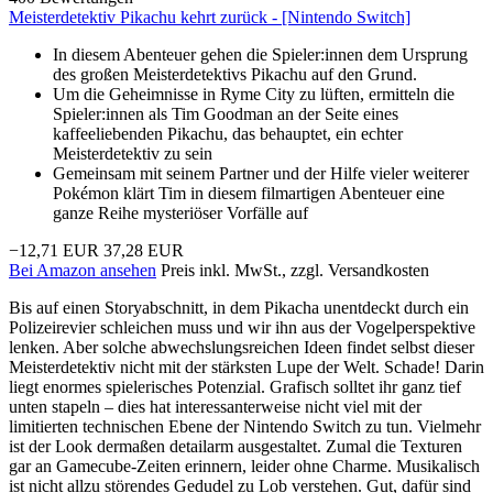
Meisterdetektiv Pikachu kehrt zurück - [Nintendo Switch]
In diesem Abenteuer gehen die Spieler:innen dem Ursprung
des großen Meisterdetektivs Pikachu auf den Grund.
Um die Geheimnisse in Ryme City zu lüften, ermitteln die
Spieler:innen als Tim Goodman an der Seite eines
kaffeeliebenden Pikachu, das behauptet, ein echter
Meisterdetektiv zu sein
Gemeinsam mit seinem Partner und der Hilfe vieler weiterer
Pokémon klärt Tim in diesem filmartigen Abenteuer eine
ganze Reihe mysteriöser Vorfälle auf
−12,71 EUR
37,28 EUR
Bei Amazon ansehen
Preis inkl. MwSt., zzgl. Versandkosten
Bis auf einen Storyabschnitt, in dem Pikacha unentdeckt durch ein
Polizeirevier schleichen muss und wir ihn aus der Vogelperspektive
lenken. Aber solche abwechslungsreichen Ideen findet selbst dieser
Meisterdetektiv nicht mit der stärksten Lupe der Welt. Schade! Darin
liegt enormes spielerisches Potenzial. Grafisch solltet ihr ganz tief
unten stapeln – dies hat interessanterweise nicht viel mit der
limitierten technischen Ebene der Nintendo Switch zu tun. Vielmehr
ist der Look dermaßen detailarm ausgestaltet. Zumal die Texturen
gar an Gamecube-Zeiten erinnern, leider ohne Charme. Musikalisch
ist nicht allzu störendes Gedudel zu Lob verstehen. Gut, dafür sind