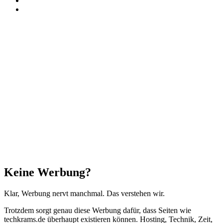
Threads
Facebook
X
WhatsApp
Telegram
Schaltfläche
"Zurück
zum
Anfang"
Schließen
Keine Werbung?
Klar, Werbung nervt manchmal. Das verstehen wir.
Trotzdem sorgt genau diese Werbung dafür, dass Seiten wie
techkrams.de überhaupt existieren können. Hosting, Technik, Zeit,