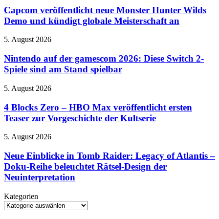
WHEELS
neue
Capcom veröffentlicht neue Monster Hunter Wilds
Infinite
Monster
Demo und kündigt globale Meisterschaft an
Rush
Hunter
mit
Wilds
Rush-
Nintendo
5. August 2026
Demo
Squad-
auf
und
System
der
Nintendo auf der gamescom 2026: Diese Switch 2-
kündigt
ein
gamescom
Spiele sind am Stand spielbar
globale
2026:
Meisterschaft
Diese
an
4
5. August 2026
Switch
Blocks
2-
Zero
4 Blocks Zero – HBO Max veröffentlicht ersten
Spiele
–
Teaser zur Vorgeschichte der Kultserie
sind
HBO
am
Max
Stand
Neue
5. August 2026
veröffentlicht
spielbar
Einblicke
ersten
in
Neue Einblicke in Tomb Raider: Legacy of Atlantis –
Teaser
Tomb
Doku-Reihe beleuchtet Rätsel-Design der
zur
Raider:
Vorgeschichte
Neuinterpretation
Legacy
der
of
Kultserie
Kategorien
Atlantis
Kategorien
–
Doku-