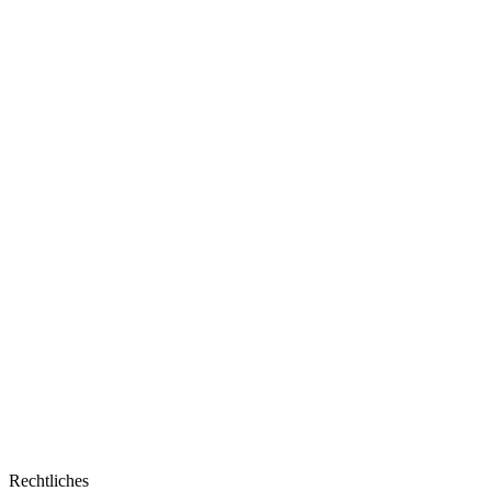
Reihe
beleuchtet
Rätsel-
Design
der
Neuinterpretation
Rechtliches