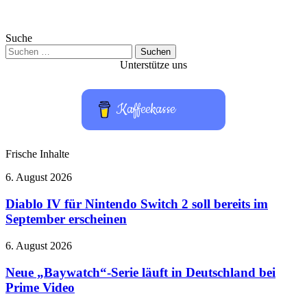
Suche
Suchen
nach:
Unterstütze uns
Kaffeekasse
Frische Inhalte
Diablo
6. August 2026
IV
für
Diablo IV für Nintendo Switch 2 soll bereits im
Nintendo
September erscheinen
Switch
2
Neue
6. August 2026
soll
„Baywatch“-
bereits
Serie
Neue „Baywatch“-Serie läuft in Deutschland bei
im
läuft
Prime Video
September
in
erscheinen
Deutschland