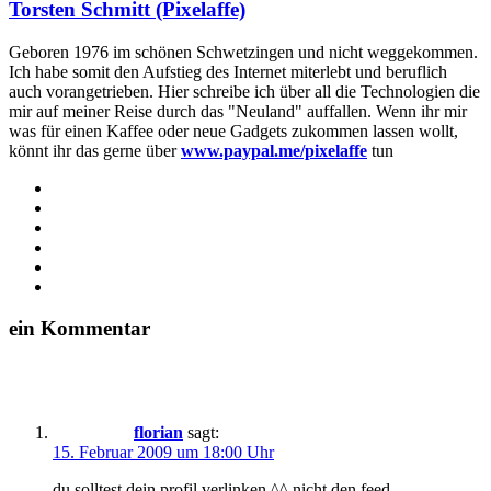
Torsten Schmitt (Pixelaffe)
Geboren 1976 im schönen Schwetzingen und nicht weggekommen.
Ich habe somit den Aufstieg des Internet miterlebt und beruflich
auch vorangetrieben. Hier schreibe ich über all die Technologien die
mir auf meiner Reise durch das "Neuland" auffallen. Wenn ihr mir
was für einen Kaffee oder neue Gadgets zukommen lassen wollt,
könnt ihr das gerne über
www.paypal.me/pixelaffe
tun
Webseite
Facebook
X
LinkedIn
YouTube
Instagram
ein Kommentar
florian
sagt:
15. Februar 2009 um 18:00 Uhr
du solltest dein profil verlinken ^^ nicht den feed