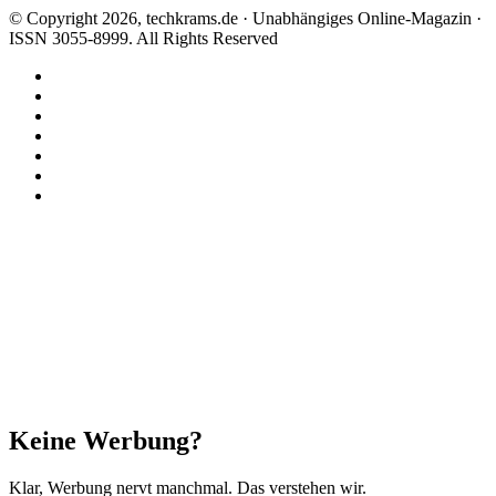
© Copyright 2026, techkrams.de · Unabhängiges Online-Magazin ·
ISSN 3055-8999. All Rights Reserved
Facebook
X
Instagram
Paypal
TikTok
RSS
Threads
Facebook
X
WhatsApp
Telegram
Schaltfläche
"Zurück
zum
Anfang"
Schließen
Keine Werbung?
Klar, Werbung nervt manchmal. Das verstehen wir.