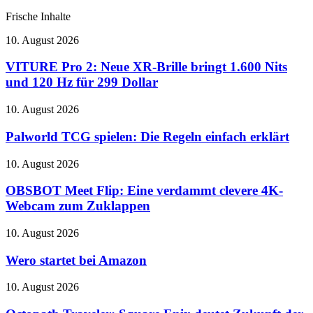
Frische Inhalte
VITURE
10. August 2026
Pro
2:
VITURE Pro 2: Neue XR-Brille bringt 1.600 Nits
Neue
und 120 Hz für 299 Dollar
XR-
Brille
Palworld
10. August 2026
bringt
TCG
1.600
spielen:
Palworld TCG spielen: Die Regeln einfach erklärt
Nits
Die
und
Regeln
OBSBOT
10. August 2026
120
einfach
Meet
Hz
erklärt
Flip:
OBSBOT Meet Flip: Eine verdammt clevere 4K-
für
Eine
299
Webcam zum Zuklappen
verdammt
Dollar
clevere
Wero
10. August 2026
4K-
startet
Webcam
bei
Wero startet bei Amazon
zum
Amazon
Zuklappen
Octopath
10. August 2026
Traveler:
Square