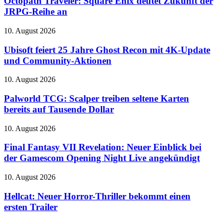
Octopath Traveler: Square Enix deutet Zukunft der
Enix
JRPG-Reihe an
deutet
Zukunft
Ubisoft
10. August 2026
der
feiert
JRPG-
25
Ubisoft feiert 25 Jahre Ghost Recon mit 4K-Update
Reihe
Jahre
und Community-Aktionen
an
Ghost
Recon
Palworld
10. August 2026
mit
TCG:
4K-
Scalper
Palworld TCG: Scalper treiben seltene Karten
Update
treiben
bereits auf Tausende Dollar
und
seltene
Community-
Karten
Aktionen
Final
10. August 2026
bereits
Fantasy
auf
VII
Final Fantasy VII Revelation: Neuer Einblick bei
Tausende
Revelation:
der Gamescom Opening Night Live angekündigt
Dollar
Neuer
Einblick
Hellcat:
10. August 2026
bei
Neuer
der
Horror-
Hellcat: Neuer Horror-Thriller bekommt einen
Gamescom
Thriller
ersten Trailer
Opening
bekommt
Night