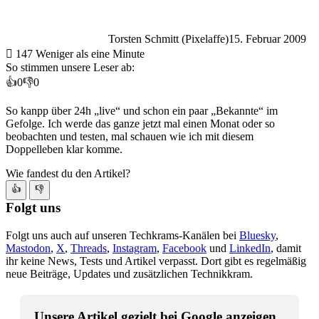
Torsten Schmitt (Pixelaffe)
15. Februar 2009
147
Weniger als eine Minute
So stimmen unsere Leser ab:
👍
0
👎
0
So kanpp über 24h „live“ und schon ein paar „Bekannte“ im
Gefolge. Ich werde das ganze jetzt mal einen Monat oder so
beobachten und testen, mal schauen wie ich mit diesem
Doppelleben klar komme.
Wie fandest du den Artikel?
👍
👎
Folgt uns
Folgt uns auch auf unseren Techkrams-Kanälen bei
Bluesky
,
Mastodon
,
X
,
Threads
,
Instagram
,
Facebook
und
LinkedIn
, damit
ihr keine News, Tests und Artikel verpasst. Dort gibt es regelmäßig
neue Beiträge, Updates und zusätzlichen Technikkram.
Unsere Artikel gezielt bei Google anzeigen