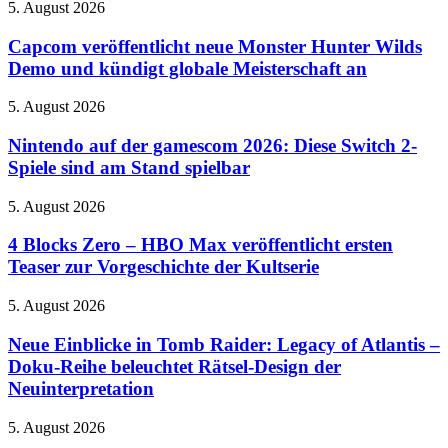
Einkaufszentrum
Capcom
5. August 2026
HOT
veröffentlicht
WHEELS
neue
Capcom veröffentlicht neue Monster Hunter Wilds
Infinite
Monster
Demo und kündigt globale Meisterschaft an
Rush
Hunter
mit
Wilds
Rush-
Nintendo
5. August 2026
Demo
Squad-
auf
und
System
der
Nintendo auf der gamescom 2026: Diese Switch 2-
kündigt
ein
gamescom
Spiele sind am Stand spielbar
globale
2026:
Meisterschaft
Diese
an
4
5. August 2026
Switch
Blocks
2-
Zero
4 Blocks Zero – HBO Max veröffentlicht ersten
Spiele
–
Teaser zur Vorgeschichte der Kultserie
sind
HBO
am
Max
Stand
Neue
5. August 2026
veröffentlicht
spielbar
Einblicke
ersten
in
Neue Einblicke in Tomb Raider: Legacy of Atlantis –
Teaser
Tomb
Doku-Reihe beleuchtet Rätsel-Design der
zur
Raider:
Vorgeschichte
Neuinterpretation
Legacy
der
of
Kultserie
Xbox
5. August 2026
Atlantis
Game