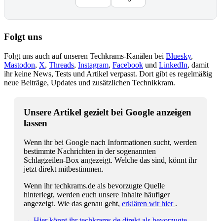
Folgt uns
Folgt uns auch auf unseren Techkrams-Kanälen bei
Bluesky
,
Mastodon
,
X
,
Threads
,
Instagram
,
Facebook
und
LinkedIn
, damit
ihr keine News, Tests und Artikel verpasst. Dort gibt es regelmäßig
neue Beiträge, Updates und zusätzlichen Technikkram.
Unsere Artikel gezielt bei Google anzeigen
lassen
Wenn ihr bei Google nach Informationen sucht, werden
bestimmte Nachrichten in der sogenannten
Schlagzeilen-Box angezeigt. Welche das sind, könnt ihr
jetzt direkt mitbestimmen.
Wenn ihr techkrams.de als bevorzugte Quelle
hinterlegt, werden euch unsere Inhalte häufiger
angezeigt. Wie das genau geht,
erklären wir hier
.
→ Hier könnt ihr techkrams.de direkt als bevorzugte