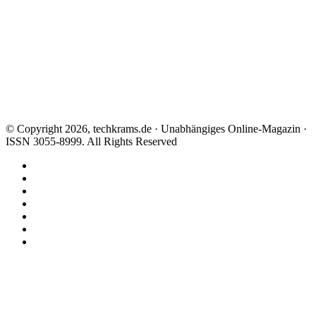
© Copyright 2026, techkrams.de · Unabhängiges Online-Magazin ·
ISSN 3055-8999. All Rights Reserved
Facebook
X
Instagram
Paypal
TikTok
RSS
Threads
Facebook
X
WhatsApp
Telegram
Schaltfläche
"Zurück
zum
Anfang"