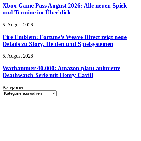
–
Pass
Xbox Game Pass August 2026: Alle neuen Spiele
Doku-
August
Reihe
und Termine im Überblick
2026:
beleuchtet
Alle
Rätsel-
Fire
5. August 2026
neuen
Design
Emblem:
Spiele
der
Fortune’s
Fire Emblem: Fortune’s Weave Direct zeigt neue
und
Neuinterpretation
Weave
Details zu Story, Helden und Spielsystemen
Termine
Direct
im
zeigt
Überblick
Warhammer
5. August 2026
neue
40.000:
Details
Amazon
Warhammer 40.000: Amazon plant animierte
zu
plant
Deathwatch-Serie mit Henry Cavill
Story,
animierte
Helden
Deathwatch-
und
Kategorien
Serie
Spielsystemen
Kategorien
mit
Henry
Cavill