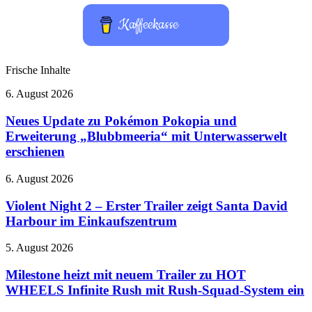
Kaffeekasse
Frische Inhalte
Neues
6. August 2026
Update
zu
Neues Update zu Pokémon Pokopia und
Pokémon
Erweiterung „Blubbmeeria“ mit Unterwasserwelt
Pokopia
erschienen
und
Erweiterung
Violent
6. August 2026
„Blubbmeeria“
Night
mit
2
Violent Night 2 – Erster Trailer zeigt Santa David
Unterwasserwelt
–
erschienen
Harbour im Einkaufszentrum
Erster
Trailer
Milestone
5. August 2026
zeigt
heizt
Santa
mit
Milestone heizt mit neuem Trailer zu HOT
David
neuem
WHEELS Infinite Rush mit Rush-Squad-System ein
Harbour
Trailer
im
zu