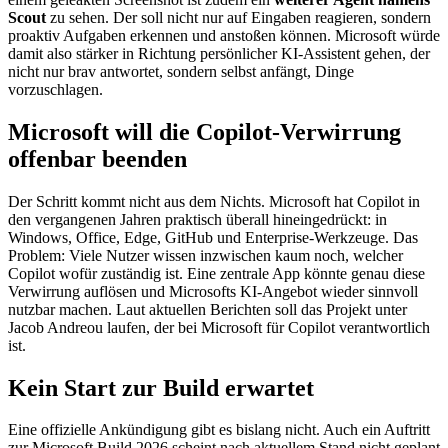
Scout
zu sehen. Der soll nicht nur auf Eingaben reagieren, sondern
proaktiv Aufgaben erkennen und anstoßen können. Microsoft würde
damit also stärker in Richtung persönlicher KI-Assistent gehen, der
nicht nur brav antwortet, sondern selbst anfängt, Dinge
vorzuschlagen.
Microsoft will die Copilot-Verwirrung
offenbar beenden
Der Schritt kommt nicht aus dem Nichts. Microsoft hat Copilot in
den vergangenen Jahren praktisch überall hineingedrückt: in
Windows, Office, Edge, GitHub und Enterprise-Werkzeuge. Das
Problem: Viele Nutzer wissen inzwischen kaum noch, welcher
Copilot wofür zuständig ist. Eine zentrale App könnte genau diese
Verwirrung auflösen und Microsofts KI-Angebot wieder sinnvoll
nutzbar machen. Laut aktuellen Berichten soll das Projekt unter
Jacob Andreou laufen, der bei Microsoft für Copilot verantwortlich
ist.
Kein Start zur Build erwartet
Eine offizielle Ankündigung gibt es bislang nicht. Auch ein Auftritt
zur Microsoft Build 2026 scheint nach aktuellem Stand nicht geplant