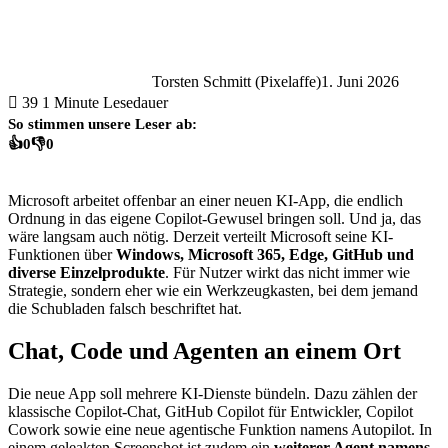
Torsten Schmitt (Pixelaffe)
1. Juni 2026
39
1 Minute Lesedauer
So stimmen unsere Leser ab:
👍
0
👎
0
Microsoft arbeitet offenbar an einer neuen KI-App, die endlich
Ordnung in das eigene Copilot-Gewusel bringen soll. Und ja, das
wäre langsam auch nötig. Derzeit verteilt Microsoft seine KI-
Funktionen über
Windows, Microsoft 365, Edge, GitHub und
diverse Einzelprodukte
. Für Nutzer wirkt das nicht immer wie
Strategie, sondern eher wie ein Werkzeugkasten, bei dem jemand
die Schubladen falsch beschriftet hat.
Chat, Code und Agenten an einem Ort
Die neue App soll mehrere KI-Dienste bündeln. Dazu zählen der
klassische Copilot-Chat, GitHub Copilot für Entwickler, Copilot
Cowork sowie eine neue agentische Funktion namens Autopilot. In
einem geleakten Screenshot ist zudem ein
weiterer Agent namens