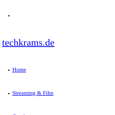
Menü
techkrams.de
Home
Streaming & Film