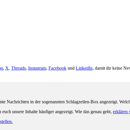
on
,
X
,
Threads
,
Instagram
,
Facebook
und
LinkedIn
, damit ihr keine Ne
e Nachrichten in der sogenannten Schlagzeilen-Box angezeigt. Welche 
n euch unsere Inhalte häufiger angezeigt. Wie das genau geht,
erklären 
tellen.