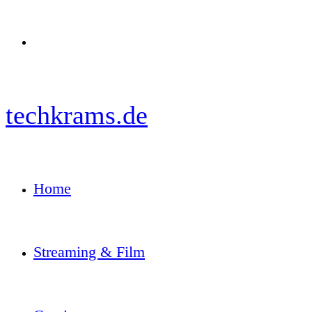
Menü
techkrams.de
Home
Streaming & Film