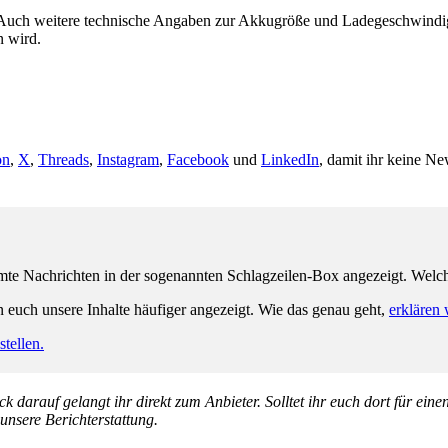
. Auch weitere technische Angaben zur Akkugröße und Ladegeschwindigk
n wird.
on
,
X
,
Threads
,
Instagram
,
Facebook
und
LinkedIn
, damit ihr keine Ne
e Nachrichten in der sogenannten Schlagzeilen-Box angezeigt. Welche 
n euch unsere Inhalte häufiger angezeigt. Wie das genau geht,
erklären 
tellen.
k darauf gelangt ihr direkt zum Anbieter. Solltet ihr euch dort für ein
 unsere Berichterstattung.