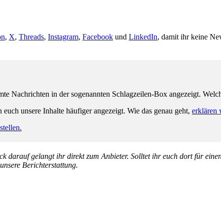
on
,
X
,
Threads
,
Instagram
,
Facebook
und
LinkedIn
, damit ihr keine Ne
e Nachrichten in der sogenannten Schlagzeilen-Box angezeigt. Welche 
n euch unsere Inhalte häufiger angezeigt. Wie das genau geht,
erklären 
tellen.
k darauf gelangt ihr direkt zum Anbieter. Solltet ihr euch dort für ein
 unsere Berichterstattung.