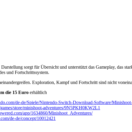
te Darstellung sorgt für Übersicht und unterstützt das Gameplay, das sta
des und Fortschrittssystem.
einandergreifen. Exploration, Kampf und Fortschritt sind nicht voneinan
m die 15 Euro
erhältlich
ndo.com/de-de/Spiele/Nintendo-Switch-Download-Software/Minishoot
e/games/store/minishoot-adventures/9N5PKH0KW2L1
mpowered.com/app/1634860/Minishoot_Adventures/
ion.com/de-de/concept/10012421