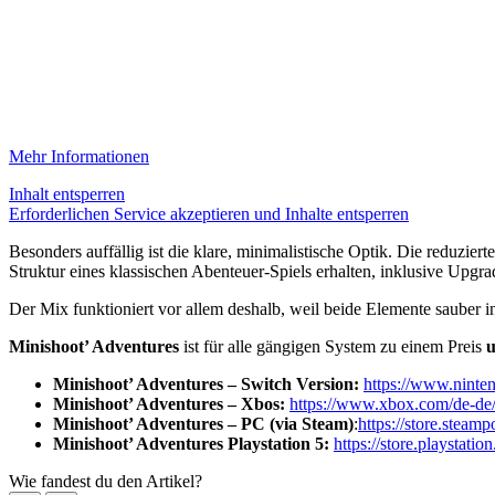
Mehr Informationen
Inhalt entsperren
Erforderlichen Service akzeptieren und Inhalte entsperren
Besonders auffällig ist die klare, minimalistische Optik. Die reduzier
Struktur eines klassischen Abenteuer-Spiels erhalten, inklusive Upgra
Der Mix funktioniert vor allem deshalb, weil beide Elemente sauber in
Minishoot’ Adventures
ist für alle gängigen System zu einem Preis
u
Minishoot’ Adventures – Switch Version:
https://www.ninte
Minishoot’ Adventures – Xbos:
https://www.xbox.com/de-d
Minishoot’ Adventures – PC (via Steam)
:
https://store.stea
Minishoot’ Adventures Playstation 5:
https://store.playstat
Wie fandest du den Artikel?