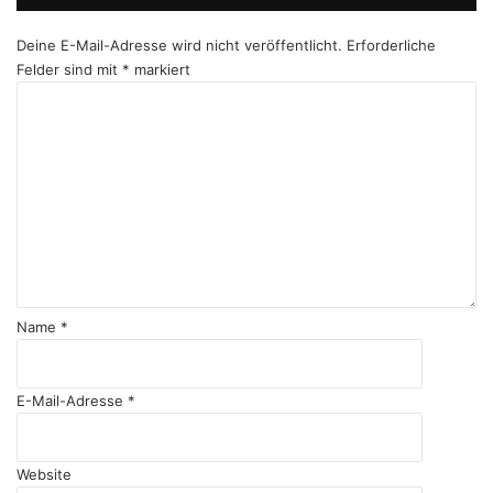
Deine E-Mail-Adresse wird nicht veröffentlicht.
Erforderliche
Felder sind mit
*
markiert
K
o
m
m
e
n
t
a
r
*
Name
*
E-Mail-Adresse
*
Website