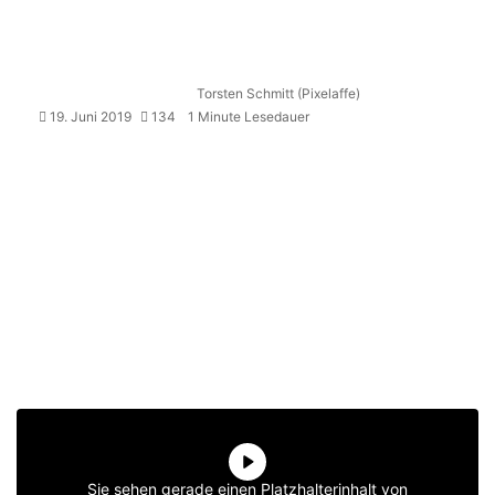
Torsten Schmitt (Pixelaffe)
19. Juni 2019
134
1 Minute Lesedauer
Sie sehen gerade einen Platzhalterinhalt von