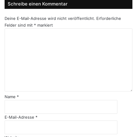
Schreibe einen Kommentar
Deine E-Mail-Adresse wird nicht veröffentlicht.
Erforderliche
Felder sind mit
*
markiert
K
o
m
m
e
n
t
a
r
*
Name
*
E-Mail-Adresse
*