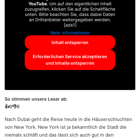
YouTube
. Um auf den eigentlichen Inhalt
zuzugreifen, klicken Sie auf die Schaltfläche
unten. Bitte beachten Sie, dass dabei Daten
an Drittanbieter weitergegeben werden.
[ads1]
Mehr Informationen
Inhalt entsperren
Erforderlichen Service akzeptieren
und Inhalte entsperren
So stimmen unsere Leser ab:
👍
0
👎
0
Nach
Dubai
geht die Reise heute in die Häuserschluchten
von New York. New York ist ja bekanntlich die Stadt die
niemals schläft und das lässt sich auch gut in den