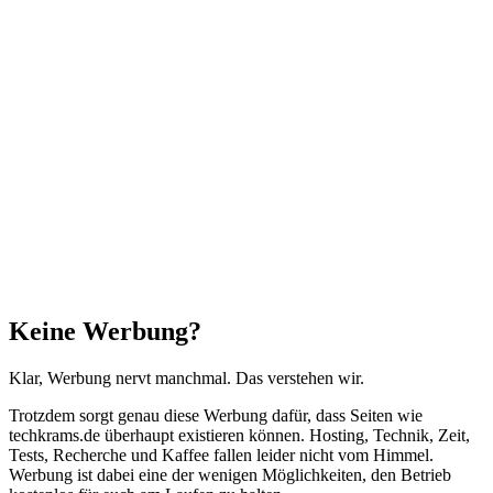
Facebook
X
WhatsApp
Telegram
Schaltfläche
"Zurück
zum
Anfang"
Schließen
Keine Werbung?
Klar, Werbung nervt manchmal. Das verstehen wir.
Trotzdem sorgt genau diese Werbung dafür, dass Seiten wie
techkrams.de überhaupt existieren können. Hosting, Technik, Zeit,
Tests, Recherche und Kaffee fallen leider nicht vom Himmel.
Werbung ist dabei eine der wenigen Möglichkeiten, den Betrieb