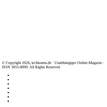
© Copyright 2026, techkrams.de · Unabhängiges Online-Magazin ·
ISSN 3055-8999. All Rights Reserved
Facebook
X
Instagram
Paypal
TikTok
RSS
Threads