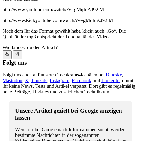
http://www.youtube.com/watch/?v=gMqIuAJ92tM
http://www.
kick
youtube.com/watch/?v=gMqIuAJ92tM
Nach dem Ihr das Format gewählt habt, klickt auch „Go“. Die
Qualität der mp3 entspricht der Tonqualität das Videos.
Wie fandest du den Artikel?
👍
👎
Folgt uns
Folgt uns auch auf unseren Techkrams-Kanälen bei
Bluesky
,
Mastodon
,
X
,
Threads
,
Instagram
,
Facebook
und
LinkedIn
, damit
ihr keine News, Tests und Artikel verpasst. Dort gibt es regelmäßig
neue Beiträge, Updates und zusätzlichen Technikkram.
Unsere Artikel gezielt bei Google anzeigen
lassen
Wenn ihr bei Google nach Informationen sucht, werden
bestimmte Nachrichten in der sogenannten
Schlagzeilen-Box angezeigt. Welche das sind, könnt ihr