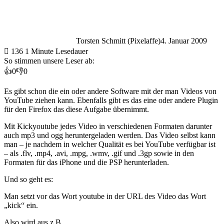
Torsten Schmitt (Pixelaffe)
4. Januar 2009
136
1 Minute Lesedauer
So stimmen unsere Leser ab:
👍
0
👎
0
Es gibt schon die ein oder andere Software mit der man Videos von
YouTube ziehen kann. Ebenfalls gibt es das eine oder andere Plugin
für den Firefox das diese Aufgabe übernimmt.
Mit Kickyoutube jedes Video in verschiedenen Formaten darunter
auch mp3 und ogg heruntergeladen werden. Das Video selbst kann
man – je nachdem in welcher Qualität es bei YouTube verfügbar ist
– als .flv, .mp4, .avi, .mpg, .wmv, .gif und .3gp sowie in den
Formaten für das iPhone und die PSP herunterladen.
Und so geht es:
Man setzt vor das Wort youtube in der URL des Video das Wort
„kick“ ein.
Also wird aus z.B.