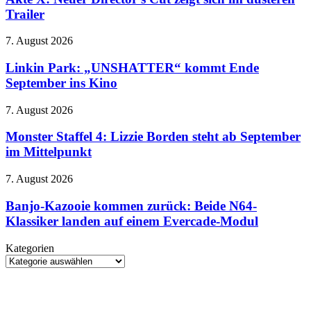
bezahlbarer
Director’s
Trailer
Cut
zeigt
Linkin
7. August 2026
sich
Park:
im
„UNSHATTER“
Linkin Park: „UNSHATTER“ kommt Ende
düsteren
kommt
September ins Kino
Trailer
Ende
September
Monster
7. August 2026
ins
Staffel
Kino
4:
Monster Staffel 4: Lizzie Borden steht ab September
Lizzie
im Mittelpunkt
Borden
steht
Banjo-
7. August 2026
ab
Kazooie
September
kommen
Banjo-Kazooie kommen zurück: Beide N64-
im
zurück:
Klassiker landen auf einem Evercade-Modul
Mittelpunkt
Beide
N64-
Kategorien
Klassiker
Kategorien
landen
auf
einem
Evercade-