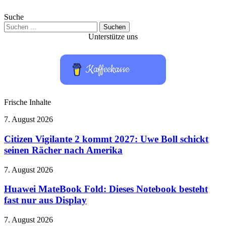
Suche
Suchen
nach:
Unterstütze uns
Kaffeekasse
Frische Inhalte
Citizen
7. August 2026
Vigilante
2
Citizen Vigilante 2 kommt 2027: Uwe Boll schickt
kommt
seinen Rächer nach Amerika
2027:
Uwe
Huawei
7. August 2026
Boll
MateBook
schickt
Fold:
Huawei MateBook Fold: Dieses Notebook besteht
seinen
Dieses
fast nur aus Display
Rächer
Notebook
nach
besteht
Amerika
Meta
7. August 2026
fast