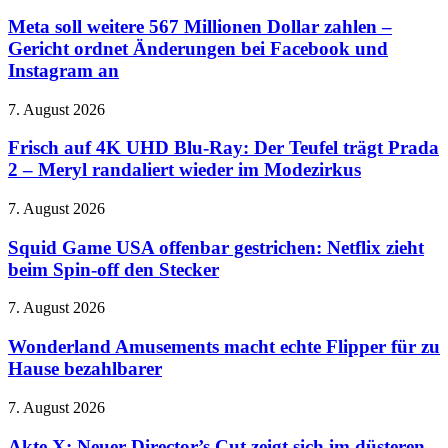
soll
nur
weitere
Meta soll weitere 567 Millionen Dollar zahlen –
aus
567
Gericht ordnet Änderungen bei Facebook und
Display
Millionen
Instagram an
Dollar
zahlen
Frisch
7. August 2026
–
auf
Gericht
4K
Frisch auf 4K UHD Blu-Ray: Der Teufel trägt Prada
ordnet
UHD
Änderungen
2 – Meryl randaliert wieder im Modezirkus
Blu-
bei
Ray:
Facebook
Squid
7. August 2026
Der
und
Game
Teufel
Instagram
USA
Squid Game USA offenbar gestrichen: Netflix zieht
trägt
an
offenbar
beim Spin-off den Stecker
Prada
gestrichen:
2
Netflix
–
Wonderland
7. August 2026
zieht
Meryl
Amusements
beim
randaliert
macht
Wonderland Amusements macht echte Flipper für zu
Spin-
wieder
echte
Hause bezahlbarer
off
im
Flipper
den
Modezirkus
für
Stecker
Akte
7. August 2026
zu
X:
Hause
Neuer
Akte X: Neuer Director’s Cut zeigt sich im düsteren