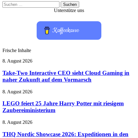
Suchen
nach:
Unterstütze uns
Kaffeekasse
Frische Inhalte
Take-
8. August 2026
Two
Interactive
Take-Two Interactive CEO sieht Cloud Gaming in
CEO
naher Zukunft auf dem Vormarsch
sieht
Cloud
LEGO
8. August 2026
Gaming
feiert
in
25
LEGO feiert 25 Jahre Harry Potter mit riesigem
naher
Jahre
Zaubereiministerium
Zukunft
Harry
auf
Potter
dem
THQ
8. August 2026
mit
Vormarsch
Nordic
riesigem
Showcase
THQ Nordic Showcase 2026: Expeditionen in den
Zaubereiministerium