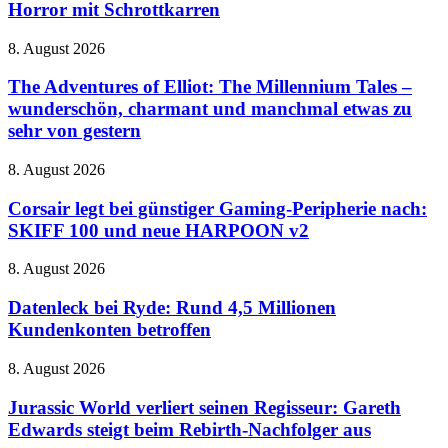
2026:
Horror mit Schrottkarren
Expeditionen
in
The
8. August 2026
den
Adventures
Horror
of
The Adventures of Elliot: The Millennium Tales –
mit
Elliot:
wunderschön, charmant und manchmal etwas zu
Schrottkarren
The
sehr von gestern
Millennium
Tales
Corsair
8. August 2026
–
legt
wunderschön,
bei
Corsair legt bei günstiger Gaming-Peripherie nach:
charmant
günstiger
und
SKIFF 100 und neue HARPOON v2
Gaming-
manchmal
Peripherie
etwas
Datenleck
8. August 2026
nach:
zu
bei
SKIFF
sehr
Ryde:
Datenleck bei Ryde: Rund 4,5 Millionen
100
von
Rund
Kundenkonten betroffen
und
gestern
4,5
neue
Millionen
HARPOON
Jurassic
8. August 2026
Kundenkonten
v2
World
betroffen
verliert
Jurassic World verliert seinen Regisseur: Gareth
seinen
Edwards steigt beim Rebirth-Nachfolger aus
Regisseur: