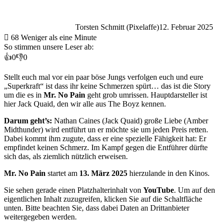
Torsten Schmitt (Pixelaffe)
12. Februar 2025
68
Weniger als eine Minute
So stimmen unsere Leser ab:
👍
0
👎
0
Stellt euch mal vor ein paar böse Jungs verfolgen euch und eure
„Superkraft“ ist dass ihr keine Schmerzen spürt… das ist die Story
um die es in
Mr. No Pain
geht grob umrissen. Hauptdarsteller ist
hier Jack Quaid, den wir alle aus The Boyz kennen.
Darum geht’s:
Nathan Caines (Jack Quaid) große Liebe (Amber
Midthunder) wird entführt un er möchte sie um jeden Preis retten.
Dabei kommt ihm zugute, dass er eine spezielle Fähigkeit hat: Er
empfindet keinen Schmerz. Im Kampf gegen die Entführer dürfte
sich das, als ziemlich nützlich erweisen.
Mr. No Pain
startet am
13. März 2025
hierzulande in den Kinos.
Sie sehen gerade einen Platzhalterinhalt von
YouTube
. Um auf den
eigentlichen Inhalt zuzugreifen, klicken Sie auf die Schaltfläche
unten. Bitte beachten Sie, dass dabei Daten an Drittanbieter
weitergegeben werden.