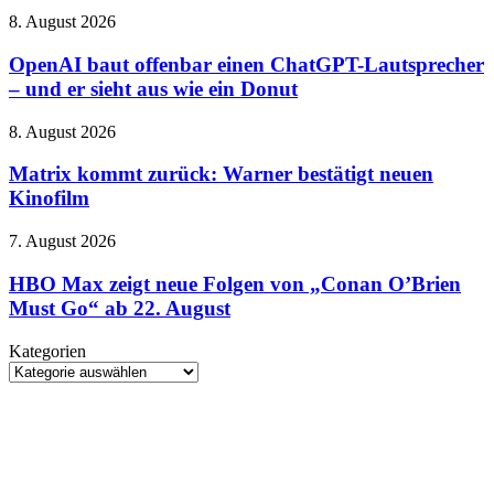
Gareth
OpenAI
8. August 2026
Edwards
baut
steigt
offenbar
OpenAI baut offenbar einen ChatGPT-Lautsprecher
beim
einen
– und er sieht aus wie ein Donut
Rebirth-
ChatGPT-
Nachfolger
Lautsprecher
aus
Matrix
8. August 2026
–
kommt
und
zurück:
Matrix kommt zurück: Warner bestätigt neuen
er
Warner
Kinofilm
sieht
bestätigt
aus
neuen
wie
HBO
7. August 2026
Kinofilm
ein
Max
Donut
zeigt
HBO Max zeigt neue Folgen von „Conan O’Brien
neue
Must Go“ ab 22. August
Folgen
von
Kategorien
„Conan
Kategorien
O’Brien
Must
Go“
ab
22.
August