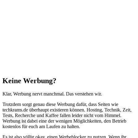
zum
Anfang"
Schließen
Keine Werbung?
Klar, Werbung nervt manchmal. Das verstehen wir.
Trotzdem sorgt genau diese Werbung dafür, dass Seiten wie
techkrams.de überhaupt existieren können. Hosting, Technik, Zeit,
Tests, Recherche und Kaffee fallen leider nicht vom Himmel.
Werbung ist dabei eine der wenigen Möglichkeiten, den Betrieb
kostenlos für euch am Laufen zu halten.
Es ist also völlig okay, einen Werbeblocker zu nutzen. Wenn ihr