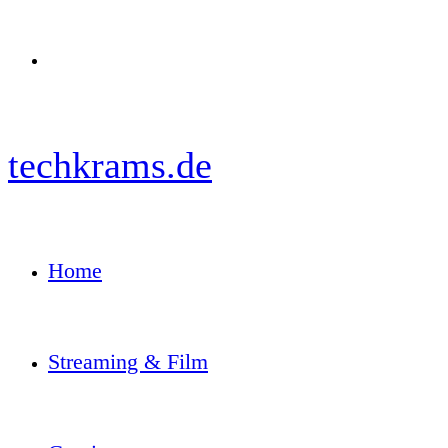
Menü
techkrams.de
Home
Streaming & Film