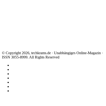
© Copyright 2026, techkrams.de · Unabhängiges Online-Magazin ·
ISSN 3055-8999. All Rights Reserved
Facebook
X
Instagram
Paypal
TikTok
RSS
Threads
Facebook
X
WhatsApp
Telegram
Schaltfläche
"Zurück