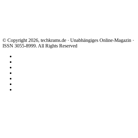
© Copyright 2026, techkrams.de · Unabhängiges Online-Magazin ·
ISSN 3055-8999. All Rights Reserved
Facebook
X
Instagram
Paypal
TikTok
RSS
Threads
Facebook
X
WhatsApp
Telegram
Schaltfläche
"Zurück
zum
Anfang"