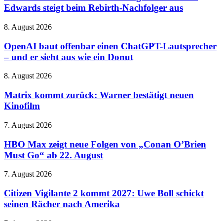
seinen
Edwards steigt beim Rebirth-Nachfolger aus
Regisseur:
Gareth
OpenAI
8. August 2026
Edwards
baut
steigt
offenbar
OpenAI baut offenbar einen ChatGPT-Lautsprecher
beim
einen
– und er sieht aus wie ein Donut
Rebirth-
ChatGPT-
Nachfolger
Lautsprecher
aus
Matrix
8. August 2026
–
kommt
und
zurück:
Matrix kommt zurück: Warner bestätigt neuen
er
Warner
Kinofilm
sieht
bestätigt
aus
neuen
wie
HBO
7. August 2026
Kinofilm
ein
Max
Donut
zeigt
HBO Max zeigt neue Folgen von „Conan O’Brien
neue
Must Go“ ab 22. August
Folgen
von
Citizen
7. August 2026
„Conan
Vigilante
O’Brien
2
Citizen Vigilante 2 kommt 2027: Uwe Boll schickt
Must
kommt
seinen Rächer nach Amerika
Go“
2027:
ab
Uwe