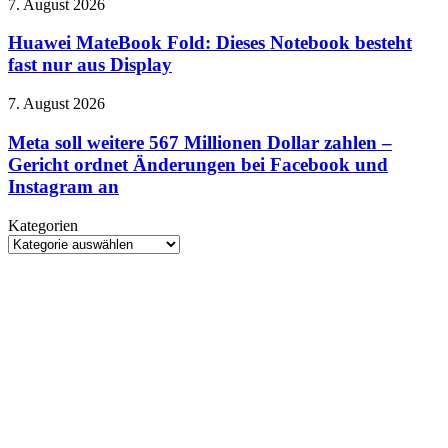
22.
Huawei
7. August 2026
Boll
August
MateBook
schickt
Fold:
Huawei MateBook Fold: Dieses Notebook besteht
seinen
Dieses
fast nur aus Display
Rächer
Notebook
nach
besteht
Amerika
Meta
7. August 2026
fast
soll
nur
weitere
Meta soll weitere 567 Millionen Dollar zahlen –
aus
567
Gericht ordnet Änderungen bei Facebook und
Display
Millionen
Instagram an
Dollar
zahlen
Kategorien
–
Kategorien
Gericht
ordnet
Änderungen
bei
Facebook
und
Instagram
an