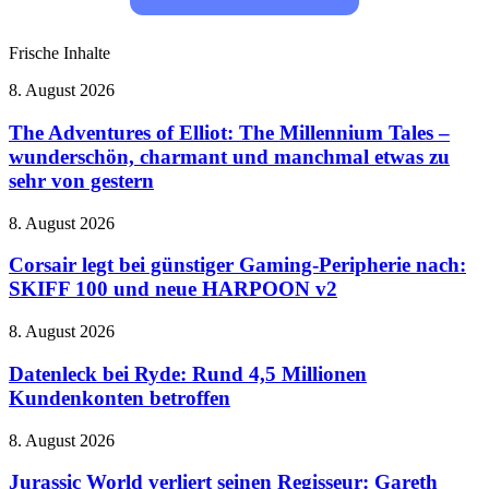
Frische Inhalte
The
8. August 2026
Adventures
of
The Adventures of Elliot: The Millennium Tales –
Elliot:
wunderschön, charmant und manchmal etwas zu
The
sehr von gestern
Millennium
Tales
Corsair
8. August 2026
–
legt
wunderschön,
bei
Corsair legt bei günstiger Gaming-Peripherie nach:
charmant
günstiger
und
SKIFF 100 und neue HARPOON v2
Gaming-
manchmal
Peripherie
etwas
Datenleck
8. August 2026
nach:
zu
bei
SKIFF
sehr
Ryde:
Datenleck bei Ryde: Rund 4,5 Millionen
100
von
Rund
Kundenkonten betroffen
und
gestern
4,5
neue
Millionen
HARPOON
Jurassic
8. August 2026
Kundenkonten
v2
World
betroffen
verliert
Jurassic World verliert seinen Regisseur: Gareth