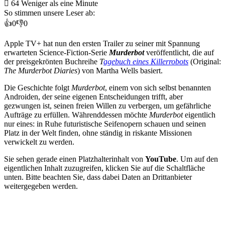
64
Weniger als eine Minute
So stimmen unsere Leser ab:
👍
0
👎
0
Apple TV+ hat nun den ersten Trailer zu seiner mit Spannung
erwarteten Science-Fiction-Serie
Murderbot
veröffentlicht, die auf
der preisgekrönten Buchreihe
T
agebuch eines Killerrobots
(Original:
The Murderbot Diaries
) von Martha Wells basiert.
Die Geschichte folgt
Murderbot
, einem von sich selbst benannten
Androiden, der seine eigenen Entscheidungen trifft, aber
gezwungen ist, seinen freien Willen zu verbergen, um gefährliche
Aufträge zu erfüllen. Währenddessen möchte
Murderbot
eigentlich
nur eines: in Ruhe futuristische Seifenopern schauen und seinen
Platz in der Welt finden, ohne ständig in riskante Missionen
verwickelt zu werden.
Sie sehen gerade einen Platzhalterinhalt von
YouTube
. Um auf den
eigentlichen Inhalt zuzugreifen, klicken Sie auf die Schaltfläche
unten. Bitte beachten Sie, dass dabei Daten an Drittanbieter
weitergegeben werden.