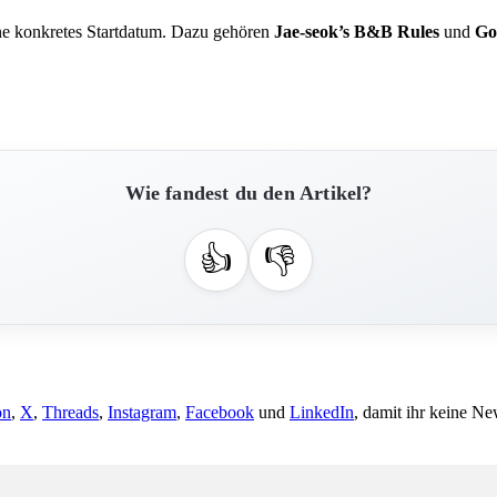
ohne konkretes Startdatum. Dazu gehören
Jae-seok’s B&B Rules
und
Go
Wie fandest du den Artikel?
👍
👎
on
,
X
,
Threads
,
Instagram
,
Facebook
und
LinkedIn
, damit ihr keine Ne