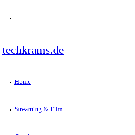
Menü
techkrams.de
Home
Streaming & Film