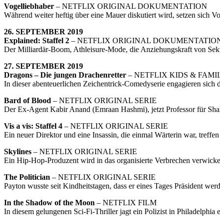
Vogelliebhaber
– NETFLIX ORIGINAL DOKUMENTATION
Während weiter heftig über eine Mauer diskutiert wird, setzen sich
26. SEPTEMBER 2019
Explained: Staffel 2
– NETFLIX ORIGINAL DOKUMENTATIO
Der Milliardär-Boom, Athleisure-Mode, die Anziehungskraft von Sekt
27. SEPTEMBER 2019
Dragons – Die jungen Drachenretter
– NETFLIX KIDS & FAMI
In dieser abenteuerlichen Zeichentrick-Comedyserie engagieren sich 
Bard of Blood
– NETFLIX ORIGINAL SERIE
Der Ex-Agent Kabir Anand (Emraan Hashmi), jetzt Professor für Shake
Vis a vis: Staffel 4
– NETFLIX ORIGINAL SERIE
Ein neuer Direktor und eine Insassin, die einmal Wärterin war, treffe
Skylines
– NETFLIX ORIGINAL SERIE
Ein Hip-Hop-Produzent wird in das organisierte Verbrechen verwickelt
The Politician
– NETFLIX ORIGINAL SERIE
Payton wusste seit Kindheitstagen, dass er eines Tages Präsident w
In the Shadow of the Moon
– NETFLIX FILM
In diesem gelungenen Sci-Fi-Thriller jagt ein Polizist in Philadelphi