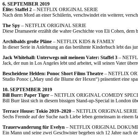
6. SEPTEMBER 2019
Élite: Staffel 2
– NETFLIX ORIGINAL SERIE
Nach dem Mord an einer Schülerin, verschwindet ein weiterer, versch
The Spy
– NETFLIX ORIGINAL SERIE
Diese Dramaserie erzählt die wahre Geschichte von Eli Cohen, dem ber
Archibalds große Pläne
– NETFLIX KIDS & FAMILY
In dieser Serie in Anlehnung an das berühmte Kinderbuch lebt das ju
Jack Whitehall: Unterwegs mit meinem Vater: Staffel 3
– NETFL
Jack, der nun in Los Angeles lebt und arbeitet, will seinen Vater übe
Bescheidene Helden: Ponoc Short Films Theatre
– NETFLIX OR
Studio Ponoc („Mary und die Blume der Hexen“) präsentiert eine sp
10. SEPTEMBER 2019
Bill Burr: Paper Tiger
– NETFLIX ORIGINAL COMEDY SPEC
Bill Burr lässt sich in diesem bissigen Stand-up-Special in London 
Terrace House: Tokio 2019–2020
– NETFLIX ORIGINAL SERIE
Sechs Fremde auf der Suche nach Liebe leben gemeinsam in einem fan
Trauerwanderung für Evelyn
– NETFLIX ORIGINAL DOKUM
Ein Mann und seine zwei Geschwister begeben sich 12 Jahre nach de