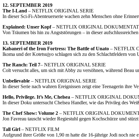
12. SEPTEMBER 2019
The I-Land
– NETFLIX ORIGINAL SERIE
In dieser Sci-Fi-Abenteuerserie wachen zehn Menschen ohne Erinnerunge
Explained: Unser Kopf
– NETFLIX ORIGINAL DOKUMENTAT
Von Träumen bis hin zu Angststörungen – in dieser aufschlussreichen
13. SEPTEMBER 2019
Kabaneri of the Iron Fortress: The Battle of Unato
– NETFLIX 
Ikoma und der Kotetsujyo schlagen sich zu den Schlachtfeldern von
The Ranch: Teil 7
– NETFLIX ORIGINAL SERIE
Colt versucht alles, um sich mit Abby zu versöhnen, während Beau 
Unbelievable
– NETFLIX ORIGINAL SERIE
In dieser Serie nach wahren Ereignissen zeigt eine Teenagerin ihre V
Hello, Privilege. It’s Me, Chelsea
– NETFLIX ORIGINAL DOK
In dieser Doku untersucht Chelsea Handler, wie das Privileg des Weiß
The Chef Show: Volume 2
– NETFLIX ORIGINAL DOKUMEN
Jon Favreau tauscht wieder Regiestuhl gegen Kochschürze und stürz
Tall Girl
– NETFLIX FILM
Aufgrund ihrer Größe von 1,90 m hatte die 16-jährige Jodi noch nie