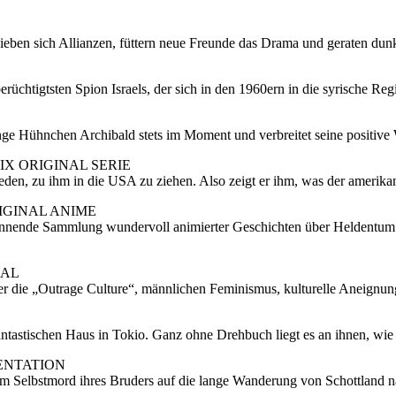
ieben sich Allianzen, füttern neue Freunde das Drama und geraten dun
üchtigtsten Spion Israels, der sich in den 1960ern in die syrische Reg
nge Hühnchen Archibald stets im Moment und verbreitet seine positive
IX ORIGINAL SERIE
rreden, zu ihm in die USA zu ziehen. Also zeigt er ihm, was der amerika
IGINAL ANIME
annende Sammlung wundervoll animierter Geschichten über Heldentum 
IAL
über die „Outrage Culture“, männlichen Feminismus, kulturelle Aneignu
tastischen Haus in Tokio. Ganz ohne Drehbuch liegt es an ihnen, wie 
ENTATION
m Selbstmord ihres Bruders auf die lange Wanderung von Schottland n