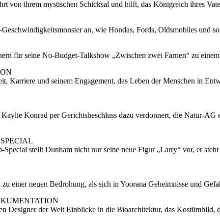
hrt von ihrem mystischen Schicksal und hilft, das Königreich ihres Vate
 –Geschwindigkeitsmonster an, wie Hondas, Fords, Oldsmobiles und so
rtnern für seine No-Budget-Talkshow „Zwischen zwei Farnen“ zu einem 
ION
dheit, Karriere und seinem Engagement, das Leben der Menschen in Entw
 Kaylie Konrad per Gerichtsbeschluss dazu verdonnert, die Natur-AG ei
 SPECIAL
pecial stellt Dunham nicht nur seine neue Figur „Larry“ vor, er steht
zu einer neuen Bedrohung, als sich in Yoorana Geheimnisse und Gefah
DOKUMENTATION
sten Designer der Welt Einblicke in die Bioarchitektur, das Kostümbild,