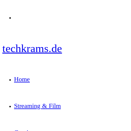
Menü
techkrams.de
Home
Streaming & Film