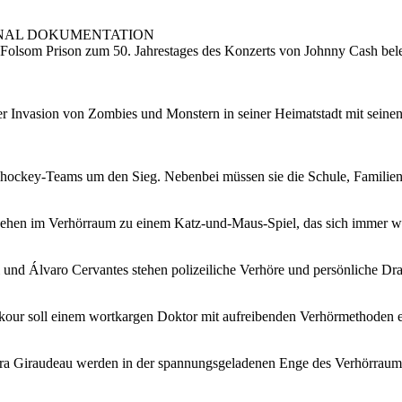
INAL DOKUMENTATION
olsom Prison zum 50. Jahrestages des Konzerts von Johnny Cash beleuc
der Invasion von Zombies und Monstern in seiner Heimatstadt mit sein
llhockey-Teams um den Sieg. Nebenbei müssen sie die Schule, Familie
ehen im Verhörraum zu einem Katz-und-Maus-Spiel, das sich immer wei
nd Álvaro Cervantes stehen polizeiliche Verhöre und persönliche Dr
rkour soll einem wortkargen Doktor mit aufreibenden Verhörmethoden 
ara Giraudeau werden in der spannungsgeladenen Enge des Verhörraums 