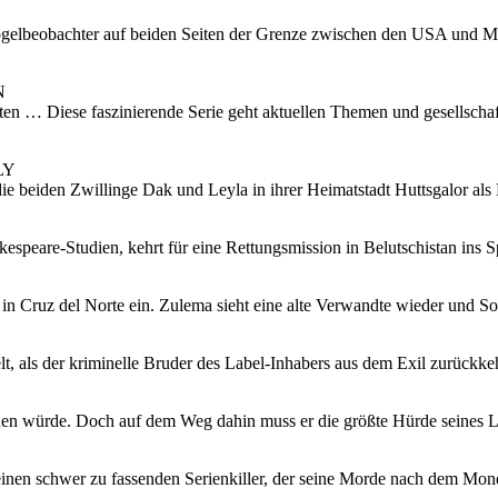
 Vogelbeobachter auf beiden Seiten der Grenze zwischen den USA und Me
N
en … Diese faszinierende Serie geht aktuellen Themen und gesellschaf
LY
die beiden Zwillinge Dak und Leyla in ihrer Heimatstadt Huttsgalor al
speare-Studien, kehrt für eine Rettungsmission in Belutschistan ins 
n in Cruz del Norte ein. Zulema sieht eine alte Verwandte wieder und Sol
, als der kriminelle Bruder des Label-Inhabers aus dem Exil zurückkehr
erden würde. Doch auf dem Weg dahin muss er die größte Hürde seines 
a einen schwer zu fassenden Serienkiller, der seine Morde nach dem Mond