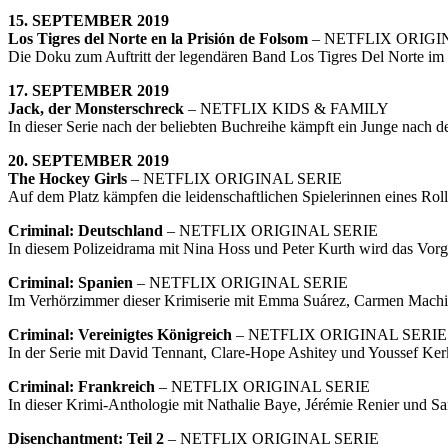
15. SEPTEMBER 2019
Los Tigres del Norte en la Prisión de Folsom
– NETFLIX ORIG
Die Doku zum Auftritt der legendären Band Los Tigres Del Norte im F
17. SEPTEMBER 2019
Jack, der Monsterschreck
– NETFLIX KIDS & FAMILY
In dieser Serie nach der beliebten Buchreihe kämpft ein Junge nach 
20. SEPTEMBER 2019
The Hockey Girls
– NETFLIX ORIGINAL SERIE
Auf dem Platz kämpfen die leidenschaftlichen Spielerinnen eines Ro
Criminal: Deutschland
– NETFLIX ORIGINAL SERIE
In diesem Polizeidrama mit Nina Hoss und Peter Kurth wird das Vorg
Criminal: Spanien
– NETFLIX ORIGINAL SERIE
Im Verhörzimmer dieser Krimiserie mit Emma Suárez, Carmen Machi u
Criminal: Vereinigtes Königreich
– NETFLIX ORIGINAL SERIE
In der Serie mit David Tennant, Clare-Hope Ashitey und Youssef Ke
Criminal: Frankreich
– NETFLIX ORIGINAL SERIE
In dieser Krimi-Anthologie mit Nathalie Baye, Jérémie Renier und S
Disenchantment: Teil 2
– NETFLIX ORIGINAL SERIE