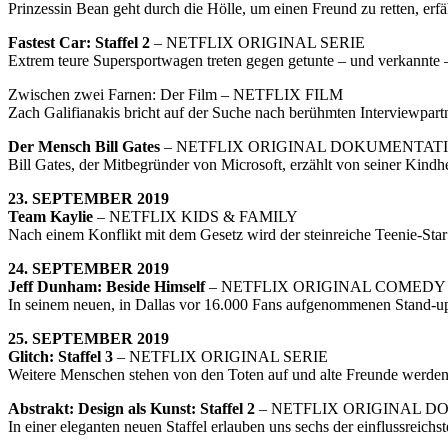
Prinzessin Bean geht durch die Hölle, um einen Freund zu retten, erfä
Fastest Car: Staffel 2
– NETFLIX ORIGINAL SERIE
Extrem teure Supersportwagen treten gegen getunte – und verkannte
Zwischen zwei Farnen: Der Film – NETFLIX FILM
Zach Galifianakis bricht auf der Suche nach berühmten Interviewpa
Der Mensch Bill Gates
– NETFLIX ORIGINAL DOKUMENTAT
Bill Gates, der Mitbegründer von Microsoft, erzählt von seiner Kin
23. SEPTEMBER 2019
Team Kaylie
– NETFLIX KIDS & FAMILY
Nach einem Konflikt mit dem Gesetz wird der steinreiche Teenie-Star
24. SEPTEMBER 2019
Jeff Dunham: Beside Himself
– NETFLIX ORIGINAL COMEDY
In seinem neuen, in Dallas vor 16.000 Fans aufgenommenen Stand-up-S
25. SEPTEMBER 2019
Glitch: Staffel 3
– NETFLIX ORIGINAL SERIE
Weitere Menschen stehen von den Toten auf und alte Freunde werden 
Abstrakt: Design als Kunst: Staffel 2
– NETFLIX ORIGINAL 
In einer eleganten neuen Staffel erlauben uns sechs der einflussreich