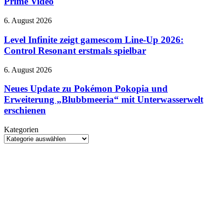
Prime Video
September
in
erscheinen
Deutschland
Level
6. August 2026
bei
Infinite
Prime
zeigt
Level Infinite zeigt gamescom Line-Up 2026:
Video
gamescom
Control Resonant erstmals spielbar
Line-
Up
Neues
6. August 2026
2026:
Update
Control
zu
Neues Update zu Pokémon Pokopia und
Resonant
Pokémon
Erweiterung „Blubbmeeria“ mit Unterwasserwelt
erstmals
Pokopia
spielbar
erschienen
und
Erweiterung
Kategorien
„Blubbmeeria“
Kategorien
mit
Unterwasserwelt
erschienen