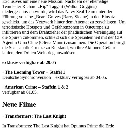
Exclusives auf eine neue Mission: Nachdem der ehemalige
Teamleiter Richard „Rip“ Taggart (Walton Goggins)
niedergeschossen wurde, wird das Navy Seal Team unter der
Führung von Joe „Bear“ Graves (Barry Sloane) in den Einsatz
geschickt, um das Netzwerk hinter dem Attentat zu zerschlagen. Um
terroristische Hotspots und Gefahrenzonen in Osteuropa zu
infiltrieren und dem Drahtzieher der jihadistischen Vereinigung auf
die Spuren zukommen, schließt sich die Spezialeinheit mit der CIA-
Agentin Gina Cline (Olivia Munn) zusammen. Die Operation bringt
die Seals an die Grenze zu Russland, wo ihre Aktionen Gefahr
laufen, den Dritten Weltkrieg auszulösen.
exklusiv verfügbar ab 29.05
· The Looming Tower – Staffel 1
Deutsche Synchronversion – exklusiv verfügbar ab 04.05.
· American Crime – Staffeln 1 & 2
verfügbar ab 01.05.
Neue Filme
· Transformers: The Last Knight
In Transformers: The Last Knight hat Optimus Prime die Erde