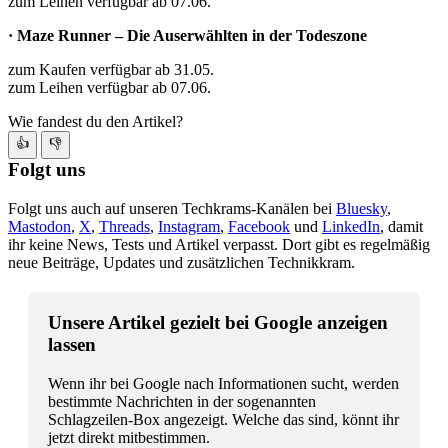
zum Leihen verfügbar ab 07.06.
· Maze Runner – Die Auserwählten in der Todeszone
zum Kaufen verfügbar ab 31.05.
zum Leihen verfügbar ab 07.06.
Wie fandest du den Artikel?
👍
👎
Folgt uns
Folgt uns auch auf unseren Techkrams-Kanälen bei
Bluesky
,
Mastodon
,
X
,
Threads
,
Instagram
,
Facebook
und
LinkedIn
, damit
ihr keine News, Tests und Artikel verpasst. Dort gibt es regelmäßig
neue Beiträge, Updates und zusätzlichen Technikkram.
Unsere Artikel gezielt bei Google anzeigen
lassen
Wenn ihr bei Google nach Informationen sucht, werden
bestimmte Nachrichten in der sogenannten
Schlagzeilen-Box angezeigt. Welche das sind, könnt ihr
jetzt direkt mitbestimmen.