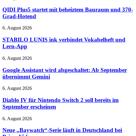
am
Plus5
27.
startet
QIDI Plus5 startet mit beheiztem Bauraum und 370-
August
mit
Grad-Hotend
–
beheiztem
bei
Bauraum
STABILO
6. August 2026
Netflix
und
LUNIS
370-
ink
STABILO LUNIS ink verbindet Vokabelheft und
Grad-
verbindet
Lern-App
Hotend
Vokabelheft
und
Google
6. August 2026
Lern-
Assistant
App
wird
Google Assistant wird abgeschaltet: Ab September
abgeschaltet:
übernimmt Gemini
Ab
September
Diablo
6. August 2026
übernimmt
IV
Gemini
für
Diablo IV für Nintendo Switch 2 soll bereits im
Nintendo
September erscheinen
Switch
2
Neue
6. August 2026
soll
„Baywatch“-
bereits
Serie
Neue „Baywatch“-Serie läuft in Deutschland bei
im
läuft