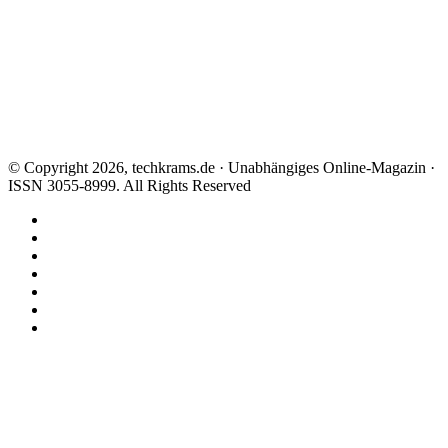
© Copyright 2026, techkrams.de · Unabhängiges Online-Magazin ·
ISSN 3055-8999. All Rights Reserved
Facebook
X
Instagram
Paypal
TikTok
RSS
Threads
Facebook
X
WhatsApp
Telegram
Schaltfläche
"Zurück
zum
Anfang"