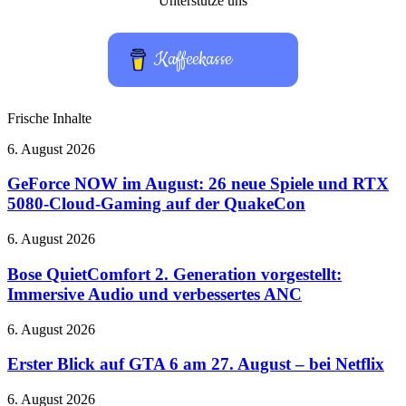
Unterstütze uns
Kaffeekasse
Frische Inhalte
GeForce
6. August 2026
NOW
im
GeForce NOW im August: 26 neue Spiele und RTX
August:
5080-Cloud-Gaming auf der QuakeCon
26
neue
Bose
6. August 2026
Spiele
QuietComfort
und
2.
Bose QuietComfort 2. Generation vorgestellt:
RTX
Generation
Immersive Audio und verbessertes ANC
5080-
vorgestellt:
Cloud-
Immersive
Gaming
Erster
6. August 2026
Audio
auf
Blick
und
der
auf
Erster Blick auf GTA 6 am 27. August – bei Netflix
verbessertes
QuakeCon
GTA
ANC
6
QIDI
6. August 2026