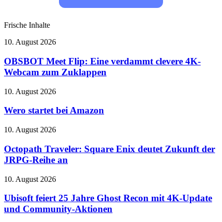
Frische Inhalte
OBSBOT
10. August 2026
Meet
Flip:
OBSBOT Meet Flip: Eine verdammt clevere 4K-
Eine
Webcam zum Zuklappen
verdammt
clevere
Wero
10. August 2026
4K-
startet
Webcam
bei
Wero startet bei Amazon
zum
Amazon
Zuklappen
Octopath
10. August 2026
Traveler:
Square
Octopath Traveler: Square Enix deutet Zukunft der
Enix
JRPG-Reihe an
deutet
Zukunft
Ubisoft
10. August 2026
der
feiert
JRPG-
25
Ubisoft feiert 25 Jahre Ghost Recon mit 4K-Update
Reihe
Jahre
und Community-Aktionen
an
Ghost