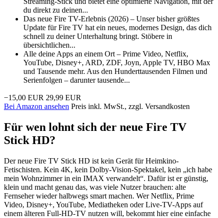
Streaming-Stick und bietet eine optimierte Navigation, mit der
du direkt zu deinen...
Das neue Fire TV-Erlebnis (2026) – Unser bisher größtes
Update für Fire TV hat ein neues, modernes Design, das dich
schnell zu deiner Unterhaltung bringt. Stöbere in
übersichtlichen...
Alle deine Apps an einem Ort – Prime Video, Netflix,
YouTube, Disney+, ARD, ZDF, Joyn, Apple TV, HBO Max
und Tausende mehr. Aus den Hunderttausenden Filmen und
Serienfolgen – darunter tausende...
−15,00 EUR
29,99 EUR
Bei Amazon ansehen
Preis inkl. MwSt., zzgl. Versandkosten
Für wen lohnt sich der neue Fire TV
Stick HD?
Der neue Fire TV Stick HD ist kein Gerät für Heimkino-
Fetischisten. Kein 4K, kein Dolby-Vision-Spektakel, kein „ich habe
mein Wohnzimmer in ein IMAX verwandelt“. Dafür ist er günstig,
klein und macht genau das, was viele Nutzer brauchen: alte
Fernseher wieder halbwegs smart machen. Wer Netflix, Prime
Video, Disney+, YouTube, Mediatheken oder Live-TV-Apps auf
einem älteren Full-HD-TV nutzen will, bekommt hier eine einfache