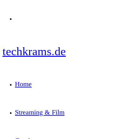
Menü
techkrams.de
Home
Streaming & Film