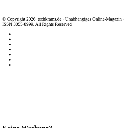
© Copyright 2026, techkrams.de · Unabhängiges Online-Magazin ·
ISSN 3055-8999. All Rights Reserved
Facebook
X
Instagram
Paypal
TikTok
RSS
Threads
Facebook
X
WhatsApp
Telegram
Schaltfläche
"Zurück
zum
Anfang"
Schließen
Keine Werbung?