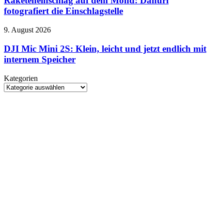
Raketeneinschlag auf dem Mond: Danuri
Mond:
fotografiert die Einschlagstelle
Danuri
fotografiert
DJI
9. August 2026
die
Mic
Einschlagstelle
Mini
DJI Mic Mini 2S: Klein, leicht und jetzt endlich mit
2S:
internem Speicher
Klein,
leicht
Kategorien
und
Kategorien
jetzt
endlich
mit
internem
Speicher