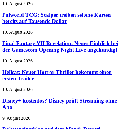
Recon
Palworld
10. August 2026
mit
TCG:
4K-
Scalper
Palworld TCG: Scalper treiben seltene Karten
Update
treiben
bereits auf Tausende Dollar
und
seltene
Community-
Karten
Aktionen
Final
10. August 2026
bereits
Fantasy
auf
VII
Final Fantasy VII Revelation: Neuer Einblick bei
Tausende
Revelation:
der Gamescom Opening Night Live angekündigt
Dollar
Neuer
Einblick
Hellcat:
10. August 2026
bei
Neuer
der
Horror-
Hellcat: Neuer Horror-Thriller bekommt einen
Gamescom
Thriller
ersten Trailer
Opening
bekommt
Night
einen
Live
Disney+
10. August 2026
ersten
angekündigt
kostenlos?
Trailer
Disney
Disney+ kostenlos? Disney prüft Streaming ohne
prüft
Abo
Streaming
ohne
Raketeneinschlag
9. August 2026
Abo
auf
dem