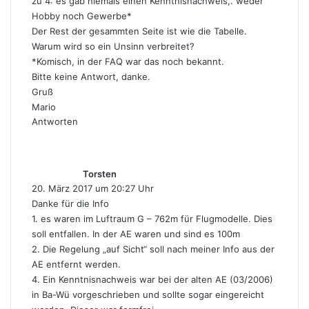
zu 4: es gab niemals einen Kenntnisnachweis,. weder
Hobby noch Gewerbe*
Der Rest der gesammten Seite ist wie die Tabelle.
Warum wird so ein Unsinn verbreitet?
*Komisch, in der FAQ war das noch bekannt.
Bitte keine Antwort, danke.
Gruß
Mario
Antworten
s
a
g
Torsten
t
20. März 2017 um 20:27 Uhr
:
Danke für die Info
1. es waren im Luftraum G – 762m für Flugmodelle. Dies
soll entfallen. In der AE waren und sind es 100m
2. Die Regelung „auf Sicht“ soll nach meiner Info aus der
AE entfernt werden.
4. Ein Kenntnisnachweis war bei der alten AE (03/2006)
in Ba-Wü vorgeschrieben und sollte sogar eingereicht