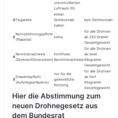
unkontrollierten
Luftraum (G)
immer
2
Flugweite
Sichtkontakt
kein Sichtkontakt
halten
für alle Drohnen
Kennzeichnungspflicht
3
keine
ab 250 Gramm
(Plakette)
Gesamtgewicht
für alle Drohnen
Kenntnisnachweis
formfreier
ab zwei
4
(Drohnenführerschein)
Kenntnisnachweis
Kilogramm
Gesamtgewicht
für alle Drohnen
nur für die
Erlaubnispflicht
ab fünf
5
gewerbliche
(Aufstiegserlaubnis)
Kilogramm
Nutzung
Gesamtgewicht
Hier die Abstimmung zum
neuen Drohnegesetz aus
dem Bundesrat