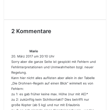
YouTube
Instagram
2 Kommentare
s
a
g
Mario
t
20. März 2017 um 20:10 Uhr
:
Sorry aber die ganze Seite ist gespickt mit Fehlern und
Fehlinterpretationen und Unmwahrheiten bzgl. neuer
Regelung.
Kann hier nicht alles auflisten aber allein in der Tabelle
„Die Drohnen-Regeln auf einen Blick“ wimmelt es von
Fehlern:
zu 1: es gab früher keine max. Höhe (nur mit AE)*
zu 2: zukünftig kein Sichtkontakt? Dies betrifft nur
große Kopter (ab 5 kg) und nur mit Erlaubnis