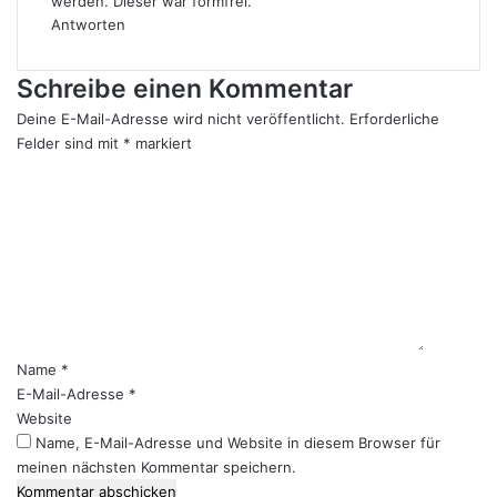
werden. Dieser war formfrei.
Antworten
Schreibe einen Kommentar
Deine E-Mail-Adresse wird nicht veröffentlicht.
Erforderliche
Felder sind mit
*
markiert
K
o
m
m
e
n
t
a
r
Name
*
*
E-Mail-Adresse
*
Website
Name, E-Mail-Adresse und Website in diesem Browser für
meinen nächsten Kommentar speichern.