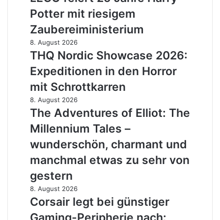
25
naher
Potter mit riesigem
Jahre
Zukunft
Harry
Zaubereiministerium
auf
Potter
dem
THQ
8. August 2026
mit
Vormarsch
Nordic
THQ Nordic Showcase 2026:
riesigem
Showcase
Zaubereiministerium
Expeditionen in den Horror
2026:
Expeditionen
mit Schrottkarren
in
The
8. August 2026
den
Adventures
The Adventures of Elliot: The
Horror
of
mit
Millennium Tales –
Elliot:
Schrottkarren
The
wunderschön, charmant und
Millennium
manchmal etwas zu sehr von
Tales
–
gestern
wunderschön,
Corsair
8. August 2026
charmant
legt
Corsair legt bei günstiger
und
bei
manchmal
Gaming-Peripherie nach:
günstiger