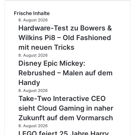
Frische Inhalte
Hardware-
8. August 2026
Test
Hardware-Test zu Bowers &
zu
Wilkins Pi8 – Old Fashioned
Bowers
&
mit neuen Tricks
Wilkins
Disney
8. August 2026
Pi8
Epic
Disney Epic Mickey:
–
Mickey:
Old
Rebrushed – Malen auf dem
Rebrushed
Fashioned
–
Handy
mit
Malen
neuen
Take-
8. August 2026
auf
Tricks
Two
Take-Two Interactive CEO
dem
Interactive
Handy
sieht Cloud Gaming in naher
CEO
sieht
Zukunft auf dem Vormarsch
Cloud
LEGO
8. August 2026
Gaming
feiert
LEGO feiert 25 Jahre Harry
in