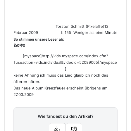
Torsten Schmitt (Pixelaffe)
12.
Februar 2009
155
Weniger als eine Minute
So stimmen unsere Leser ab:
👍
0
👎
0
[myspace]http://vids.myspace.com/index.cfm?
fuseaction=vids.individual&videoid=52089065[/myspace
]
keine Ahnung ich muss das Lied glaub ich noch des
öfteren hören.
Das neue Album
Kreuzfeuer
erscheint übrigens am
27.03.2009
Wie fandest du den Artikel?
👍
👎