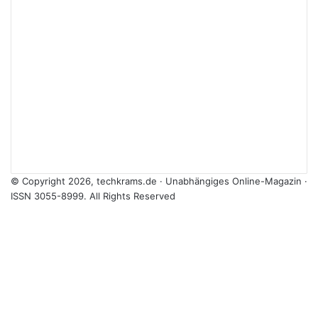
© Copyright 2026, techkrams.de · Unabhängiges Online-Magazin ·
ISSN 3055-8999. All Rights Reserved
Facebook
X
Instagram
Paypal
TikTok
RSS
Facebook
X
WhatsApp
Telegram
Threads
Schaltfläche