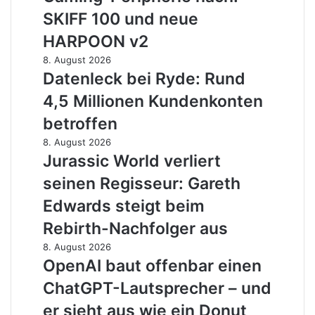
etwas
Gaming-
SKIFF 100 und neue
zu
Peripherie
sehr
HARPOON v2
nach:
von
SKIFF
Datenleck
8. August 2026
gestern
100
bei
Datenleck bei Ryde: Rund
und
Ryde:
4,5 Millionen Kundenkonten
neue
Rund
HARPOON
4,5
betroffen
v2
Millionen
Jurassic
8. August 2026
Kundenkonten
World
Jurassic World verliert
betroffen
verliert
seinen Regisseur: Gareth
seinen
Regisseur:
Edwards steigt beim
Gareth
Rebirth-Nachfolger aus
Edwards
steigt
OpenAI
8. August 2026
beim
baut
OpenAI baut offenbar einen
Rebirth-
offenbar
ChatGPT-Lautsprecher – und
Nachfolger
einen
aus
ChatGPT-
er sieht aus wie ein Donut