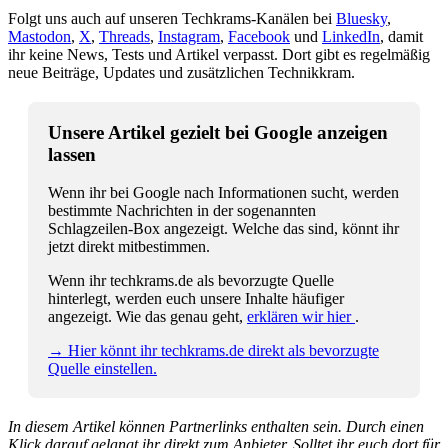
Folgt uns auch auf unseren Techkrams-Kanälen bei
Bluesky
,
Mastodon
,
X
,
Threads
,
Instagram
,
Facebook
und
LinkedIn
, damit
ihr keine News, Tests und Artikel verpasst. Dort gibt es regelmäßig
neue Beiträge, Updates und zusätzlichen Technikkram.
Unsere Artikel gezielt bei Google anzeigen
lassen
Wenn ihr bei Google nach Informationen sucht, werden
bestimmte Nachrichten in der sogenannten
Schlagzeilen-Box angezeigt. Welche das sind, könnt ihr
jetzt direkt mitbestimmen.
Wenn ihr techkrams.de als bevorzugte Quelle
hinterlegt, werden euch unsere Inhalte häufiger
angezeigt. Wie das genau geht,
erklären wir hier
.
→ Hier könnt ihr techkrams.de direkt als bevorzugte
Quelle einstellen.
In diesem Artikel können Partnerlinks enthalten sein. Durch einen
Klick darauf gelangt ihr direkt zum Anbieter. Solltet ihr euch dort für