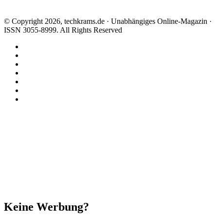
© Copyright 2026, techkrams.de · Unabhängiges Online-Magazin ·
ISSN 3055-8999. All Rights Reserved
Facebook
X
Instagram
Paypal
TikTok
RSS
Threads
Facebook
X
WhatsApp
Telegram
Schaltfläche
"Zurück
zum
Anfang"
Schließen
Keine Werbung?