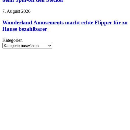
Prada
gestrichen:
2
Netflix
–
Wonderland
7. August 2026
zieht
Meryl
Amusements
beim
randaliert
macht
Wonderland Amusements macht echte Flipper für zu
Spin-
wieder
echte
Hause bezahlbarer
off
im
Flipper
den
Modezirkus
für
Stecker
Kategorien
zu
Kategorien
Hause
bezahlbarer