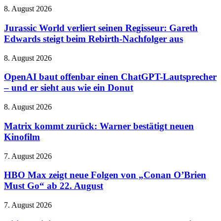
Jurassic
8. August 2026
World
verliert
Jurassic World verliert seinen Regisseur: Gareth
seinen
Edwards steigt beim Rebirth-Nachfolger aus
Regisseur:
Gareth
OpenAI
8. August 2026
Edwards
baut
steigt
offenbar
OpenAI baut offenbar einen ChatGPT-Lautsprecher
beim
einen
– und er sieht aus wie ein Donut
Rebirth-
ChatGPT-
Nachfolger
Lautsprecher
aus
Matrix
8. August 2026
–
kommt
und
zurück:
Matrix kommt zurück: Warner bestätigt neuen
er
Warner
Kinofilm
sieht
bestätigt
aus
neuen
wie
HBO
7. August 2026
Kinofilm
ein
Max
Donut
zeigt
HBO Max zeigt neue Folgen von „Conan O’Brien
neue
Must Go“ ab 22. August
Folgen
von
Citizen
7. August 2026
„Conan
Vigilante
O’Brien