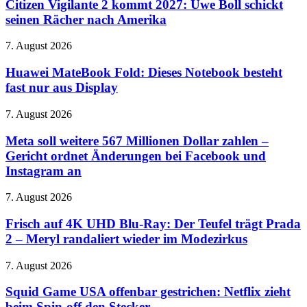
2
Citizen Vigilante 2 kommt 2027: Uwe Boll schickt
Must
kommt
seinen Rächer nach Amerika
Go“
2027:
ab
Uwe
22.
Huawei
7. August 2026
Boll
August
MateBook
schickt
Fold:
Huawei MateBook Fold: Dieses Notebook besteht
seinen
Dieses
fast nur aus Display
Rächer
Notebook
nach
besteht
Amerika
Meta
7. August 2026
fast
soll
nur
weitere
Meta soll weitere 567 Millionen Dollar zahlen –
aus
567
Gericht ordnet Änderungen bei Facebook und
Display
Millionen
Instagram an
Dollar
zahlen
Frisch
7. August 2026
–
auf
Gericht
4K
Frisch auf 4K UHD Blu-Ray: Der Teufel trägt Prada
ordnet
UHD
Änderungen
2 – Meryl randaliert wieder im Modezirkus
Blu-
bei
Ray:
Facebook
Squid
7. August 2026
Der
und
Game
Teufel
Instagram
USA
Squid Game USA offenbar gestrichen: Netflix zieht
trägt
an
offenbar
beim Spin-off den Stecker