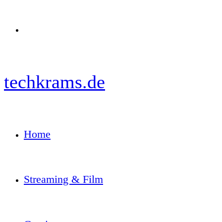
Menü
techkrams.de
Home
Streaming & Film