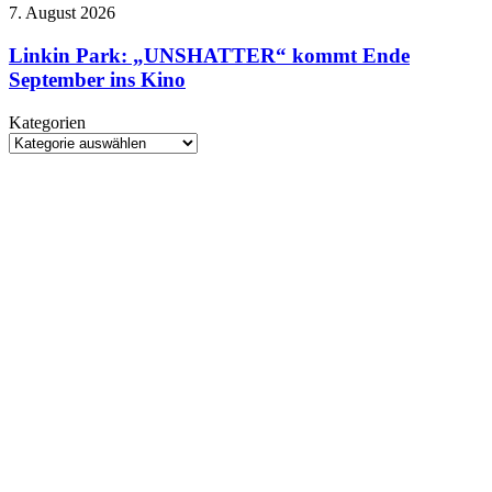
zeigt
Linkin
7. August 2026
sich
Park:
im
„UNSHATTER“
Linkin Park: „UNSHATTER“ kommt Ende
düsteren
kommt
September ins Kino
Trailer
Ende
September
Kategorien
ins
Kategorien
Kino