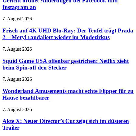
Gericht ordnet Änderungen bei Facebook und
Display
Millionen
Instagram an
Dollar
zahlen
Frisch
7. August 2026
–
auf
Gericht
4K
Frisch auf 4K UHD Blu-Ray: Der Teufel trägt Prada
ordnet
UHD
Änderungen
2 – Meryl randaliert wieder im Modezirkus
Blu-
bei
Ray:
Facebook
Squid
7. August 2026
Der
und
Game
Teufel
Instagram
USA
Squid Game USA offenbar gestrichen: Netflix zieht
trägt
an
offenbar
beim Spin-off den Stecker
Prada
gestrichen:
2
Netflix
–
Wonderland
7. August 2026
zieht
Meryl
Amusements
beim
randaliert
macht
Wonderland Amusements macht echte Flipper für zu
Spin-
wieder
echte
Hause bezahlbarer
off
im
Flipper
den
Modezirkus
für
Stecker
Akte
7. August 2026
zu
X:
Hause
Neuer
Akte X: Neuer Director’s Cut zeigt sich im düsteren
bezahlbarer
Director’s
Trailer
Cut