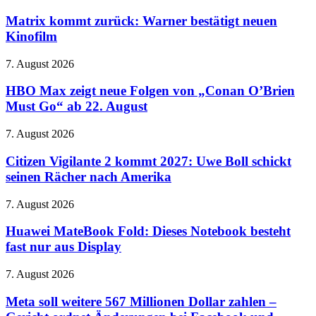
kommt
zurück:
Matrix kommt zurück: Warner bestätigt neuen
Warner
Kinofilm
bestätigt
neuen
HBO
7. August 2026
Kinofilm
Max
zeigt
HBO Max zeigt neue Folgen von „Conan O’Brien
neue
Must Go“ ab 22. August
Folgen
von
Citizen
7. August 2026
„Conan
Vigilante
O’Brien
2
Citizen Vigilante 2 kommt 2027: Uwe Boll schickt
Must
kommt
seinen Rächer nach Amerika
Go“
2027:
ab
Uwe
22.
Huawei
7. August 2026
Boll
August
MateBook
schickt
Fold:
Huawei MateBook Fold: Dieses Notebook besteht
seinen
Dieses
fast nur aus Display
Rächer
Notebook
nach
besteht
Amerika
Meta
7. August 2026
fast
soll
nur
weitere
Meta soll weitere 567 Millionen Dollar zahlen –
aus
567