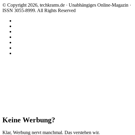
© Copyright 2026, techkrams.de · Unabhängiges Online-Magazin ·
ISSN 3055-8999. All Rights Reserved
Facebook
X
Instagram
Paypal
TikTok
RSS
Threads
Facebook
X
WhatsApp
Telegram
Schaltfläche
"Zurück
zum
Anfang"
Schließen
Keine Werbung?
Klar, Werbung nervt manchmal. Das verstehen wir.