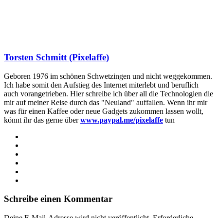
Torsten Schmitt (Pixelaffe)
Geboren 1976 im schönen Schwetzingen und nicht weggekommen.
Ich habe somit den Aufstieg des Internet miterlebt und beruflich
auch vorangetrieben. Hier schreibe ich über all die Technologien die
mir auf meiner Reise durch das "Neuland" auffallen. Wenn ihr mir
was für einen Kaffee oder neue Gadgets zukommen lassen wollt,
könnt ihr das gerne über
www.paypal.me/pixelaffe
tun
Webseite
Facebook
X
LinkedIn
YouTube
Instagram
Schreibe einen Kommentar
Deine E-Mail-Adresse wird nicht veröffentlicht.
Erforderliche