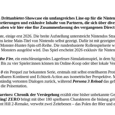
rittanbieter-Showcase ein umfangreiches Line-up für die Nintend
rtierungen und exklusive Inhalte von Partnern, die sich über dive
haben wir hier eine fixe Zusammenfassung des vergangenen Direct
 einige erst 2026. Die breite Aufstellung unterstreicht Nintendos Strat
ens keine Main-Titel von Nintendo selbst gezeigt. Dafür ist mit gezeigt
r Monster-Hunter-Spin-off-Reihe. Die rundenbasierte Rollenspielserie 
 Monsters ausgelöst wird. Das Spiel erscheint 2026 exklusiv für Ninte
 the Fire
, ein entschleunigendes Lagerfeuer-Simulationsspiel, in dem S
Bis zu vier Spieler:innen können im Online-Koop oder über lokale Ve
 0
ein Prequel zur bekannten Serie, erstmals mit selbst erstellbarem P
baren Kontinent und Echtzeit-Action aus isometrischer Perspektive. M
llständig vertonten Dialogen zurück, während
Persona 3 Reload
das gef
die Präsentation.
rriors: Chronik der Versiegelung
erzählt eine bisher unbekannte G
king! ZERO
bringt mit über 180 spielbaren Charakteren die bislang g
ent Hill 2-Remake, verwebt zwei Zeitebenen – das Polen der 80er und e