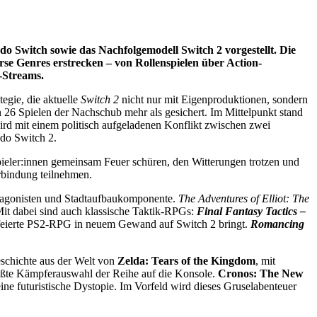
o Switch sowie das Nachfolgemodell Switch 2 vorgestellt. Die
rse Genres erstrecken – von Rollenspielen über Action-
-Streams.
egie, die aktuelle
Switch 2
nicht nur mit Eigenproduktionen, sondern
en 26 Spielen der Nachschub mehr als gesichert. Im Mittelpunkt stand
wird mit einem politisch aufgeladenen Konflikt zwischen zwei
ndo Switch 2.
pieler:innen gemeinsam Feuer schüren, den Witterungen trotzen und
rbindung teilnehmen.
rotagonisten und Stadtaufbaukomponente.
The Adventures of Elliot: The
it dabei sind auch klassische Taktik-RPGs:
Final Fantasy Tactics –
eierte PS2-RPG in neuem Gewand auf Switch 2 bringt.
Romancing
eschichte aus der Welt von
Zelda: Tears of the Kingdom
, mit
rößte Kämpferauswahl der Reihe auf die Konsole.
Cronos: The New
ine futuristische Dystopie. Im Vorfeld wird dieses Gruselabenteuer