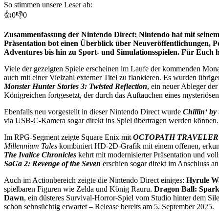
So stimmen unsere Leser ab:
👍
0
👎
0
Zusammenfassung der Nintendo Direct: Nintendo hat mit seinem D
Präsentation bot einen Überblick über Neuveröffentlichungen, Po
Adventures bis hin zu Sport- und Simulationsspielen. Für Euch 
Viele der gezeigten Spiele erscheinen im Laufe der kommenden Monate,
auch mit einer Vielzahl externer Titel zu flankieren. Es wurden übrig
Monster Hunter Stories 3: Twisted Reflection
, ein neuer Ableger de
Königreichen fortgesetzt, der durch das Auftauchen eines mysteriösen
Ebenfalls neu vorgestellt in dieser Nintendo Direct wurde
Chillin‘ by
via USB-C-Kamera sogar direkt ins Spiel übertragen werden können. 
Im RPG-Segment zeigte Square Enix mit
OCTOPATH TRAVELER
Millennium Tales
kombiniert HD-2D-Grafik mit einem offenen, erkund
The Ivalice Chronicles
kehrt mit modernisierter Präsentation und vo
SaGa 2: Revenge of the Seven
erschien sogar direkt im Anschluss an 
Auch im Actionbereich zeigte die Nintendo Direct einiges:
Hyrule Wa
spielbaren Figuren wie Zelda und König Rauru.
Dragon Ball: Spar
Dawn
, ein düsteres Survival-Horror-Spiel vom Studio hinter dem Sil
schon sehnsüchtig erwartet – Release bereits am 5. September 2025.