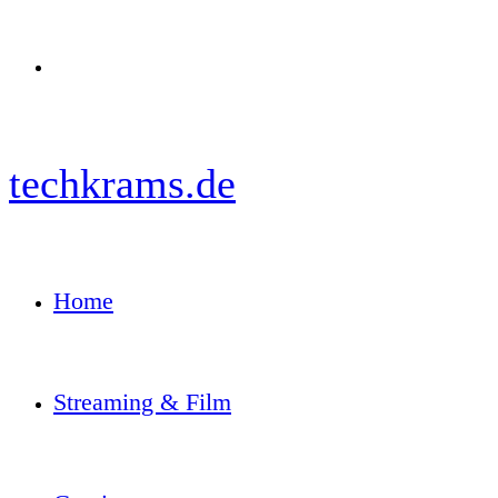
Menü
techkrams.de
Home
Streaming & Film