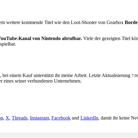
dem weitere kommende Titel wie den Loot-Shooter von Gearbox
Borde
en YouTube-Kanal von Nintendo abrufbar.
Viele der gezeigten Titel k
spielbar.
, bei einem Kauf unterstützt ihr meine Arbeit. Letzte Aktualisierung
7.0
 eines seiner verbundenen Unternehmen.
on
,
X
,
Threads
,
Instagram
,
Facebook
und
LinkedIn
, damit ihr keine Ne