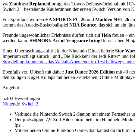
vs. Zombies: Replanted
bringt das Tower-Defense-Original mit HD-
Switch 2 – bestehende Käufer:innen der ersten Switch-Version von K
Für Sportfans wurden
EA SPORTS FC 26
und
Madden NFL 26
an
kommt das Arcade-Basketballspiel
NBA Bounce
, das sich an ein jü
Freunde ungewöhnlicher Erlebnisse dürfen sich auf
Hela
freuen – ein
werden kann.
SHINOBI: Art of Vengeance bringt
klassischen Ninj
Einen Überraschungsauftritt in der Nintendo Direct lieferte
Star War
Imperium schlägt zurück“ und „Die Rückkehr der Jedi-Ritter“ und f
Storytelling konnte uns das Weltall-Abenteuer im Test halbwegs unter
Ebenfalls von Ubisoft mit dabei:
Just Dance 2026 Edition
mit 40 ne
den kultigen Kugel-Kollaps mit neuen Zeitebenen, Online-Multiplaye
Angebot
5.403 Bewertungen
Nintendo Switch 2
Verbinde die Nintendo Switch 2-Station mit einem Fernseher u
Der großzügige 7,9-Zoll-Bildschirm bietet im Handheld-Modu
fps...
Mit der neuen Online-Funktion GameChat kannst du dich mit an