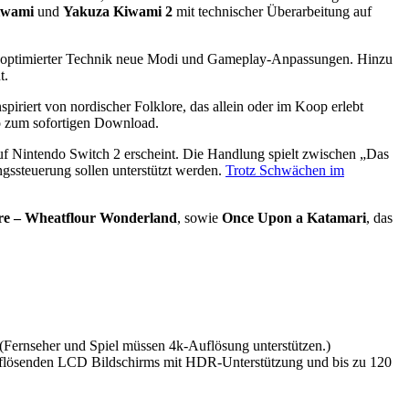
iwami
und
Yakuza Kiwami 2
mit technischer Überarbeitung auf
en optimierter Technik neue Modi und Gameplay-Anpassungen. Hinzu
t.
spiriert von nordischer Folklore, das allein oder im Koop erlebt
mo zum sofortigen Download.
uf Nintendo Switch 2 erscheint. Die Handlung spielt zwischen „Das
ssteuerung sollen unterstützt werden.
Trotz Schwächen im
ure – Wheatflour Wonderland
, sowie
Once Upon a Katamari
, das
 (Fernseher und Spiel müssen 4k-Auflösung unterstützen.)
uflösenden LCD Bildschirms mit HDR-Unterstützung und bis zu 120