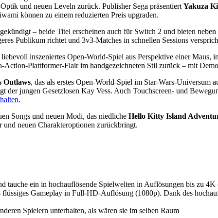
Optik und neuen Leveln zurück. Publisher Sega präsentiert
Yakuza K
iwami können zu einem reduzierten Preis upgraden.
gekündigt – beide Titel erscheinen auch für Switch 2 und bieten neb
ngeres Publikum richtet und 3v3-Matches in schnellen Sessions versprich
 liebevoll inszeniertes Open-World-Spiel aus Perspektive einer Maus, in
a-Action-Plattformer-Flair im handgezeichneten Stil zurück – mit De
s Outlaws
, das als erstes Open-World-Spiel im Star-Wars-Universum a
olgt der jungen Gesetzlosen Kay Vess. Auch Touchscreen- und Bewegung
halten.
uen Songs und neuen Modi, das niedliche
Hello Kitty Island Advent
r und neuen Charakteroptionen zurückbringt.
nd tauche ein in hochauflösende Spielwelten in Auflösungen bis zu 4K
s flüssiges Gameplay in Full-HD-Auflösung (1080p). Dank des hocha
deren Spielern unterhalten, als wären sie im selben Raum