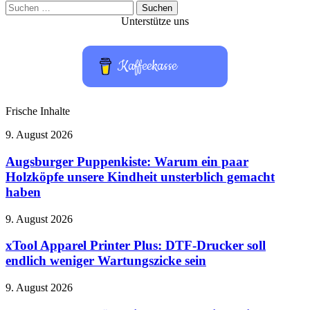
Suchen
nach:
Unterstütze uns
Kaffeekasse
Frische Inhalte
Augsburger
9. August 2026
Puppenkiste:
Warum
Augsburger Puppenkiste: Warum ein paar
ein
Holzköpfe unsere Kindheit unsterblich gemacht
paar
haben
Holzköpfe
unsere
xTool
9. August 2026
Kindheit
Apparel
unsterblich
Printer
xTool Apparel Printer Plus: DTF-Drucker soll
gemacht
Plus:
haben
endlich weniger Wartungszicke sein
DTF-
Drucker
TL;DR
9. August 2026
soll
Wochenrückblick:
endlich