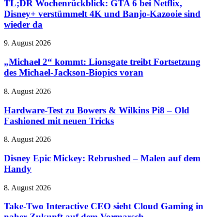
GTA
TL;DR Wochenrückblick: GTA 6 bei Netflix,
weniger
6
Disney+ verstümmelt 4K und Banjo-Kazooie sind
Wartungszicke
bei
sein
wieder da
Netflix,
Disney+
„Michael
9. August 2026
verstümmelt
2“
4K
kommt:
„Michael 2“ kommt: Lionsgate treibt Fortsetzung
und
Lionsgate
Banjo-
des Michael-Jackson-Biopics voran
treibt
Kazooie
Fortsetzung
sind
Hardware-
8. August 2026
des
wieder
Test
Michael-
da
zu
Hardware-Test zu Bowers & Wilkins Pi8 – Old
Jackson-
Bowers
Fashioned mit neuen Tricks
Biopics
&
voran
Wilkins
Disney
8. August 2026
Pi8
Epic
–
Mickey:
Disney Epic Mickey: Rebrushed – Malen auf dem
Old
Rebrushed
Handy
Fashioned
–
mit
Malen
neuen
Take-
8. August 2026
auf
Tricks
Two
dem
Interactive
Take-Two Interactive CEO sieht Cloud Gaming in
Handy
CEO
naher Zukunft auf dem Vormarsch