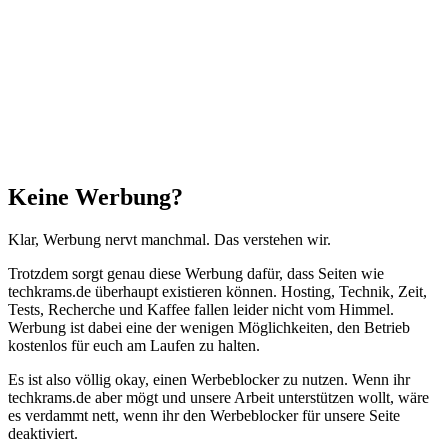
Facebook
X
WhatsApp
Telegram
Schaltfläche
"Zurück
zum
Anfang"
Schließen
Keine Werbung?
Klar, Werbung nervt manchmal. Das verstehen wir.
Trotzdem sorgt genau diese Werbung dafür, dass Seiten wie
techkrams.de überhaupt existieren können. Hosting, Technik, Zeit,
Tests, Recherche und Kaffee fallen leider nicht vom Himmel.
Werbung ist dabei eine der wenigen Möglichkeiten, den Betrieb
kostenlos für euch am Laufen zu halten.
Es ist also völlig okay, einen Werbeblocker zu nutzen. Wenn ihr
techkrams.de aber mögt und unsere Arbeit unterstützen wollt, wäre
es verdammt nett, wenn ihr den Werbeblocker für unsere Seite
deaktiviert.