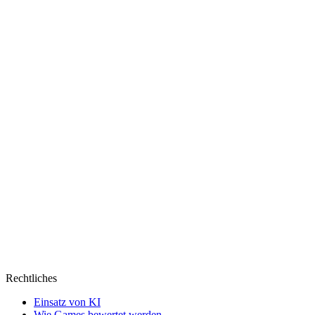
etwas
zu
sehr
von
gestern
Rechtliches
Einsatz von KI
Wie Games bewertet werden