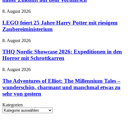
sieht
Cloud
LEGO
8. August 2026
Gaming
feiert
in
25
LEGO feiert 25 Jahre Harry Potter mit riesigem
naher
Jahre
Zaubereiministerium
Zukunft
Harry
auf
Potter
dem
THQ
8. August 2026
mit
Vormarsch
Nordic
riesigem
Showcase
THQ Nordic Showcase 2026: Expeditionen in den
Zaubereiministerium
2026:
Horror mit Schrottkarren
Expeditionen
in
The
8. August 2026
den
Adventures
Horror
of
The Adventures of Elliot: The Millennium Tales –
mit
Elliot:
wunderschön, charmant und manchmal etwas zu
Schrottkarren
The
sehr von gestern
Millennium
Tales
Kategorien
–
Kategorien
wunderschön,
charmant
und
manchmal