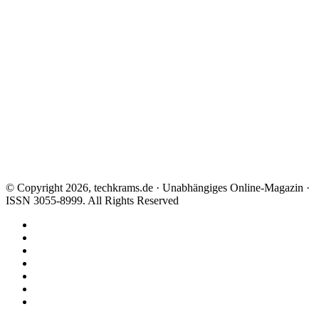
© Copyright 2026, techkrams.de · Unabhängiges Online-Magazin ·
ISSN 3055-8999. All Rights Reserved
Facebook
X
Instagram
Paypal
TikTok
RSS
Threads