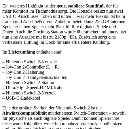
Ein weiteres Highlight ist der
neue, stabilere Standfuß
, der für
mehr Komfort im Tischmodus sorgt. Die Konsole besitzt nun zwei
USB-C-Anschlüsse – oben und unten –, was mehr Flexibilität beim
Laden und Anschließen von Zubehör bietet. Dank 256 GB internem
Speicher haben Spieler mehr Platz für ihre digitalen Spiele und
Daten. Auch die Docking-Station wurde überarbeitet und unterstützt
nun eine Ausgabe mit bis zu 2180p (4K). Zusätzlich sorgt eine
verbesserte Lüftung im Dock für eine effizientere Kühlung.
Im
Lieferumfang
enthalten sind:
– Nintendo Switch 2-Konsole
– Joy-Con 2-Controller (L + R)
– Joy-Con 2-Halterung
– Joy-Con 2-Handgelenksschlaufen
– Nintendo Switch 2-Station
– Ultra-High-Speed-HDMI-Kabel
– Nintendo Switch 2-Netzteil
– USB-C-Ladekabel
Eine der größten Stärken der Nintendo Switch 2 ist die
Abwärtskompatibilität
mit der ersten Switch-Generation – sowohl
für physische als auch digitale Spiele. Damit können Spieler ihre
bestehende Bibliothek weiterhin in nahezu vollem Ausmaß nutzen
und profitieren gleichzeitig von den neuen technischen