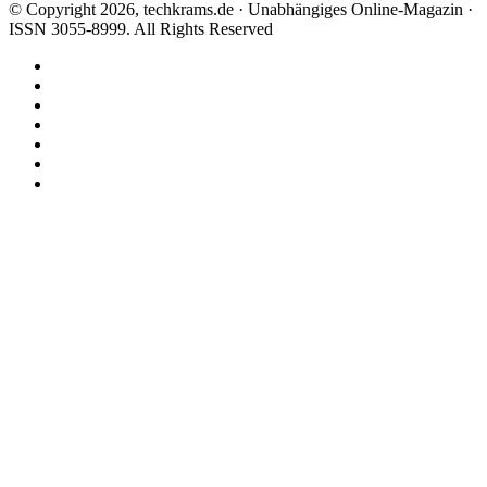
© Copyright 2026, techkrams.de · Unabhängiges Online-Magazin ·
ISSN 3055-8999. All Rights Reserved
Facebook
X
Instagram
Paypal
TikTok
RSS
Threads
Facebook
X
WhatsApp
Telegram
Schaltfläche
"Zurück
zum
Anfang"