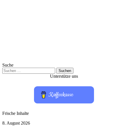
Suche
Suchen
nach:
Unterstütze uns
Kaffeekasse
Frische Inhalte
Hardware-
8. August 2026
Test