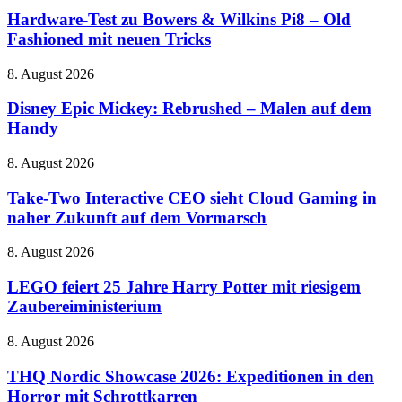
zu
Hardware-Test zu Bowers & Wilkins Pi8 – Old
Bowers
Fashioned mit neuen Tricks
&
Wilkins
Disney
8. August 2026
Pi8
Epic
–
Mickey:
Disney Epic Mickey: Rebrushed – Malen auf dem
Old
Rebrushed
Handy
Fashioned
–
mit
Malen
neuen
Take-
8. August 2026
auf
Tricks
Two
dem
Interactive
Take-Two Interactive CEO sieht Cloud Gaming in
Handy
CEO
naher Zukunft auf dem Vormarsch
sieht
Cloud
LEGO
8. August 2026
Gaming
feiert
in
25
LEGO feiert 25 Jahre Harry Potter mit riesigem
naher
Jahre
Zaubereiministerium
Zukunft
Harry
auf
Potter
dem
THQ
8. August 2026
mit
Vormarsch
Nordic
riesigem
Showcase
THQ Nordic Showcase 2026: Expeditionen in den
Zaubereiministerium
2026:
Horror mit Schrottkarren