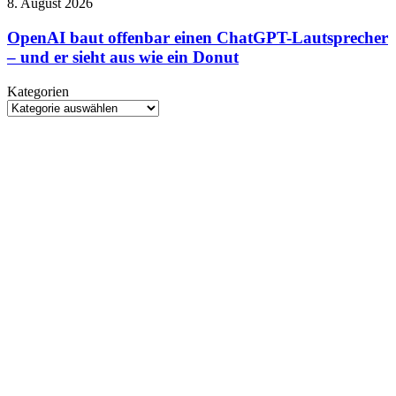
OpenAI
8. August 2026
Edwards
baut
steigt
offenbar
OpenAI baut offenbar einen ChatGPT-Lautsprecher
beim
einen
– und er sieht aus wie ein Donut
Rebirth-
ChatGPT-
Nachfolger
Lautsprecher
aus
Kategorien
–
Kategorien
und
er
sieht
aus
wie
ein
Donut