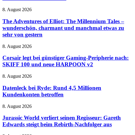
Expeditionen
in
The
8. August 2026
den
Adventures
Horror
of
The Adventures of Elliot: The Millennium Tales –
mit
Elliot:
wunderschön, charmant und manchmal etwas zu
Schrottkarren
The
sehr von gestern
Millennium
Tales
Corsair
8. August 2026
–
legt
wunderschön,
bei
Corsair legt bei günstiger Gaming-Peripherie nach:
charmant
günstiger
und
SKIFF 100 und neue HARPOON v2
Gaming-
manchmal
Peripherie
etwas
Datenleck
8. August 2026
nach:
zu
bei
SKIFF
sehr
Ryde:
Datenleck bei Ryde: Rund 4,5 Millionen
100
von
Rund
Kundenkonten betroffen
und
gestern
4,5
neue
Millionen
HARPOON
Jurassic
8. August 2026
Kundenkonten
v2
World
betroffen
verliert
Jurassic World verliert seinen Regisseur: Gareth
seinen
Edwards steigt beim Rebirth-Nachfolger aus
Regisseur:
Gareth