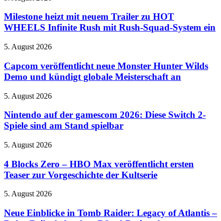
zeigt
heizt
Santa
mit
Milestone heizt mit neuem Trailer zu HOT
David
neuem
WHEELS Infinite Rush mit Rush-Squad-System ein
Harbour
Trailer
im
zu
Einkaufszentrum
Capcom
5. August 2026
HOT
veröffentlicht
WHEELS
neue
Capcom veröffentlicht neue Monster Hunter Wilds
Infinite
Monster
Demo und kündigt globale Meisterschaft an
Rush
Hunter
mit
Wilds
Rush-
Nintendo
5. August 2026
Demo
Squad-
auf
und
System
der
Nintendo auf der gamescom 2026: Diese Switch 2-
kündigt
ein
gamescom
Spiele sind am Stand spielbar
globale
2026:
Meisterschaft
Diese
an
4
5. August 2026
Switch
Blocks
2-
Zero
4 Blocks Zero – HBO Max veröffentlicht ersten
Spiele
–
Teaser zur Vorgeschichte der Kultserie
sind
HBO
am
Max
Stand
Neue
5. August 2026
veröffentlicht
spielbar
Einblicke
ersten
in
Neue Einblicke in Tomb Raider: Legacy of Atlantis –
Teaser
Tomb