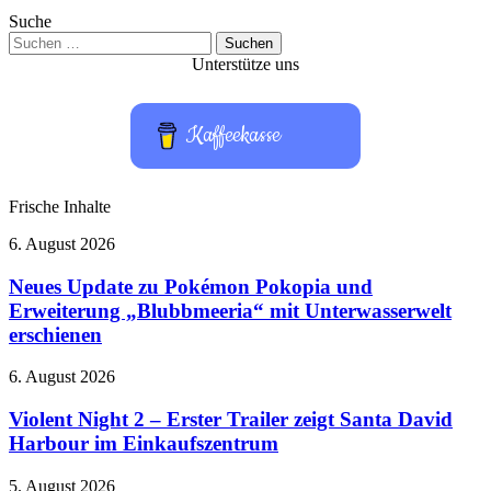
Suche
Suchen
nach:
Unterstütze uns
Kaffeekasse
Frische Inhalte
Neues
6. August 2026
Update
zu
Neues Update zu Pokémon Pokopia und
Pokémon
Erweiterung „Blubbmeeria“ mit Unterwasserwelt
Pokopia
erschienen
und
Erweiterung
Violent
6. August 2026
„Blubbmeeria“
Night
mit
2
Violent Night 2 – Erster Trailer zeigt Santa David
Unterwasserwelt
–
erschienen
Harbour im Einkaufszentrum
Erster
Trailer
Milestone
5. August 2026