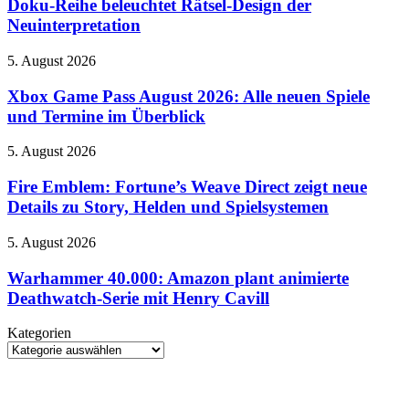
Doku-Reihe beleuchtet Rätsel-Design der
zur
Raider:
Vorgeschichte
Neuinterpretation
Legacy
der
of
Kultserie
Xbox
5. August 2026
Atlantis
Game
–
Pass
Xbox Game Pass August 2026: Alle neuen Spiele
Doku-
August
Reihe
und Termine im Überblick
2026:
beleuchtet
Alle
Rätsel-
Fire
5. August 2026
neuen
Design
Emblem:
Spiele
der
Fortune’s
Fire Emblem: Fortune’s Weave Direct zeigt neue
und
Neuinterpretation
Weave
Details zu Story, Helden und Spielsystemen
Termine
Direct
im
zeigt
Überblick
Warhammer
5. August 2026
neue
40.000:
Details
Amazon
Warhammer 40.000: Amazon plant animierte
zu
plant
Deathwatch-Serie mit Henry Cavill
Story,
animierte
Helden
Deathwatch-
und
Kategorien
Serie
Spielsystemen
Kategorien
mit
Henry
Cavill