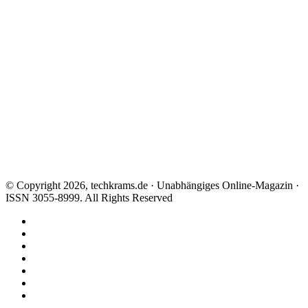
© Copyright 2026, techkrams.de · Unabhängiges Online-Magazin ·
ISSN 3055-8999. All Rights Reserved
Facebook
X
Instagram
Paypal
TikTok
RSS
Threads