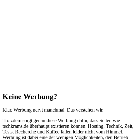
Facebook
X
WhatsApp
Telegram
Schaltfläche
"Zurück
zum
Anfang"
Schließen
Keine Werbung?
Klar, Werbung nervt manchmal. Das verstehen wir.
Trotzdem sorgt genau diese Werbung dafür, dass Seiten wie
techkrams.de überhaupt existieren können. Hosting, Technik, Zeit,
Tests, Recherche und Kaffee fallen leider nicht vom Himmel.
Werbung ist dabei eine der wenigen Möglichkeiten, den Betrieb