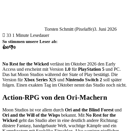
Torsten Schmitt (Pixelaffe)
3. Juni 2026
33
1 Minute Lesedauer
So stimmen unsere Leser ab:
👍
0
👎
0
No Rest for the Wicked
verlässt im Oktober 2026 den Early
Access und erscheint mit Version
1.0
für
PlayStation 5
und PC.
Das hat Moon Studios während der State of Play bestätigt. Die
Version für
Xbox Series X|S
und
Nintendo Switch 2
soll später
folgen. Einen exakten Tag im Oktober nennt das Studio noch nicht.
Action-RPG von den Ori-Machern
Moon Studios ist vor allem durch
Ori and the Blind Forest
und
Ori and the Will of the Wisps
bekannt. Mit
No Rest for the
Wicked
geht das Studio aber in eine deutlich andere Richtung:
düstere Fantasy, handgebaute Welt, wuchtige Kämpfe und ein
Kampfsystem mit Soulslike-Einschlag. Also weniger niedlicher