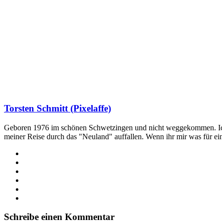
Torsten Schmitt (Pixelaffe)
Geboren 1976 im schönen Schwetzingen und nicht weggekommen. Ich hab
meiner Reise durch das "Neuland" auffallen. Wenn ihr mir was für e
Webseite
Facebook
X
LinkedIn
YouTube
Instagram
Schreibe einen Kommentar