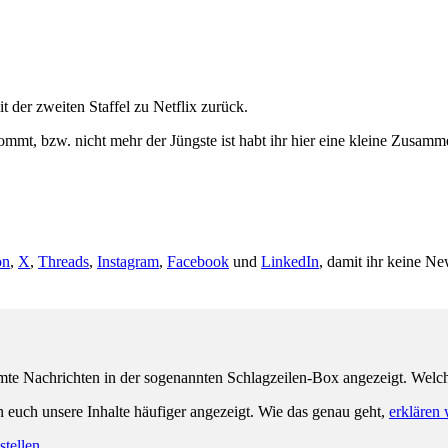
der zweiten Staffel zu Netflix zurück.
, bzw. nicht mehr der Jüngste ist habt ihr hier eine kleine Zusammen
on
,
X
,
Threads
,
Instagram
,
Facebook
und
LinkedIn
, damit ihr keine Ne
e Nachrichten in der sogenannten Schlagzeilen-Box angezeigt. Welche 
n euch unsere Inhalte häufiger angezeigt. Wie das genau geht,
erklären 
tellen.