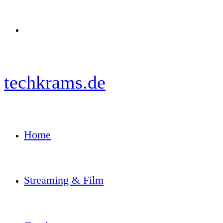
Menü
techkrams.de
Home
Streaming & Film