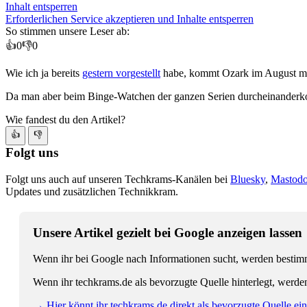
Inhalt entsperren
Erforderlichen Service akzeptieren und Inhalte entsperren
So stimmen unsere Leser ab:
👍
0
👎
0
Wie ich ja bereits
gestern vorgestellt
habe, kommt Ozark im August mit 
Da man aber beim Binge-Watchen der ganzen Serien durcheinanderkommt
Wie fandest du den Artikel?
👍
👎
Folgt uns
Folgt uns auch auf unseren Techkrams-Kanälen bei
Bluesky
,
Mastod
Updates und zusätzlichen Technikkram.
Unsere Artikel gezielt bei Google anzeigen lassen
Wenn ihr bei Google nach Informationen sucht, werden bestimmt
Wenn ihr techkrams.de als bevorzugte Quelle hinterlegt, werde
→ Hier könnt ihr techkrams.de direkt als bevorzugte Quelle eins