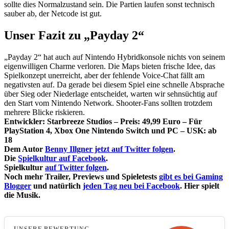
sollte dies Normalzustand sein. Die Partien laufen sonst technisch
sauber ab, der Netcode ist gut.
Unser Fazit zu „Payday 2“
„Payday 2“ hat auch auf Nintendo Hybridkonsole nichts von seinem
eigenwilligen Charme verloren. Die Maps bieten frische Idee, das
Spielkonzept unerreicht, aber der fehlende Voice-Chat fällt am
negativsten auf. Da gerade bei diesem Spiel eine schnelle Absprache
über Sieg oder Niederlage entscheidet, warten wir sehnsüchtig auf
den Start vom Nintendo Network. Shooter-Fans sollten trotzdem
mehrere Blicke riskieren.
Entwickler: Starbreeze Studios – Preis: 49,99 Euro – Für
PlayStation 4, Xbox One Nintendo Switch und PC – USK: ab
18
Dem Autor
Benny Illgner jetzt auf Twitter folgen
.
Die
Spielkultur auf Facebook
.
Spielkultur
auf Twitter folgen
.
Noch mehr Trailer, Previews und Spieletests
gibt es bei Gaming
Blogger
und natürlich
jeden Tag neu bei Facebook
. Hier spielt
die Musik.
UNSERE BEWERTUNG