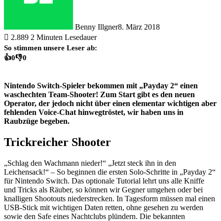
Benny Illgner
8. März 2018
2.889
2 Minuten Lesedauer
So stimmen unsere Leser ab:
👍
0
👎
0
Nintendo Switch-Spieler bekommen mit „Payday 2“ einen
waschechten Team-Shooter! Zum Start gibt es den neuen
Operator, der jedoch nicht über einen elementar wichtigen aber
fehlenden Voice-Chat hinwegtröstet, wir haben uns in
Raubzüge begeben.
Trickreicher Shooter
„Schlag den Wachmann nieder!“ „Jetzt steck ihn in den
Leichensack!“ – So beginnen die ersten Solo-Schritte in „Payday 2“
für Nintendo Switch. Das optionale Tutorial lehrt uns alle Kniffe
und Tricks als Räuber, so können wir Gegner umgehen oder bei
knalligen Shootouts niederstrecken. In Tagesform müssen mal einen
USB-Stick mit wichtigen Daten retten, ohne gesehen zu werden
sowie den Safe eines Nachtclubs plündern. Die bekannten