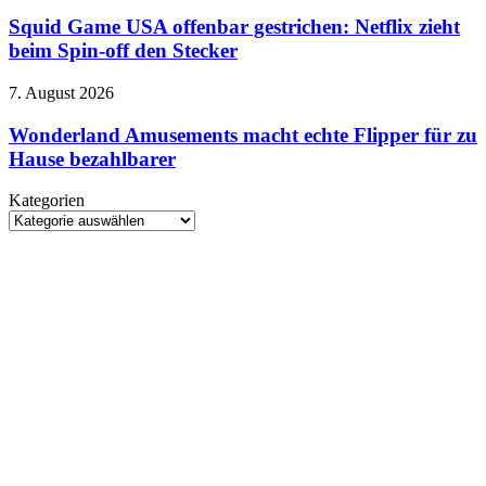
Game
Teufel
Instagram
USA
Squid Game USA offenbar gestrichen: Netflix zieht
trägt
an
offenbar
beim Spin-off den Stecker
Prada
gestrichen:
2
Netflix
–
Wonderland
7. August 2026
zieht
Meryl
Amusements
beim
randaliert
macht
Wonderland Amusements macht echte Flipper für zu
Spin-
wieder
echte
Hause bezahlbarer
off
im
Flipper
den
Modezirkus
für
Stecker
Kategorien
zu
Kategorien
Hause
bezahlbarer