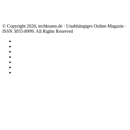
© Copyright 2026, techkrams.de · Unabhängiges Online-Magazin ·
ISSN 3055-8999. All Rights Reserved
Facebook
X
Instagram
Paypal
TikTok
RSS
Threads
Facebook
X
WhatsApp
Telegram
Schaltfläche
"Zurück
zum
Anfang"