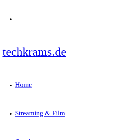
Menü
techkrams.de
Home
Streaming & Film