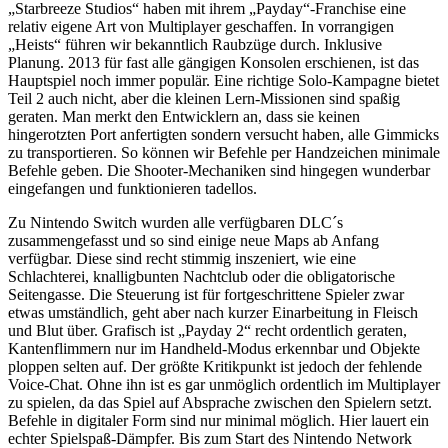
„Starbreeze Studios“ haben mit ihrem „Payday“-Franchise eine
relativ eigene Art von Multiplayer geschaffen. In vorrangigen
„Heists“ führen wir bekanntlich Raubzüge durch. Inklusive
Planung. 2013 für fast alle gängigen Konsolen erschienen, ist das
Hauptspiel noch immer populär. Eine richtige Solo-Kampagne bietet
Teil 2 auch nicht, aber die kleinen Lern-Missionen sind spaßig
geraten. Man merkt den Entwicklern an, dass sie keinen
hingerotzten Port anfertigten sondern versucht haben, alle Gimmicks
zu transportieren. So können wir Befehle per Handzeichen minimale
Befehle geben. Die Shooter-Mechaniken sind hingegen wunderbar
eingefangen und funktionieren tadellos.
Zu Nintendo Switch wurden alle verfügbaren DLC´s
zusammengefasst und so sind einige neue Maps ab Anfang
verfügbar. Diese sind recht stimmig inszeniert, wie eine
Schlachterei, knalligbunten Nachtclub oder die obligatorische
Seitengasse. Die Steuerung ist für fortgeschrittene Spieler zwar
etwas umständlich, geht aber nach kurzer Einarbeitung in Fleisch
und Blut über. Grafisch ist „Payday 2“ recht ordentlich geraten,
Kantenflimmern nur im Handheld-Modus erkennbar und Objekte
ploppen selten auf. Der größte Kritikpunkt ist jedoch der fehlende
Voice-Chat. Ohne ihn ist es gar unmöglich ordentlich im Multiplayer
zu spielen, da das Spiel auf Absprache zwischen den Spielern setzt.
Befehle in digitaler Form sind nur minimal möglich. Hier lauert ein
echter Spielspaß-Dämpfer. Bis zum Start des Nintendo Network