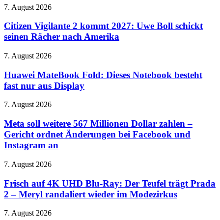
von
Citizen
7. August 2026
„Conan
Vigilante
O’Brien
2
Citizen Vigilante 2 kommt 2027: Uwe Boll schickt
Must
kommt
seinen Rächer nach Amerika
Go“
2027:
ab
Uwe
22.
Huawei
7. August 2026
Boll
August
MateBook
schickt
Fold:
Huawei MateBook Fold: Dieses Notebook besteht
seinen
Dieses
fast nur aus Display
Rächer
Notebook
nach
besteht
Amerika
Meta
7. August 2026
fast
soll
nur
weitere
Meta soll weitere 567 Millionen Dollar zahlen –
aus
567
Gericht ordnet Änderungen bei Facebook und
Display
Millionen
Instagram an
Dollar
zahlen
Frisch
7. August 2026
–
auf
Gericht
4K
Frisch auf 4K UHD Blu-Ray: Der Teufel trägt Prada
ordnet
UHD
Änderungen
2 – Meryl randaliert wieder im Modezirkus
Blu-
bei
Ray:
Facebook
Squid
7. August 2026
Der
und