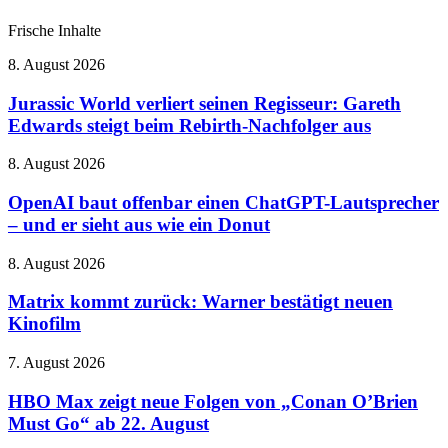
Frische Inhalte
Jurassic
8. August 2026
World
verliert
Jurassic World verliert seinen Regisseur: Gareth
seinen
Edwards steigt beim Rebirth-Nachfolger aus
Regisseur:
Gareth
OpenAI
8. August 2026
Edwards
baut
steigt
offenbar
OpenAI baut offenbar einen ChatGPT-Lautsprecher
beim
einen
– und er sieht aus wie ein Donut
Rebirth-
ChatGPT-
Nachfolger
Lautsprecher
aus
Matrix
8. August 2026
–
kommt
und
zurück:
Matrix kommt zurück: Warner bestätigt neuen
er
Warner
Kinofilm
sieht
bestätigt
aus
neuen
wie
HBO
7. August 2026
Kinofilm
ein
Max
Donut
zeigt
HBO Max zeigt neue Folgen von „Conan O’Brien
neue
Must Go“ ab 22. August
Folgen