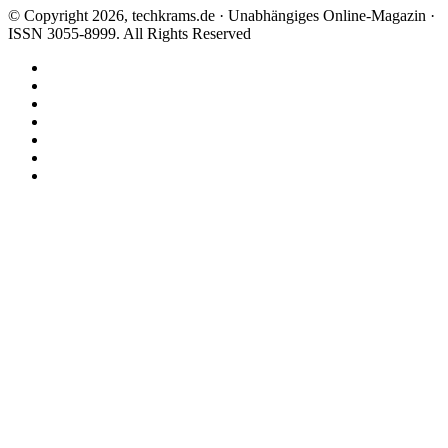
© Copyright 2026, techkrams.de · Unabhängiges Online-Magazin ·
ISSN 3055-8999. All Rights Reserved
Facebook
X
Instagram
Paypal
TikTok
RSS
Threads
Facebook
X
WhatsApp
Telegram
Schaltfläche
"Zurück
zum
Anfang"