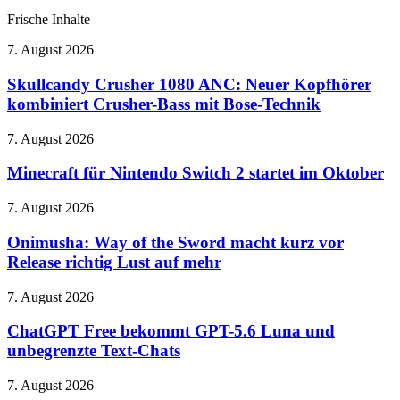
Frische Inhalte
Skullcandy
7. August 2026
Crusher
1080
Skullcandy Crusher 1080 ANC: Neuer Kopfhörer
ANC:
kombiniert Crusher-Bass mit Bose-Technik
Neuer
Kopfhörer
Minecraft
7. August 2026
kombiniert
für
Crusher-
Nintendo
Minecraft für Nintendo Switch 2 startet im Oktober
Bass
Switch
mit
2
Onimusha:
7. August 2026
Bose-
startet
Way
Technik
im
of
Onimusha: Way of the Sword macht kurz vor
Oktober
the
Release richtig Lust auf mehr
Sword
macht
ChatGPT
7. August 2026
kurz
Free
vor
bekommt
ChatGPT Free bekommt GPT-5.6 Luna und
Release
GPT-
unbegrenzte Text-Chats
richtig
5.6
Lust
Luna
auf
Primetime:
7. August 2026
und
mehr