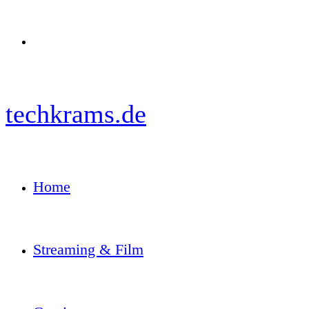
Menü
techkrams.de
Home
Streaming & Film