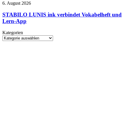
Bauraum
STABILO
6. August 2026
Netflix
und
LUNIS
370-
ink
STABILO LUNIS ink verbindet Vokabelheft und
Grad-
verbindet
Lern-App
Hotend
Vokabelheft
und
Kategorien
Lern-
Kategorien
App