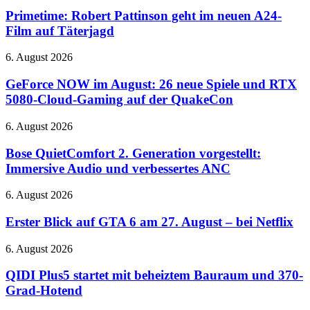
Robert
unbegrenzte
Pattinson
Primetime: Robert Pattinson geht im neuen A24-
Text-
geht
Film auf Täterjagd
Chats
im
neuen
GeForce
6. August 2026
A24-
NOW
Film
im
GeForce NOW im August: 26 neue Spiele und RTX
auf
August:
5080-Cloud-Gaming auf der QuakeCon
Täterjagd
26
neue
Bose
6. August 2026
Spiele
QuietComfort
und
2.
Bose QuietComfort 2. Generation vorgestellt:
RTX
Generation
Immersive Audio und verbessertes ANC
5080-
vorgestellt:
Cloud-
Immersive
Gaming
Erster
6. August 2026
Audio
auf
Blick
und
der
auf
Erster Blick auf GTA 6 am 27. August – bei Netflix
verbessertes
QuakeCon
GTA
ANC
6
QIDI
6. August 2026
am
Plus5
27.
startet
QIDI Plus5 startet mit beheiztem Bauraum und 370-
August
mit
Grad-Hotend
–
beheiztem
bei