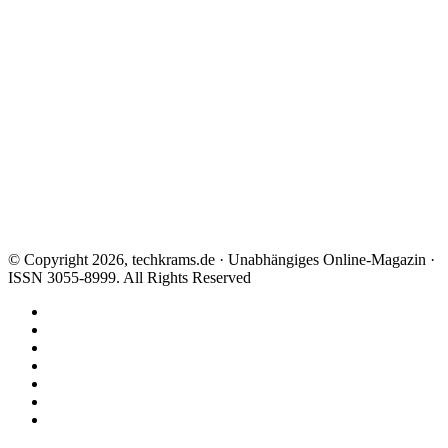
© Copyright 2026, techkrams.de · Unabhängiges Online-Magazin ·
ISSN 3055-8999. All Rights Reserved
Facebook
X
Instagram
Paypal
TikTok
RSS
Threads