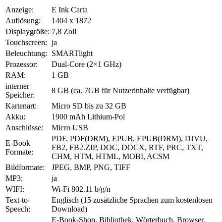
Anzeige:
E Ink Carta
Auflösung:
1404 x 1872
Displaygröße:
7,8 Zoll
Touchscreen:
ja
Beleuchtung:
SMARTlight
Prozessor:
Dual-Core (2×1 GHz)
RAM:
1 GB
interner
8 GB (ca. 7GB für Nutzerinhalte verfügbar)
Speicher:
Kartenart:
Micro SD bis zu 32 GB
Akku:
1900 mAh Lithium-Pol
Anschlüsse:
Micro USB
PDF, PDF(DRM), EPUB, EPUB(DRM), DJVU,
E-Book
FB2, FB2.ZIP, DOC, DOCX, RTF, PRC, TXT,
Formate:
CHM, HTM, HTML, MOBI, ACSM
Bildformate:
JPEG, BMP, PNG, TIFF
MP3:
ja
WIFI:
Wi-Fi 802.11 b/g/n
Text-to-
Englisch (15 zusätzliche Sprachen zum kostenlosen
Speech:
Download)
E-Book-Shop, Bibliothek, Wörterbuch, Browser,