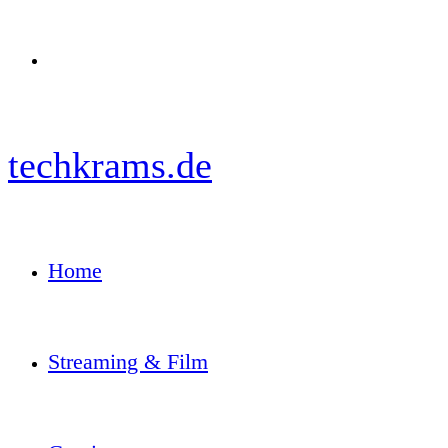
Menü
techkrams.de
Home
Streaming & Film