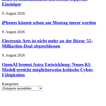
zum
Die
Einsteiger
neuen
besten
Thriller
Tipps
iPhones
9. August 2026
für
könnte
Einsteiger
schon
iPhones könnte schon am Montag teurer werden
am
Montag
Electronic
9. August 2026
teurer
Arts
werden
ist
Electronic Arts ist nicht mehr an der Börse: 55-
nicht
Milliarden-Deal abgeschlossen
mehr
an
OpenAI
9. August 2026
der
bremst
Börse:
Astra
OpenAI bremst Astra Entwicklung: Neues KI-
55-
Entwicklung:
Modell erreicht möglicherweise kritische Cyber-
Milliarden-
Neues
Deal
Fähigkeiten
KI-
abgeschlossen
Modell
Kategorien
erreicht
Kategorien
möglicherweise
kritische
Cyber-
Fähigkeiten