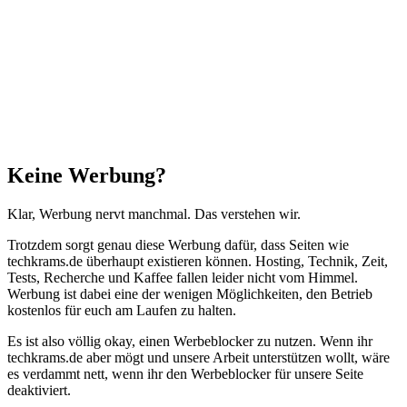
Facebook
X
WhatsApp
Telegram
Schaltfläche
"Zurück
zum
Anfang"
Schließen
Keine Werbung?
Klar, Werbung nervt manchmal. Das verstehen wir.
Trotzdem sorgt genau diese Werbung dafür, dass Seiten wie
techkrams.de überhaupt existieren können. Hosting, Technik, Zeit,
Tests, Recherche und Kaffee fallen leider nicht vom Himmel.
Werbung ist dabei eine der wenigen Möglichkeiten, den Betrieb
kostenlos für euch am Laufen zu halten.
Es ist also völlig okay, einen Werbeblocker zu nutzen. Wenn ihr
techkrams.de aber mögt und unsere Arbeit unterstützen wollt, wäre
es verdammt nett, wenn ihr den Werbeblocker für unsere Seite
deaktiviert.