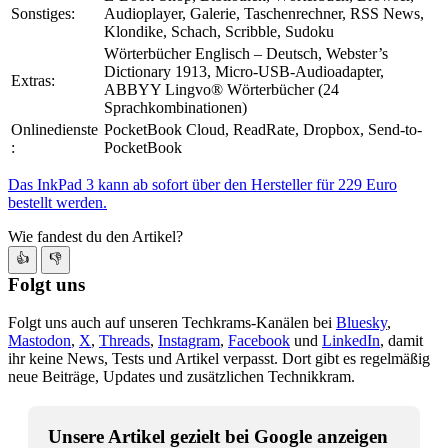
Sonstiges:
Audioplayer, Galerie, Taschenrechner, RSS News,
Klondike, Schach, Scribble, Sudoku
Wörterbücher Englisch – Deutsch, Webster’s
Dictionary 1913, Micro-USB-Audioadapter,
Extras:
ABBYY Lingvo® Wörterbücher (24
Sprachkombinationen)
Onlinedienste
PocketBook Cloud, ReadRate, Dropbox, Send-to-
:
PocketBook
Das InkPad 3 kann ab sofort über den Hersteller für 229 Euro
bestellt werden.
Wie fandest du den Artikel?
👍
👎
Folgt uns
Folgt uns auch auf unseren Techkrams-Kanälen bei
Bluesky
,
Mastodon
,
X
,
Threads
,
Instagram
,
Facebook
und
LinkedIn
, damit
ihr keine News, Tests und Artikel verpasst. Dort gibt es regelmäßig
neue Beiträge, Updates und zusätzlichen Technikkram.
Unsere Artikel gezielt bei Google anzeigen