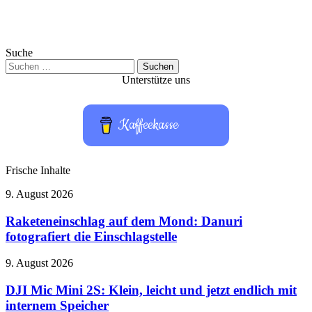
Suche
Suchen
nach:
Unterstütze uns
Kaffeekasse
Frische Inhalte
Raketeneinschlag
9. August 2026
auf
dem
Raketeneinschlag auf dem Mond: Danuri
Mond:
fotografiert die Einschlagstelle
Danuri
fotografiert
DJI
9. August 2026
die
Mic
Einschlagstelle
Mini
DJI Mic Mini 2S: Klein, leicht und jetzt endlich mit
2S:
internem Speicher