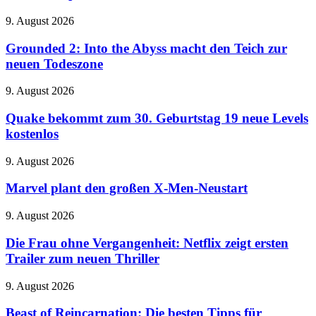
Klein,
leicht
Grounded
9. August 2026
und
2:
jetzt
Into
Grounded 2: Into the Abyss macht den Teich zur
endlich
the
neuen Todeszone
mit
Abyss
internem
macht
Speicher
Quake
9. August 2026
den
bekommt
Teich
zum
Quake bekommt zum 30. Geburtstag 19 neue Levels
zur
30.
kostenlos
neuen
Geburtstag
Todeszone
19
Marvel
9. August 2026
neue
plant
Levels
den
Marvel plant den großen X-Men-Neustart
kostenlos
großen
X-
Die
9. August 2026
Men-
Frau
Neustart
ohne
Die Frau ohne Vergangenheit: Netflix zeigt ersten
Vergangenheit:
Trailer zum neuen Thriller
Netflix
zeigt
Beast
9. August 2026
ersten
of
Trailer
Reincarnation:
Beast of Reincarnation: Die besten Tipps für