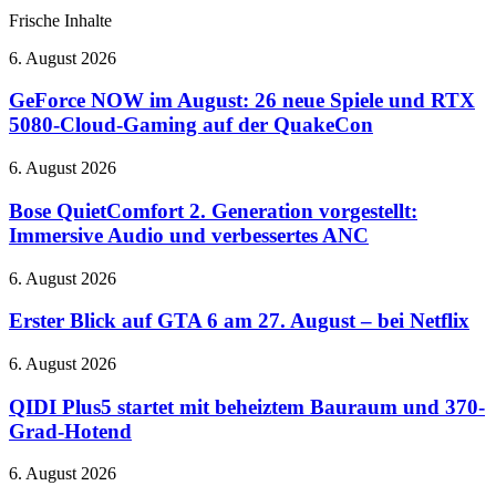
Frische Inhalte
GeForce
6. August 2026
NOW
im
GeForce NOW im August: 26 neue Spiele und RTX
August:
5080-Cloud-Gaming auf der QuakeCon
26
neue
Bose
6. August 2026
Spiele
QuietComfort
und
2.
Bose QuietComfort 2. Generation vorgestellt:
RTX
Generation
Immersive Audio und verbessertes ANC
5080-
vorgestellt:
Cloud-
Immersive
Gaming
Erster
6. August 2026
Audio
auf
Blick
und
der
auf
Erster Blick auf GTA 6 am 27. August – bei Netflix
verbessertes
QuakeCon
GTA
ANC
6
QIDI
6. August 2026
am
Plus5
27.
startet
QIDI Plus5 startet mit beheiztem Bauraum und 370-
August
mit
Grad-Hotend
–
beheiztem
bei
Bauraum
STABILO
6. August 2026
Netflix
und
LUNIS