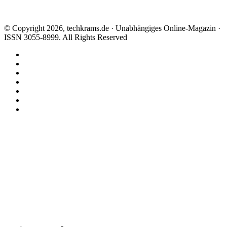
© Copyright 2026, techkrams.de · Unabhängiges Online-Magazin ·
ISSN 3055-8999. All Rights Reserved
Facebook
X
Instagram
Paypal
TikTok
RSS
Threads
Facebook
X
WhatsApp
Telegram
Schaltfläche
"Zurück
zum
Anfang"