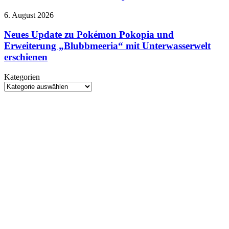
Line-
Up
Neues
6. August 2026
2026:
Update
Control
zu
Neues Update zu Pokémon Pokopia und
Resonant
Pokémon
Erweiterung „Blubbmeeria“ mit Unterwasserwelt
erstmals
Pokopia
spielbar
erschienen
und
Erweiterung
Kategorien
„Blubbmeeria“
Kategorien
mit
Unterwasserwelt
erschienen