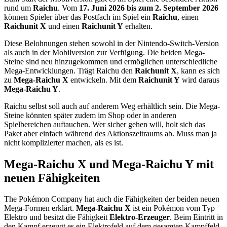
rund um
Raichu
. Vom
17. Juni 2026 bis zum 2. September 2026
können Spieler über das Postfach im Spiel ein
Raichu
, einen
Raichunit X
und einen
Raichunit Y
erhalten.
Diese Belohnungen stehen sowohl in der Nintendo-Switch-Version
als auch in der Mobilversion zur Verfügung. Die beiden Mega-
Steine sind neu hinzugekommen und ermöglichen unterschiedliche
Mega-Entwicklungen. Trägt Raichu den
Raichunit X
, kann es sich
zu
Mega-Raichu X
entwickeln. Mit dem
Raichunit Y
wird daraus
Mega-Raichu Y
.
Raichu selbst soll auch auf anderem Weg erhältlich sein. Die Mega-
Steine könnten später zudem im Shop oder in anderen
Spielbereichen auftauchen. Wer sicher gehen will, holt sich das
Paket aber einfach während des Aktionszeitraums ab. Muss man ja
nicht komplizierter machen, als es ist.
Mega-Raichu X und Mega-Raichu Y mit
neuen Fähigkeiten
The Pokémon Company hat auch die Fähigkeiten der beiden neuen
Mega-Formen erklärt.
Mega-Raichu X
ist ein Pokémon vom Typ
Elektro und besitzt die Fähigkeit
Elektro-Erzeuger
. Beim Eintritt in
den Kampf erzeugt es ein Elektrofeld auf dem gesamten Kampffeld.