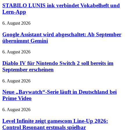
370-
ink
STABILO LUNIS ink verbindet Vokabelheft und
Grad-
verbindet
Lern-App
Hotend
Vokabelheft
und
Google
6. August 2026
Lern-
Assistant
App
wird
Google Assistant wird abgeschaltet: Ab September
abgeschaltet:
übernimmt Gemini
Ab
September
Diablo
6. August 2026
übernimmt
IV
Gemini
für
Diablo IV für Nintendo Switch 2 soll bereits im
Nintendo
September erscheinen
Switch
2
Neue
6. August 2026
soll
„Baywatch“-
bereits
Serie
Neue „Baywatch“-Serie läuft in Deutschland bei
im
läuft
Prime Video
September
in
erscheinen
Deutschland
Level
6. August 2026
bei
Infinite
Prime
zeigt
Level Infinite zeigt gamescom Line-Up 2026:
Video
gamescom
Control Resonant erstmals spielbar