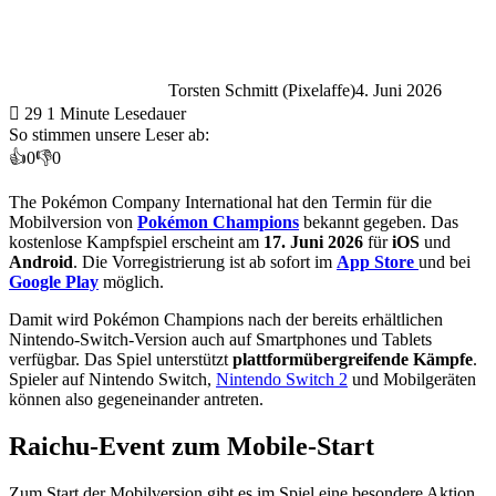
Torsten Schmitt (Pixelaffe)
4. Juni 2026
29
1 Minute Lesedauer
So stimmen unsere Leser ab:
👍
0
👎
0
The Pokémon Company International hat den Termin für die
Mobilversion von
Pokémon Champions
bekannt gegeben. Das
kostenlose Kampfspiel erscheint am
17. Juni 2026
für
iOS
und
Android
. Die Vorregistrierung ist ab sofort im
App Store
und bei
Google Play
möglich.
Damit wird Pokémon Champions nach der bereits erhältlichen
Nintendo-Switch-Version auch auf Smartphones und Tablets
verfügbar. Das Spiel unterstützt
plattformübergreifende Kämpfe
.
Spieler auf Nintendo Switch,
Nintendo Switch 2
und Mobilgeräten
können also gegeneinander antreten.
Raichu-Event zum Mobile-Start
Zum Start der Mobilversion gibt es im Spiel eine besondere Aktion