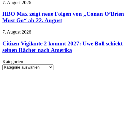
wie
HBO
7. August 2026
Kinofilm
ein
Max
Donut
zeigt
HBO Max zeigt neue Folgen von „Conan O’Brien
neue
Must Go“ ab 22. August
Folgen
von
Citizen
7. August 2026
„Conan
Vigilante
O’Brien
2
Citizen Vigilante 2 kommt 2027: Uwe Boll schickt
Must
kommt
seinen Rächer nach Amerika
Go“
2027:
ab
Uwe
22.
Kategorien
Boll
August
Kategorien
schickt
seinen
Rächer
nach
Amerika