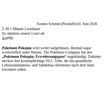
Torsten Schmitt (Pixelaffe)
10. Juni 2026
49
1 Minute Lesedauer
So stimmen unsere Leser ab:
👍
0
👎
0
Pokémon Pokopia
wird weiter aufgeblasen, diesmal sogar
wortwörtlich unter Wasser. The Pokémon Company hat den
„Pokémon Pokopia: Erweiterungspass“
angekündigt. Dahinter
stecken drei kostenpflichtige DLC-Teile, die das gemütliche
Lebenssimulations- und Städtebau-Abenteuer nach dem Start
erweitern sollen.