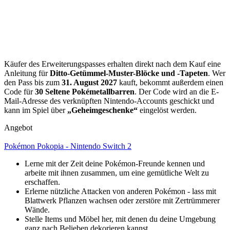
Käufer des Erweiterungspasses erhalten direkt nach dem Kauf eine
Anleitung für
Ditto-Getümmel-Muster-Blöcke und -Tapeten
. Wer
den Pass bis zum
31. August 2027
kauft, bekommt außerdem einen
Code für
30 Seltene Pokémetallbarren
. Der Code wird an die E-
Mail-Adresse des verknüpften Nintendo-Accounts geschickt und
kann im Spiel über
„Geheimgeschenke“
eingelöst werden.
Angebot
Pokémon Pokopia - Nintendo Switch 2
Lerne mit der Zeit deine Pokémon-Freunde kennen und
arbeite mit ihnen zusammen, um eine gemütliche Welt zu
erschaffen.
Erlerne nützliche Attacken von anderen Pokémon - lass mit
Blattwerk Pflanzen wachsen oder zerstöre mit Zertrümmerer
Wände.
Stelle Items und Möbel her, mit denen du deine Umgebung
ganz nach Belieben dekorieren kannst.