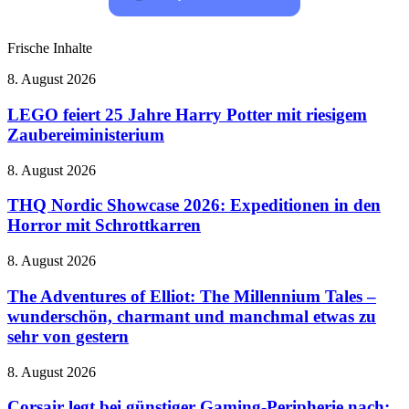
Frische Inhalte
LEGO
8. August 2026
feiert
25
LEGO feiert 25 Jahre Harry Potter mit riesigem
Jahre
Zaubereiministerium
Harry
Potter
THQ
8. August 2026
mit
Nordic
riesigem
Showcase
THQ Nordic Showcase 2026: Expeditionen in den
Zaubereiministerium
2026:
Horror mit Schrottkarren
Expeditionen
in
The
8. August 2026
den
Adventures
Horror
of
The Adventures of Elliot: The Millennium Tales –
mit
Elliot:
wunderschön, charmant und manchmal etwas zu
Schrottkarren
The
sehr von gestern
Millennium
Tales
Corsair
8. August 2026
–
legt
wunderschön,
bei
Corsair legt bei günstiger Gaming-Peripherie nach:
charmant