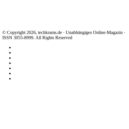
© Copyright 2026, techkrams.de · Unabhängiges Online-Magazin ·
ISSN 3055-8999. All Rights Reserved
Facebook
X
Instagram
Paypal
TikTok
RSS
Threads
Facebook
X
WhatsApp
Telegram
Schaltfläche
"Zurück
zum
Anfang"