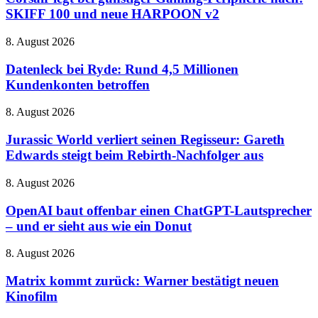
günstiger
und
SKIFF 100 und neue HARPOON v2
Gaming-
manchmal
Peripherie
etwas
Datenleck
8. August 2026
nach:
zu
bei
SKIFF
sehr
Ryde:
Datenleck bei Ryde: Rund 4,5 Millionen
100
von
Rund
Kundenkonten betroffen
und
gestern
4,5
neue
Millionen
HARPOON
Jurassic
8. August 2026
Kundenkonten
v2
World
betroffen
verliert
Jurassic World verliert seinen Regisseur: Gareth
seinen
Edwards steigt beim Rebirth-Nachfolger aus
Regisseur:
Gareth
OpenAI
8. August 2026
Edwards
baut
steigt
offenbar
OpenAI baut offenbar einen ChatGPT-Lautsprecher
beim
einen
– und er sieht aus wie ein Donut
Rebirth-
ChatGPT-
Nachfolger
Lautsprecher
aus
Matrix
8. August 2026
–
kommt
und
zurück:
Matrix kommt zurück: Warner bestätigt neuen
er
Warner
Kinofilm
sieht
bestätigt
aus
neuen