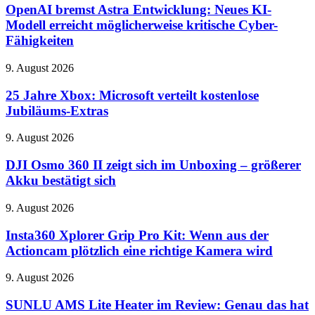
Börse:
Astra
OpenAI bremst Astra Entwicklung: Neues KI-
55-
Entwicklung:
Modell erreicht möglicherweise kritische Cyber-
Milliarden-
Neues
Deal
Fähigkeiten
KI-
abgeschlossen
Modell
25
9. August 2026
erreicht
Jahre
möglicherweise
Xbox:
25 Jahre Xbox: Microsoft verteilt kostenlose
kritische
Microsoft
Cyber-
Jubiläums-Extras
verteilt
Fähigkeiten
kostenlose
DJI
9. August 2026
Jubiläums-
Osmo
Extras
360
DJI Osmo 360 II zeigt sich im Unboxing – größerer
II
Akku bestätigt sich
zeigt
sich
Insta360
9. August 2026
im
Xplorer
Unboxing
Grip
Insta360 Xplorer Grip Pro Kit: Wenn aus der
–
Pro
Actioncam plötzlich eine richtige Kamera wird
größerer
Kit:
Akku
Wenn
bestätigt
SUNLU
9. August 2026
aus
sich
AMS
der
Lite
SUNLU AMS Lite Heater im Review: Genau das hat
Actioncam
Heater