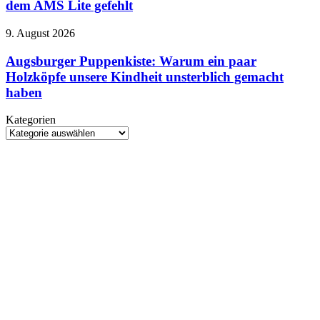
dem AMS Lite gefehlt
plötzlich
im
eine
Review:
richtige
Augsburger
9. August 2026
Genau
Kamera
Puppenkiste:
das
wird
Warum
Augsburger Puppenkiste: Warum ein paar
hat
ein
Holzköpfe unsere Kindheit unsterblich gemacht
dem
paar
AMS
haben
Holzköpfe
Lite
unsere
gefehlt
Kategorien
Kindheit
Kategorien
unsterblich
gemacht
haben