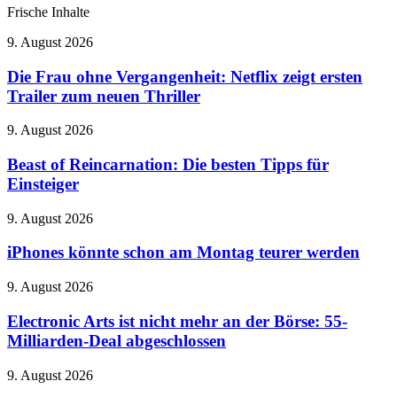
Frische Inhalte
Die
9. August 2026
Frau
ohne
Die Frau ohne Vergangenheit: Netflix zeigt ersten
Vergangenheit:
Trailer zum neuen Thriller
Netflix
zeigt
Beast
9. August 2026
ersten
of
Trailer
Reincarnation:
Beast of Reincarnation: Die besten Tipps für
zum
Die
Einsteiger
neuen
besten
Thriller
Tipps
iPhones
9. August 2026
für
könnte
Einsteiger
schon
iPhones könnte schon am Montag teurer werden
am
Montag
Electronic
9. August 2026
teurer
Arts
werden
ist
Electronic Arts ist nicht mehr an der Börse: 55-
nicht
Milliarden-Deal abgeschlossen
mehr
an
OpenAI
9. August 2026
der
bremst