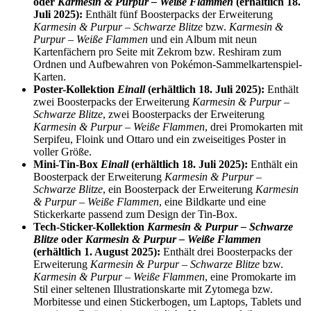
oder
Karmesin & Purpur – Weiße Flammen
(erhältlich 18.
Juli 2025):
Enthält fünf Boosterpacks der Erweiterung
Karmesin & Purpur – Schwarze Blitze
bzw.
Karmesin &
Purpur – Weiße Flammen
und ein Album mit neun
Kartenfächern pro Seite mit Zekrom bzw. Reshiram zum
Ordnen und Aufbewahren von Pokémon-Sammelkartenspiel-
Karten.
Poster-Kollektion
Einall
(erhältlich 18. Juli 2025):
Enthält
zwei Boosterpacks der Erweiterung
Karmesin & Purpur –
Schwarze Blitze
, zwei Boosterpacks der Erweiterung
Karmesin & Purpur – Weiße Flammen
, drei Promokarten mit
Serpifeu, Floink und Ottaro und ein zweiseitiges Poster in
voller Größe.
Mini-Tin-Box
Einall
(erhältlich 18. Juli 2025):
Enthält ein
Boosterpack der Erweiterung
Karmesin & Purpur –
Schwarze Blitze
, ein Boosterpack der Erweiterung
Karmesin
& Purpur – Weiße Flammen
, eine Bildkarte und eine
Stickerkarte passend zum Design der Tin-Box.
Tech-Sticker-Kollektion
Karmesin & Purpur – Schwarze
Blitze
oder
Karmesin & Purpur – Weiße Flammen
(erhältlich 1. August 2025):
Enthält drei Boosterpacks der
Erweiterung
Karmesin & Purpur – Schwarze Blitze
bzw.
Karmesin & Purpur – Weiße Flammen
, eine Promokarte im
Stil einer seltenen Illustrationskarte mit Zytomega bzw.
Morbitesse und einen Stickerbogen, um Laptops, Tablets und