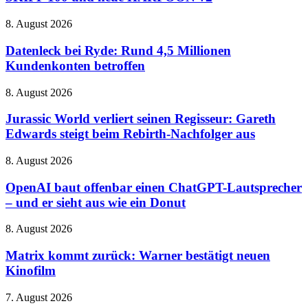
Gaming-
manchmal
Peripherie
etwas
Datenleck
8. August 2026
nach:
zu
bei
SKIFF
sehr
Ryde:
Datenleck bei Ryde: Rund 4,5 Millionen
100
von
Rund
Kundenkonten betroffen
und
gestern
4,5
neue
Millionen
HARPOON
Jurassic
8. August 2026
Kundenkonten
v2
World
betroffen
verliert
Jurassic World verliert seinen Regisseur: Gareth
seinen
Edwards steigt beim Rebirth-Nachfolger aus
Regisseur:
Gareth
OpenAI
8. August 2026
Edwards
baut
steigt
offenbar
OpenAI baut offenbar einen ChatGPT-Lautsprecher
beim
einen
– und er sieht aus wie ein Donut
Rebirth-
ChatGPT-
Nachfolger
Lautsprecher
aus
Matrix
8. August 2026
–
kommt
und
zurück:
Matrix kommt zurück: Warner bestätigt neuen
er
Warner
Kinofilm
sieht
bestätigt
aus
neuen
wie
HBO
7. August 2026
Kinofilm