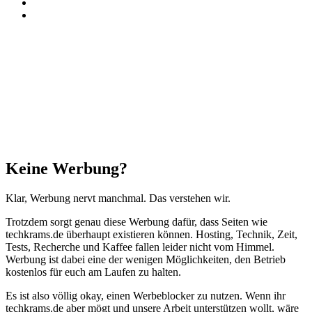
RSS
Threads
Facebook
X
WhatsApp
Telegram
Schaltfläche
"Zurück
zum
Anfang"
Schließen
Keine Werbung?
Klar, Werbung nervt manchmal. Das verstehen wir.
Trotzdem sorgt genau diese Werbung dafür, dass Seiten wie
techkrams.de überhaupt existieren können. Hosting, Technik, Zeit,
Tests, Recherche und Kaffee fallen leider nicht vom Himmel.
Werbung ist dabei eine der wenigen Möglichkeiten, den Betrieb
kostenlos für euch am Laufen zu halten.
Es ist also völlig okay, einen Werbeblocker zu nutzen. Wenn ihr
techkrams.de aber mögt und unsere Arbeit unterstützen wollt, wäre