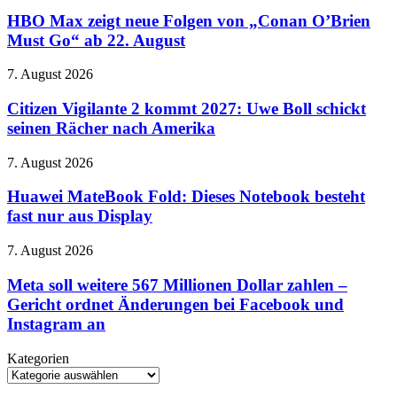
ein
Max
Donut
zeigt
HBO Max zeigt neue Folgen von „Conan O’Brien
neue
Must Go“ ab 22. August
Folgen
von
Citizen
7. August 2026
„Conan
Vigilante
O’Brien
2
Citizen Vigilante 2 kommt 2027: Uwe Boll schickt
Must
kommt
seinen Rächer nach Amerika
Go“
2027:
ab
Uwe
22.
Huawei
7. August 2026
Boll
August
MateBook
schickt
Fold:
Huawei MateBook Fold: Dieses Notebook besteht
seinen
Dieses
fast nur aus Display
Rächer
Notebook
nach
besteht
Amerika
Meta
7. August 2026
fast
soll
nur
weitere
Meta soll weitere 567 Millionen Dollar zahlen –
aus
567
Gericht ordnet Änderungen bei Facebook und
Display
Millionen
Instagram an
Dollar
zahlen
Kategorien
–
Kategorien
Gericht
ordnet