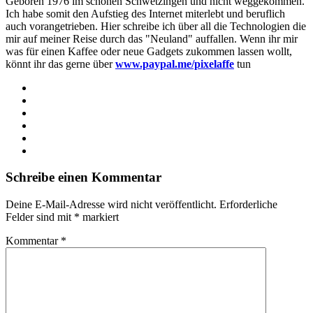
Geboren 1976 im schönen Schwetzingen und nicht weggekommen.
Ich habe somit den Aufstieg des Internet miterlebt und beruflich
auch vorangetrieben. Hier schreibe ich über all die Technologien die
mir auf meiner Reise durch das "Neuland" auffallen. Wenn ihr mir
was für einen Kaffee oder neue Gadgets zukommen lassen wollt,
könnt ihr das gerne über
www.paypal.me/pixelaffe
tun
Webseite
Facebook
X
LinkedIn
YouTube
Instagram
Schreibe einen Kommentar
Deine E-Mail-Adresse wird nicht veröffentlicht.
Erforderliche
Felder sind mit
*
markiert
Kommentar
*