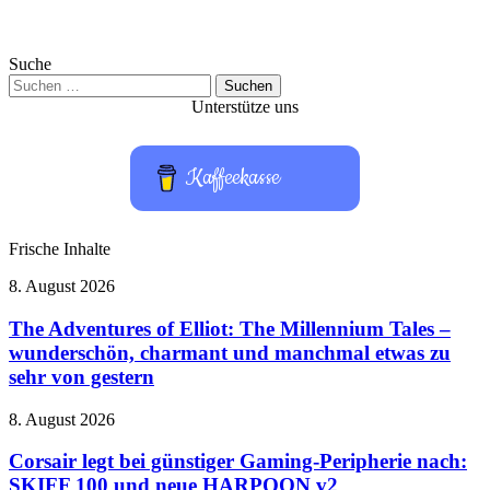
Suche
Suchen
nach:
Unterstütze uns
Kaffeekasse
Frische Inhalte
The
8. August 2026
Adventures
of
The Adventures of Elliot: The Millennium Tales –
Elliot:
wunderschön, charmant und manchmal etwas zu
The
sehr von gestern
Millennium
Tales
Corsair
8. August 2026
–
legt
wunderschön,
bei
Corsair legt bei günstiger Gaming-Peripherie nach:
charmant
günstiger
und
SKIFF 100 und neue HARPOON v2