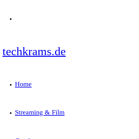
Menü
techkrams.de
Home
Streaming & Film