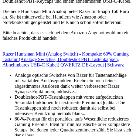
Doubleshot-PBT-Keycaps und einem abnehmbaren USB-C-Kabel.
Die neue Huntsman Mini Analog bietet Razer für knapp 160 Euro
an. Sie ist mittlerweile bei Händlern wie Amazon oder
Notebooksbilliger gelistet und teils auch schon sofort lieferbar.
Bitte beachtet, dass es sich bei dem Amazon Angebot wohl um ein
falsches Produktbild handelt
Razer Huntsman Mini (Analog Switch) - Kompakte 60% Gaming
Tastatur (Analoge Switches, Doubleshot PBT-Tastenkappen,
Abnehmbares USB-C Kabel) QWERTZ DE-Layout | Schwarz
Analoge optische Switches von Razer für Tastenanschläge
mit variablen Auslösepunkten: Erlebe ein noch feiner
abgestimmtes Auslösen dank weiter verbesserter Razer
Synapse-Funktionen, inklusive...
Doubleshot-PBT-Tastenkappen mit vorne aufgedruckten
Sekundärfunktionen für texturierte Premium-Qualität: Die
Tastenkappen sind noch robuster, damit sie selbst bei
intensiver Benutzung niemals blank...
60-%-Format für ein portables, aufs Wesentliche reduziertes
Gaming-Erlebnis: Ideal für minimalistische oder kompaktere
Setups, bei denen jeder Quadratzentimeter zählt Sie lässt sich
dank ihrer...