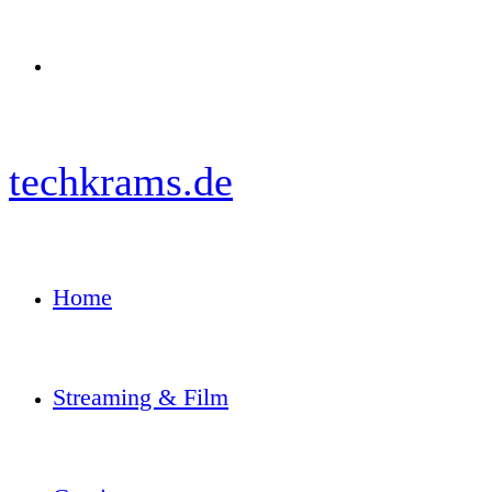
Menü
techkrams.de
Home
Streaming & Film