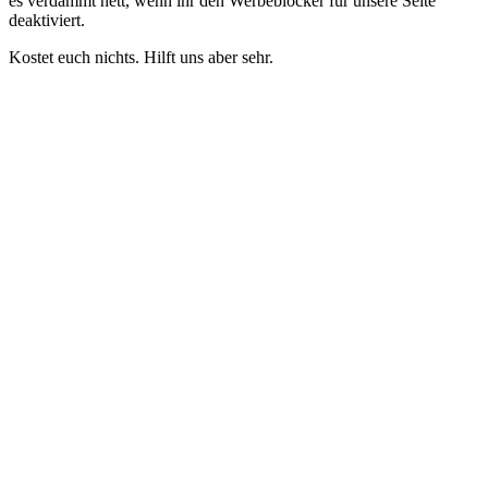
es verdammt nett, wenn ihr den Werbeblocker für unsere Seite
deaktiviert.
Kostet euch nichts. Hilft uns aber sehr.