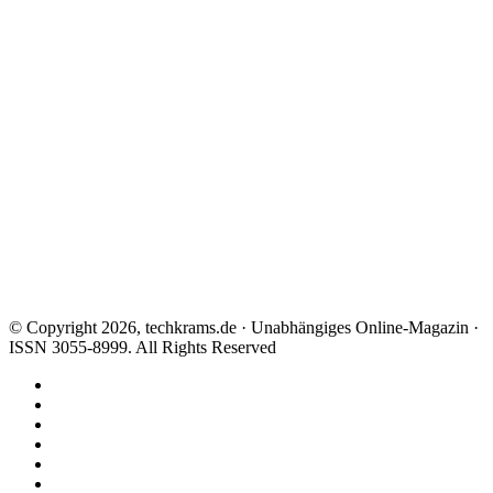
© Copyright 2026, techkrams.de · Unabhängiges Online-Magazin ·
ISSN 3055-8999. All Rights Reserved
Facebook
X
Instagram
Paypal
TikTok
RSS