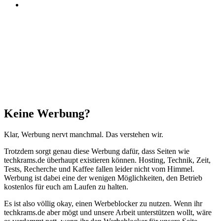
Threads
Facebook
X
WhatsApp
Telegram
Schaltfläche
"Zurück
zum
Anfang"
Schließen
Keine Werbung?
Klar, Werbung nervt manchmal. Das verstehen wir.
Trotzdem sorgt genau diese Werbung dafür, dass Seiten wie
techkrams.de überhaupt existieren können. Hosting, Technik, Zeit,
Tests, Recherche und Kaffee fallen leider nicht vom Himmel.
Werbung ist dabei eine der wenigen Möglichkeiten, den Betrieb
kostenlos für euch am Laufen zu halten.
Es ist also völlig okay, einen Werbeblocker zu nutzen. Wenn ihr
techkrams.de aber mögt und unsere Arbeit unterstützen wollt, wäre