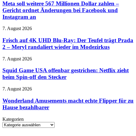
weitere
Meta soll weitere 567 Millionen Dollar zahlen –
aus
567
Gericht ordnet Änderungen bei Facebook und
Display
Millionen
Instagram an
Dollar
zahlen
Frisch
7. August 2026
–
auf
Gericht
4K
Frisch auf 4K UHD Blu-Ray: Der Teufel trägt Prada
ordnet
UHD
Änderungen
2 – Meryl randaliert wieder im Modezirkus
Blu-
bei
Ray:
Facebook
Squid
7. August 2026
Der
und
Game
Teufel
Instagram
USA
Squid Game USA offenbar gestrichen: Netflix zieht
trägt
an
offenbar
beim Spin-off den Stecker
Prada
gestrichen:
2
Netflix
–
Wonderland
7. August 2026
zieht
Meryl
Amusements
beim
randaliert
macht
Wonderland Amusements macht echte Flipper für zu
Spin-
wieder
echte
Hause bezahlbarer
off
im
Flipper
den
Modezirkus
für
Stecker
Kategorien
zu
Kategorien
Hause
bezahlbarer