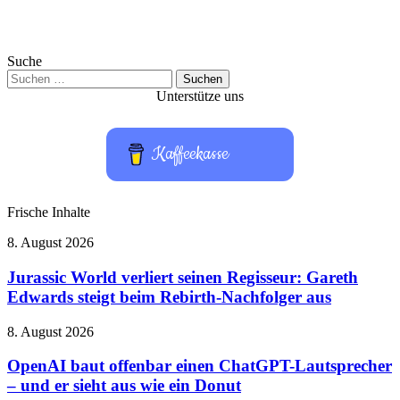
Suche
Suchen
nach:
Unterstütze uns
Kaffeekasse
Frische Inhalte
Jurassic
8. August 2026
World
verliert
Jurassic World verliert seinen Regisseur: Gareth
seinen
Edwards steigt beim Rebirth-Nachfolger aus
Regisseur:
Gareth
OpenAI
8. August 2026
Edwards
baut
steigt
offenbar
OpenAI baut offenbar einen ChatGPT-Lautsprecher
beim
einen
– und er sieht aus wie ein Donut
Rebirth-
ChatGPT-