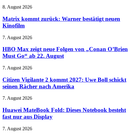
Nachfolger
Lautsprecher
aus
Matrix
8. August 2026
–
kommt
und
zurück:
Matrix kommt zurück: Warner bestätigt neuen
er
Warner
Kinofilm
sieht
bestätigt
aus
neuen
wie
HBO
7. August 2026
Kinofilm
ein
Max
Donut
zeigt
HBO Max zeigt neue Folgen von „Conan O’Brien
neue
Must Go“ ab 22. August
Folgen
von
Citizen
7. August 2026
„Conan
Vigilante
O’Brien
2
Citizen Vigilante 2 kommt 2027: Uwe Boll schickt
Must
kommt
seinen Rächer nach Amerika
Go“
2027:
ab
Uwe
22.
Huawei
7. August 2026
Boll
August
MateBook
schickt
Fold:
Huawei MateBook Fold: Dieses Notebook besteht
seinen
Dieses
fast nur aus Display
Rächer
Notebook
nach
besteht
Amerika
Meta
7. August 2026
fast
soll
nur