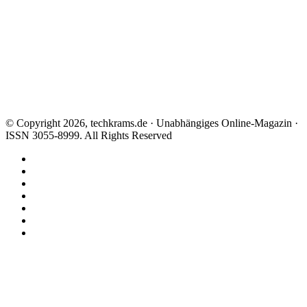
© Copyright 2026, techkrams.de · Unabhängiges Online-Magazin ·
ISSN 3055-8999. All Rights Reserved
Facebook
X
Instagram
Paypal
TikTok
RSS
Threads
Facebook
X
WhatsApp
Telegram
Schaltfläche
"Zurück
zum
Anfang"