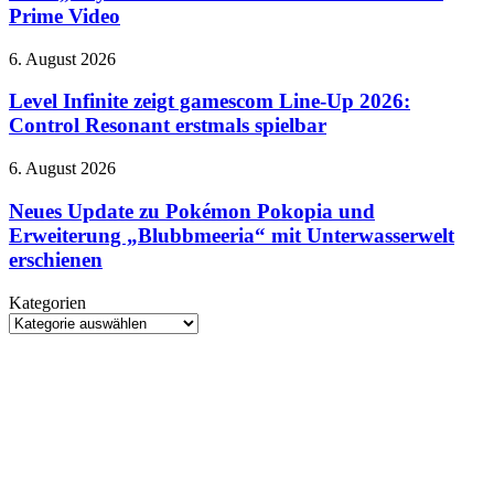
läuft
Prime Video
September
in
erscheinen
Deutschland
Level
6. August 2026
bei
Infinite
Prime
zeigt
Level Infinite zeigt gamescom Line-Up 2026:
Video
gamescom
Control Resonant erstmals spielbar
Line-
Up
Neues
6. August 2026
2026:
Update
Control
zu
Neues Update zu Pokémon Pokopia und
Resonant
Pokémon
Erweiterung „Blubbmeeria“ mit Unterwasserwelt
erstmals
Pokopia
spielbar
erschienen
und
Erweiterung
Kategorien
„Blubbmeeria“
Kategorien
mit
Unterwasserwelt
erschienen