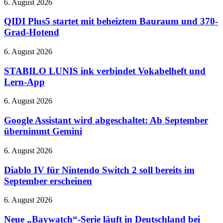
QIDI
6. August 2026
am
Plus5
27.
startet
QIDI Plus5 startet mit beheiztem Bauraum und 370-
August
mit
Grad-Hotend
–
beheiztem
bei
Bauraum
STABILO
6. August 2026
Netflix
und
LUNIS
370-
ink
STABILO LUNIS ink verbindet Vokabelheft und
Grad-
verbindet
Lern-App
Hotend
Vokabelheft
und
Google
6. August 2026
Lern-
Assistant
App
wird
Google Assistant wird abgeschaltet: Ab September
abgeschaltet:
übernimmt Gemini
Ab
September
Diablo
6. August 2026
übernimmt
IV
Gemini
für
Diablo IV für Nintendo Switch 2 soll bereits im
Nintendo
September erscheinen
Switch
2
Neue
6. August 2026
soll
„Baywatch“-
bereits
Serie
Neue „Baywatch“-Serie läuft in Deutschland bei
im