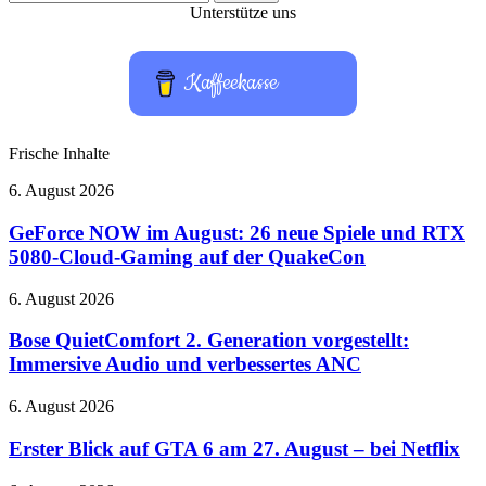
nach:
Unterstütze uns
Kaffeekasse
Frische Inhalte
GeForce
6. August 2026
NOW
im
GeForce NOW im August: 26 neue Spiele und RTX
August:
5080-Cloud-Gaming auf der QuakeCon
26
neue
Bose
6. August 2026
Spiele
QuietComfort
und
2.
Bose QuietComfort 2. Generation vorgestellt:
RTX
Generation
Immersive Audio und verbessertes ANC
5080-
vorgestellt:
Cloud-
Immersive
Gaming
Erster
6. August 2026
Audio
auf
Blick
und
der
auf
Erster Blick auf GTA 6 am 27. August – bei Netflix
verbessertes
QuakeCon
GTA
ANC
6