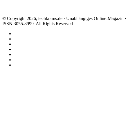
© Copyright 2026, techkrams.de · Unabhängiges Online-Magazin ·
ISSN 3055-8999. All Rights Reserved
Facebook
X
Instagram
Paypal
TikTok
RSS
Threads
Facebook
X
WhatsApp
Telegram
Schaltfläche
"Zurück
zum
Anfang"