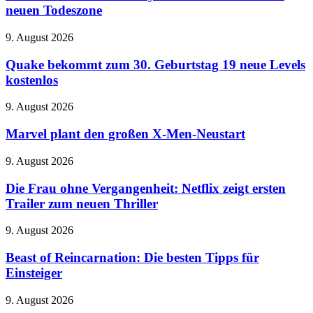
the
neuen Todeszone
mit
Abyss
internem
macht
Speicher
Quake
9. August 2026
den
bekommt
Teich
zum
Quake bekommt zum 30. Geburtstag 19 neue Levels
zur
30.
kostenlos
neuen
Geburtstag
Todeszone
19
Marvel
9. August 2026
neue
plant
Levels
den
Marvel plant den großen X-Men-Neustart
kostenlos
großen
X-
Die
9. August 2026
Men-
Frau
Neustart
ohne
Die Frau ohne Vergangenheit: Netflix zeigt ersten
Vergangenheit:
Trailer zum neuen Thriller
Netflix
zeigt
Beast
9. August 2026
ersten
of
Trailer
Reincarnation:
Beast of Reincarnation: Die besten Tipps für
zum
Die
Einsteiger
neuen
besten
Thriller
Tipps
iPhones
9. August 2026
für
könnte