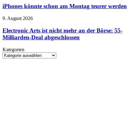
Einsteiger
schon
iPhones könnte schon am Montag teurer werden
am
Montag
Electronic
9. August 2026
teurer
Arts
werden
ist
Electronic Arts ist nicht mehr an der Börse: 55-
nicht
Milliarden-Deal abgeschlossen
mehr
an
Kategorien
der
Kategorien
Börse:
55-
Milliarden-
Deal
abgeschlossen