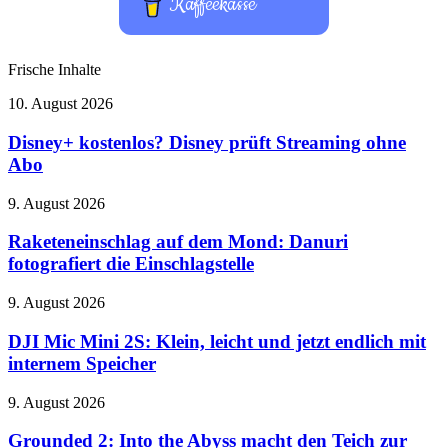
Kaffeekasse
Frische Inhalte
Disney+
10. August 2026
kostenlos?
Disney
Disney+ kostenlos? Disney prüft Streaming ohne
prüft
Abo
Streaming
ohne
Raketeneinschlag
9. August 2026
Abo
auf
dem
Raketeneinschlag auf dem Mond: Danuri
Mond:
fotografiert die Einschlagstelle
Danuri
fotografiert
DJI
9. August 2026
die
Mic
Einschlagstelle
Mini
DJI Mic Mini 2S: Klein, leicht und jetzt endlich mit
2S:
internem Speicher
Klein,
leicht
Grounded
9. August 2026
und
2:
jetzt
Into
Grounded 2: Into the Abyss macht den Teich zur
endlich