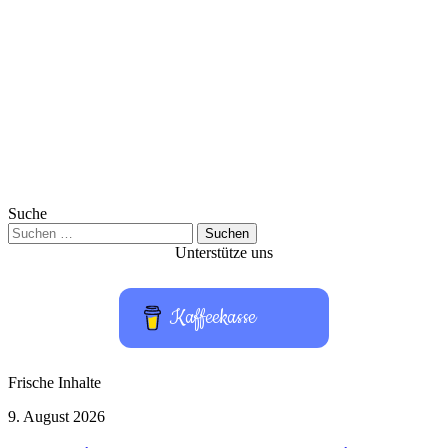
Suche
Suchen
nach:
Unterstütze uns
Kaffeekasse
Frische Inhalte
Raketeneinschlag
9. August 2026
auf