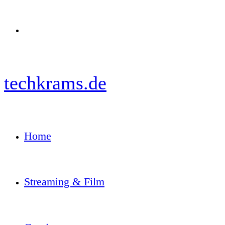
Menü
techkrams.de
Home
Streaming & Film