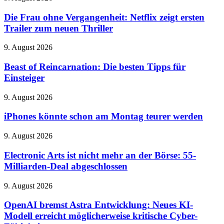
Men-
Frau
Neustart
ohne
Die Frau ohne Vergangenheit: Netflix zeigt ersten
Vergangenheit:
Trailer zum neuen Thriller
Netflix
zeigt
Beast
9. August 2026
ersten
of
Trailer
Reincarnation:
Beast of Reincarnation: Die besten Tipps für
zum
Die
Einsteiger
neuen
besten
Thriller
Tipps
iPhones
9. August 2026
für
könnte
Einsteiger
schon
iPhones könnte schon am Montag teurer werden
am
Montag
Electronic
9. August 2026
teurer
Arts
werden
ist
Electronic Arts ist nicht mehr an der Börse: 55-
nicht
Milliarden-Deal abgeschlossen
mehr
an
OpenAI
9. August 2026
der
bremst
Börse:
Astra
OpenAI bremst Astra Entwicklung: Neues KI-
55-
Entwicklung:
Modell erreicht möglicherweise kritische Cyber-
Milliarden-
Neues