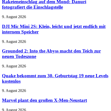
dem
Raketeneinschlag auf dem Mond: Danuri
Mond:
fotografiert die Einschlagstelle
Danuri
fotografiert
DJI
9. August 2026
die
Mic
Einschlagstelle
Mini
DJI Mic Mini 2S: Klein, leicht und jetzt endlich mit
2S:
internem Speicher
Klein,
leicht
Grounded
9. August 2026
und
2:
jetzt
Into
Grounded 2: Into the Abyss macht den Teich zur
endlich
the
neuen Todeszone
mit
Abyss
internem
macht
Speicher
Quake
9. August 2026
den
bekommt
Teich
zum
Quake bekommt zum 30. Geburtstag 19 neue Levels
zur
30.
kostenlos
neuen
Geburtstag
Todeszone
19
Marvel
9. August 2026
neue
plant
Levels
den
Marvel plant den großen X-Men-Neustart
kostenlos
großen
X-
Die
9. August 2026