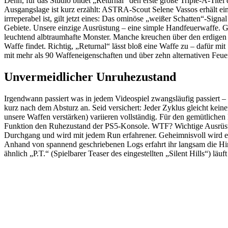
Denn, für das Studio bildet „Returnal“ den erste große Triple-A-Titel
Ausgangslage ist kurz erzählt: ASTRA-Scout Selene Vassos erhält ein
irrreperabel ist, gilt jetzt eines: Das ominöse „weißer Schatten“-Sign
Gebiete. Unsere einzige Ausrüstung – eine simple Handfeuerwaffe. G
leuchtend albtraumhafte Monster. Manche kreuchen über den erdigen
Waffe findet. Richtig, „Returnal“ lässt bloß eine Waffe zu – dafür 
mit mehr als 90 Waffeneigenschaften und über zehn alternativen Feu
Unvermeidlicher Unruhezustand
Irgendwann passiert was in jedem Videospiel zwangsläufig passiert – i
kurz nach dem Absturz an. Seid versichert: Jeder Zyklus gleicht kein
unsere Waffen verstärken) variieren vollständig. Für den gemütlichen
Funktion den Ruhezustand der PS5-Konsole. WTF? Wichtige Ausrüstun
Durchgang und wird mit jedem Run erfahrener. Geheimnisvoll wird es 
Anhand von spannend geschriebenen Logs erfahrt ihr langsam die Hinte
ähnlich „P.T.“ (Spielbarer Teaser des eingestellten „Silent Hills“) l