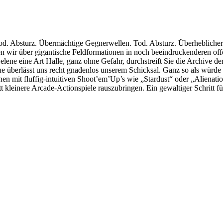
Tod. Absturz. Übermächtige Gegnerwellen. Tod. Absturz. Überheblich
nen wir über gigantische Feldformationen in noch beeindruckenderen off
Selene eine Art Halle, ganz ohne Gefahr, durchstreift Sie die Archive 
überlässt uns recht gnadenlos unserem Schicksal. Ganz so als würde ei
nnen mit fluffig-intuitiven Shoot’em’Up’s wie „Stardust“ oder „Aliena
t kleinere Arcade-Actionspiele rauszubringen. Ein gewaltiger Schritt für