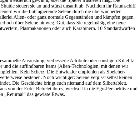
gar meisterlich gewinnt, aber die Spieler frustieren mag. Die
huttle steuert sie an und stürzt unsanft ab. Nachdem ihr Raumschiff
 steuern wir die flott agierende Selene durch die überwucherten
 allerlei Alien- oder ganz normale Gegenständen und kämpfen gegen
erhoch über Selene hinweg. Gut, dass Sie regelmäßig eine neue
ranatwerfern, Plasmakanonen oder auch Karabinern. 10 Standardwaffen
esammelte Ausrüstung, verbesserte Attribute oder sonstigen Killefitz
er und die auffindbaren Items (Alien-Technologien, mit denen wir
 empfehlen. Kein Scherz: Die Entwickler empfehlen als Speicher-
terweise bestehen. Noch wichtiger: Selene vergisst selbst keinen
ndet. Die Geschichte bringt euch niemand auf dem Silbertablett.
us von der Erde. Betretet ihr es, wechselt in die Ego-Perspektive und
sen „Returnal“ das gewisse Etwas.