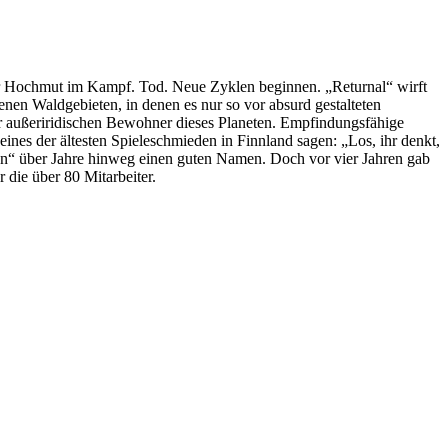
er Hochmut im Kampf. Tod. Neue Zyklen beginnen. „Returnal“ wirft
enen Waldgebieten, in denen es nur so vor absurd gestalteten
der außeriridischen Bewohner dieses Planeten. Empfindungsfähige
nes der ältesten Spieleschmieden in Finnland sagen: „Los, ihr denkt,
tion“ über Jahre hinweg einen guten Namen. Doch vor vier Jahren gab
 die über 80 Mitarbeiter.