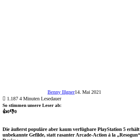
Benny Illgner
14. Mai 2021
1.187
4 Minuten Lesedauer
So stimmen unsere Leser ab:
👍
0
👎
0
Die äußerst populäre aber kaum verfügbare PlayStation 5 erhält
unbekannte Gefilde, statt rasanter Arcade-Action á la „Resogun“