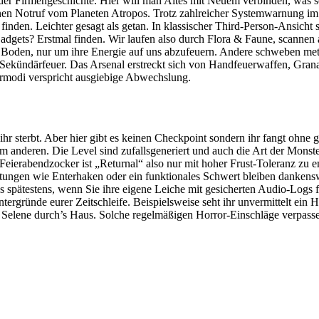
 der Firmengeschichte. Hier will man Altes mit Neuem verbinden, was so
en Notruf vom Planeten Atropos. Trotz zahlreicher Systemwarnung im S
al finden. Leichter gesagt als getan. In klassischer Third-Person-Ansicht
adgets? Erstmal finden. Wir laufen also durch Flora & Faune, scannen
 Boden, nur um ihre Energie auf uns abzufeuern. Andere schweben met
mit Sekündärfeuer. Das Arsenal erstreckt sich von Handfeuerwaffen, G
ermodi verspricht ausgiebige Abwechslung.
hr sterbt. Aber hier gibt es keinen Checkpoint sondern ihr fangt ohne g
em anderen. Die Level sind zufallsgeneriert und auch die Art der Monst
 Feierabendzocker ist „Returnal“ also nur mit hoher Frust-Toleranz zu
gen wie Enterhaken oder ein funktionales Schwert bleiben dankenswer
spätestens, wenn Sie ihre eigene Leiche mit gesicherten Audio-Logs fi
rgründe eurer Zeitschleife. Beispielsweise seht ihr unvermittelt ein Ha
äuft Selene durch’s Haus. Solche regelmäßigen Horror-Einschläge verpas