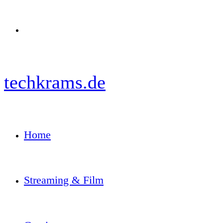
Menü
techkrams.de
Home
Streaming & Film