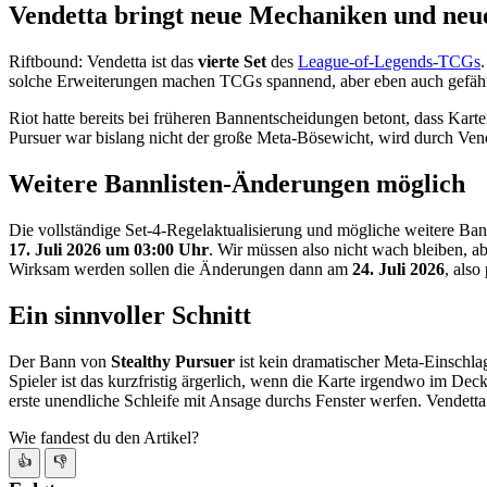
Vendetta bringt neue Mechaniken und neu
Riftbound: Vendetta ist das
vierte Set
des
League-of-Legends-TCGs
solche Erweiterungen machen TCGs spannend, aber eben auch gefährli
Riot hatte bereits bei früheren Bannentscheidungen betont, dass Kart
Pursuer war bislang nicht der große Meta-Bösewicht, wird durch Vende
Weitere Bannlisten-Änderungen möglich
Die vollständige Set-4-Regelaktualisierung und mögliche weitere Ba
17. Juli 2026 um 03:00 Uhr
. Wir müssen also nicht wach bleiben, ab
Wirksam werden sollen die Änderungen dann am
24. Juli 2026
, also
Ein sinnvoller Schnitt
Der Bann von
Stealthy Pursuer
ist kein dramatischer Meta-Einschlag
Spieler ist das kurzfristig ärgerlich, wenn die Karte irgendwo im Deck
erste unendliche Schleife mit Ansage durchs Fenster werfen. Vendetta
Wie fandest du den Artikel?
👍
👎