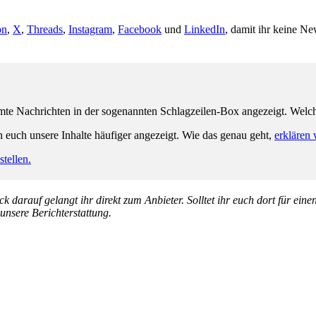
on
,
X
,
Threads
,
Instagram
,
Facebook
und
LinkedIn
, damit ihr keine Ne
e Nachrichten in der sogenannten Schlagzeilen-Box angezeigt. Welche 
n euch unsere Inhalte häufiger angezeigt. Wie das genau geht,
erklären 
tellen.
k darauf gelangt ihr direkt zum Anbieter. Solltet ihr euch dort für ein
 unsere Berichterstattung.