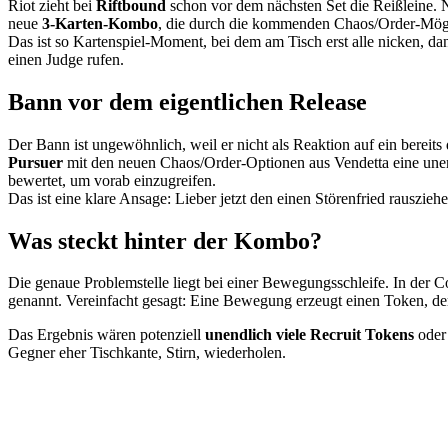
Riot zieht bei
Riftbound
schon vor dem nächsten Set die Reißleine. No
neue
3-Karten-Kombo
, die durch die kommenden Chaos/Order-Mögli
Das ist so Kartenspiel-Moment, bei dem am Tisch erst alle nicken, dan
einen Judge rufen.
Bann vor dem eigentlichen Release
Der Bann ist ungewöhnlich, weil er nicht als Reaktion auf ein berei
Pursuer
mit den neuen Chaos/Order-Optionen aus Vendetta eine unend
bewertet, um vorab einzugreifen.
Das ist eine klare Ansage: Lieber jetzt den einen Störenfried rauszieh
Was steckt hinter der Kombo?
Die genaue Problemstelle liegt bei einer Bewegungsschleife. In der
genannt. Vereinfacht gesagt: Eine Bewegung erzeugt einen Token, der 
Das Ergebnis wären potenziell
unendlich viele Recruit Tokens
oder 
Gegner eher Tischkante, Stirn, wiederholen.