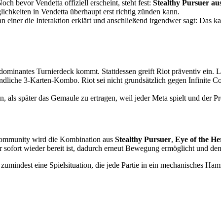
ch bevor Vendetta offiziell erscheint, steht fest:
Stealthy Pursuer au
chkeiten in Vendetta überhaupt erst richtig zünden kann.
n einer die Interaktion erklärt und anschließend irgendwer sagt: Das k
ts dominantes Turnierdeck kommt. Stattdessen greift Riot präventiv ei
liche 3-Karten-Kombo. Riot sei nicht grundsätzlich gegen Infinite Com
en, als später das Gemaule zu ertragen, weil jeder Meta spielt und der Pr
 Community wird die Kombination aus
Stealthy Pursuer
,
Eye of the He
sofort wieder bereit ist, dadurch erneut Bewegung ermöglicht und den 
zumindest eine Spielsituation, die jede Partie in ein mechanisches Ham