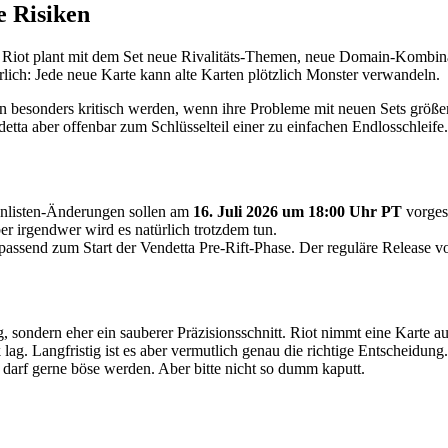
e Risiken
. Riot plant mit dem Set neue Rivalitäts-Themen, neue Domain-Komb
ch: Jede neue Karte kann alte Karten plötzlich Monster verwandeln.
en besonders kritisch werden, wenn ihre Probleme mit neuen Sets größer
tta aber offenbar zum Schlüsselteil einer zu einfachen Endlosschleife.
nnlisten-Änderungen sollen am
16. Juli 2026 um 18:00 Uhr PT
vorgest
er irgendwer wird es natürlich trotzdem tun.
 passend zum Start der Vendetta Pre-Rift-Phase. Der reguläre Release 
, sondern eher ein sauberer Präzisionsschnitt. Riot nimmt eine Karte a
 lag. Langfristig ist es aber vermutlich genau die richtige Entscheidun
 darf gerne böse werden. Aber bitte nicht so dumm kaputt.