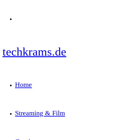
Menü
techkrams.de
Home
Streaming & Film