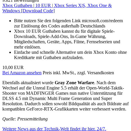
9.821 Bewertungen
Xbox Guthaben | 10 EUR | Xbox Series X|S, Xbox One &
Windows [Download Code]
Bitte nutzen Sie den folgenden Link microsoft.com/redeem
zur Einlösung des Codes außerhalb Deutschlands
Xbox 10 EUR Guthaben kannst du für digitale Spiele-
Downloads, Spiele-Add-Ons, In-Game Währung,
Mitgliedschaften, Geräte, Apps, Filme, Fernsehserien und
mehr einlösen.
Einfache und schnelle Alternative um dein Xbox Konto ohne
Kreditkarte mit Guthaben aufzuladen.
10,00 EUR
Bei Amazon ansehen
Preis inkl. MwSt., zzgl. Versandkosten
Ebenfalls aktualisiert wurde
Gray Zone Warfare
. Nach dem
Wechsel auf die Unreal Engine 5.5 erhält der Open-World-Taktik-
Shooter von MADFINGER Games nun native Unterstützung für
DLSS 4.5 mit Dynamic Multi Frame Generation und Super
Resolution. Dadurch sollen sowohl Bildqualität als auch Bildrate auf
kompatiblen GeForce-RTX-Grafikkarten weiter verbessert werden.
Quelle: Pressemitteilung
Weitere News aus der Technik-Welt findet ihr hier. 24/7.