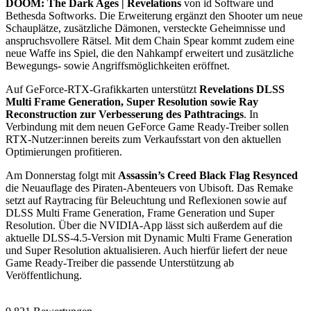
DOOM: The Dark Ages | Revelations
von id Software und
Bethesda Softworks. Die Erweiterung ergänzt den Shooter um neue
Schauplätze, zusätzliche Dämonen, versteckte Geheimnisse und
anspruchsvollere Rätsel. Mit dem Chain Spear kommt zudem eine
neue Waffe ins Spiel, die den Nahkampf erweitert und zusätzliche
Bewegungs- sowie Angriffsmöglichkeiten eröffnet.
Auf GeForce-RTX-Grafikkarten unterstützt
Revelations DLSS
Multi Frame Generation, Super Resolution sowie Ray
Reconstruction zur Verbesserung des Pathtracings
. In
Verbindung mit dem neuen GeForce Game Ready-Treiber sollen
RTX-Nutzer:innen bereits zum Verkaufsstart von den aktuellen
Optimierungen profitieren.
Am Donnerstag folgt mit
Assassin’s Creed Black Flag Resynced
die Neuauflage des Piraten-Abenteuers von Ubisoft. Das Remake
setzt auf Raytracing für Beleuchtung und Reflexionen sowie auf
DLSS Multi Frame Generation, Frame Generation und Super
Resolution. Über die NVIDIA-App lässt sich außerdem auf die
aktuelle DLSS-4.5-Version mit Dynamic Multi Frame Generation
und Super Resolution aktualisieren. Auch hierfür liefert der neue
Game Ready-Treiber die passende Unterstützung ab
Veröffentlichung.