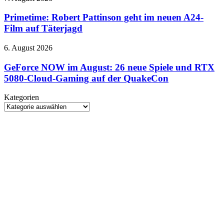
und
mehr
Robert
unbegrenzte
Pattinson
Primetime: Robert Pattinson geht im neuen A24-
Text-
geht
Film auf Täterjagd
Chats
im
neuen
GeForce
6. August 2026
A24-
NOW
Film
im
GeForce NOW im August: 26 neue Spiele und RTX
auf
August:
5080-Cloud-Gaming auf der QuakeCon
Täterjagd
26
neue
Kategorien
Spiele
Kategorien
und
RTX
5080-
Cloud-
Gaming
auf
der
QuakeCon