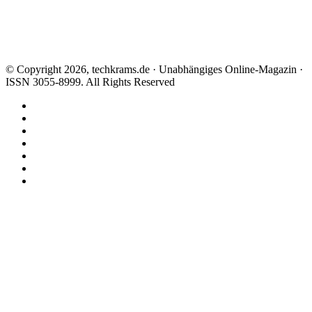
© Copyright 2026, techkrams.de · Unabhängiges Online-Magazin ·
ISSN 3055-8999. All Rights Reserved
Facebook
X
Instagram
Paypal
TikTok
RSS
Threads
Facebook
X
WhatsApp
Telegram
Schaltfläche
"Zurück
zum
Anfang"