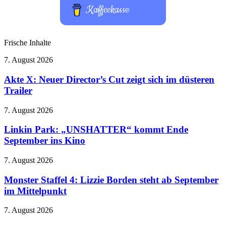
Kaffeekasse
Frische Inhalte
Akte
7. August 2026
X:
Neuer
Akte X: Neuer Director’s Cut zeigt sich im düsteren
Director’s
Trailer
Cut
zeigt
Linkin
7. August 2026
sich
Park:
im
„UNSHATTER“
Linkin Park: „UNSHATTER“ kommt Ende
düsteren
kommt
September ins Kino
Trailer
Ende
September
Monster
7. August 2026
ins
Staffel
Kino
4:
Monster Staffel 4: Lizzie Borden steht ab September
Lizzie
im Mittelpunkt
Borden
steht
Banjo-
7. August 2026
ab
Kazooie
September