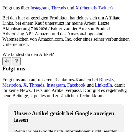
Folgt uns über
Instagram
,
Threads
und
X (ehemals Twitter)
.
Bei den hier angezeigten Produkten handelt es sich um Affiliate
Links, bei einem Kauf unterstützt ihr meine Arbeit. Letzte
Aktualisierung
/ Bilder von der Amazon Product
7.08.2026
Advertising API. Amazon und das Amazon-Logo sind
Warenzeichen von Amazon.com, Inc. oder eines seiner verbundenen
Unternehmen.
Wie fandest du den Artikel?
👍
👎
Folgt uns
Folgt uns auch auf unseren Techkrams-Kanälen bei
Bluesky
,
Mastodon
,
X
,
Threads
,
Instagram
,
Facebook
und
LinkedIn
, damit
ihr keine News, Tests und Artikel verpasst. Dort gibt es regelmäßig
neue Beiträge, Updates und zusätzlichen Technikkram.
Unsere Artikel gezielt bei Google anzeigen
lassen
Wenn ihr bei Google nach Informationen sucht, werden