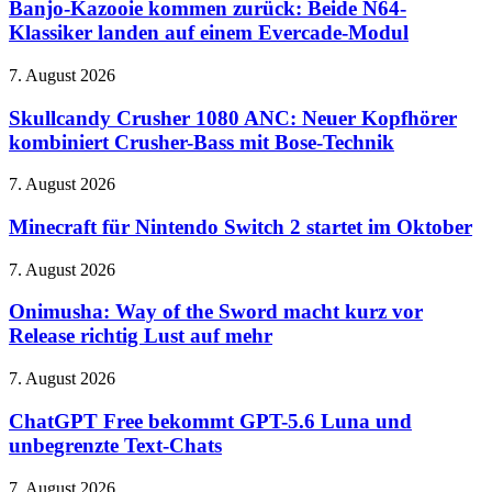
kommen
Banjo-Kazooie kommen zurück: Beide N64-
im
zurück:
Klassiker landen auf einem Evercade-Modul
Mittelpunkt
Beide
N64-
Skullcandy
7. August 2026
Klassiker
Crusher
landen
1080
Skullcandy Crusher 1080 ANC: Neuer Kopfhörer
auf
ANC:
kombiniert Crusher-Bass mit Bose-Technik
einem
Neuer
Evercade-
Kopfhörer
Modul
Minecraft
7. August 2026
kombiniert
für
Crusher-
Nintendo
Minecraft für Nintendo Switch 2 startet im Oktober
Bass
Switch
mit
2
Onimusha:
7. August 2026
Bose-
startet
Way
Technik
im
of
Onimusha: Way of the Sword macht kurz vor
Oktober
the
Release richtig Lust auf mehr
Sword
macht
ChatGPT
7. August 2026
kurz
Free
vor
bekommt
ChatGPT Free bekommt GPT-5.6 Luna und
Release
GPT-
unbegrenzte Text-Chats
richtig
5.6
Lust
Luna
auf
Primetime:
7. August 2026