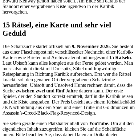
Edward Kenway gehört haben sollen. Am Ende soll daraus der
Standort einer vergrabenen Kiste irgendwo in der Karibik
hervorgehen.
15 Rätsel, eine Karte und sehr viel
Geduld
Die Schatzsuche startet offiziell am
9. November 2026
. Sie besteht
aus einer Flaschenpost mit verschlüsselter Nachricht, einer Karibik-
Karte sowie Briefen und Archivmaterial mit insgesamt
15 Rätseln
.
Laut Ubisoft kann alles komplett aus der Ferne gelöst werden. Man
muss also nicht direkt mit Dreispitz, Säbel und fragwürdiger
Reiseplanung in Richtung Karibik aufbrechen. Erst wer die Rätsel
knackt, soll den genauen Ort der vergrabenen Schatztruhe
herausfinden. Ubisoft und Unsolved Hunts rechnen damit, dass die
Suche
zwischen zwei und fünf Jahre
dauern kann. Der erste
Spieler, der den Standort korrekt ermittelt, darf in die Karibik reisen
und die Kiste ausgraben. Der Preis besteht aus einem Kristallschädel
als Nachbildung aus dem Spiel und einer Truhe mit Goldmünzen im
Assassin’s-Creed-Black-Flag-Resynced-Design.
Sie sehen gerade einen Platzhalterinhalt von
YouTube
. Um auf den
eigentlichen Inhalt zuzugreifen, klicken Sie auf die Schaltfläche
unten. Bitte beachten Sie, dass dabei Daten an Drittanbieter