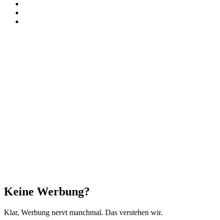
TikTok
RSS
Threads
Facebook
X
WhatsApp
Telegram
Schaltfläche
"Zurück
zum
Anfang"
Schließen
Keine Werbung?
Klar, Werbung nervt manchmal. Das verstehen wir.