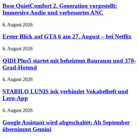
und
2.
Bose QuietComfort 2. Generation vorgestellt:
RTX
Generation
Immersive Audio und verbessertes ANC
5080-
vorgestellt:
Cloud-
Immersive
Gaming
Erster
6. August 2026
Audio
auf
Blick
und
der
auf
Erster Blick auf GTA 6 am 27. August – bei Netflix
verbessertes
QuakeCon
GTA
ANC
6
QIDI
6. August 2026
am
Plus5
27.
startet
QIDI Plus5 startet mit beheiztem Bauraum und 370-
August
mit
Grad-Hotend
–
beheiztem
bei
Bauraum
STABILO
6. August 2026
Netflix
und
LUNIS
370-
ink
STABILO LUNIS ink verbindet Vokabelheft und
Grad-
verbindet
Lern-App
Hotend
Vokabelheft
und
Google
6. August 2026
Lern-
Assistant
App
wird
Google Assistant wird abgeschaltet: Ab September
abgeschaltet:
übernimmt Gemini
Ab
September