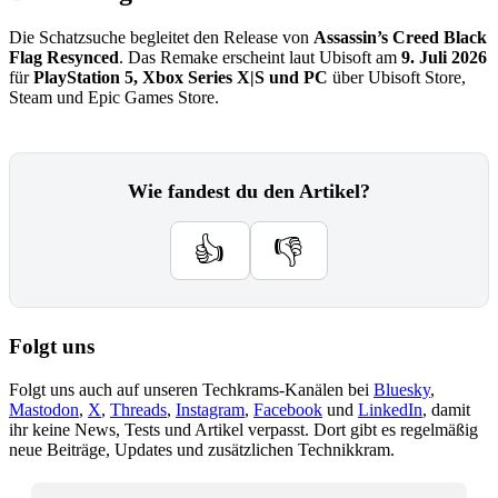
Die Schatzsuche begleitet den Release von
Assassin’s Creed Black
Flag Resynced
. Das Remake erscheint laut Ubisoft am
9. Juli 2026
für
PlayStation 5, Xbox Series X|S und PC
über Ubisoft Store,
Steam und Epic Games Store.
Wie fandest du den Artikel?
👍
👎
Folgt uns
Folgt uns auch auf unseren Techkrams-Kanälen bei
Bluesky
,
Mastodon
,
X
,
Threads
,
Instagram
,
Facebook
und
LinkedIn
, damit
ihr keine News, Tests und Artikel verpasst. Dort gibt es regelmäßig
neue Beiträge, Updates und zusätzlichen Technikkram.