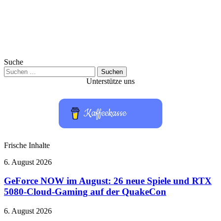
Suche
Suchen
nach:
Unterstütze uns
Kaffeekasse
Frische Inhalte
GeForce
6. August 2026
NOW
im
GeForce NOW im August: 26 neue Spiele und RTX
August:
5080-Cloud-Gaming auf der QuakeCon
26
neue
Bose
6. August 2026
Spiele
QuietComfort