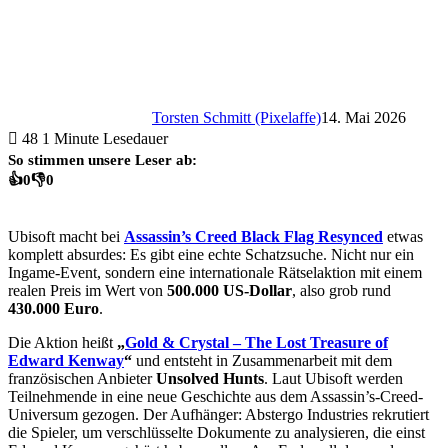
Torsten Schmitt (Pixelaffe)
14. Mai 2026
48
1 Minute Lesedauer
So stimmen unsere Leser ab:
👍
0
👎
0
Ubisoft macht bei
Assassin’s Creed Black Flag Resynced
etwas
komplett absurdes: Es gibt eine echte Schatzsuche. Nicht nur ein
Ingame-Event, sondern eine internationale Rätselaktion mit einem
realen Preis im Wert von
500.000 US-Dollar
, also grob rund
430.000 Euro
.
Die Aktion heißt
„
Gold & Crystal – The Lost Treasure of
Edward Kenway
“
und entsteht in Zusammenarbeit mit dem
französischen Anbieter
Unsolved Hunts
. Laut Ubisoft werden
Teilnehmende in eine neue Geschichte aus dem Assassin’s-Creed-
Universum gezogen. Der Aufhänger: Abstergo Industries rekrutiert
die Spieler, um verschlüsselte Dokumente zu analysieren, die einst