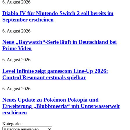
Diablo
6. August 2026
übernimmt
IV
Gemini
für
Diablo IV für Nintendo Switch 2 soll bereits im
Nintendo
September erscheinen
Switch
2
Neue
6. August 2026
soll
„Baywatch“-
bereits
Serie
Neue „Baywatch“-Serie läuft in Deutschland bei
im
läuft
Prime Video
September
in
erscheinen
Deutschland
Level
6. August 2026
bei
Infinite
Prime
zeigt
Level Infinite zeigt gamescom Line-Up 2026:
Video
gamescom
Control Resonant erstmals spielbar
Line-
Up
Neues
6. August 2026
2026:
Update
Control
zu
Neues Update zu Pokémon Pokopia und
Resonant
Pokémon
Erweiterung „Blubbmeeria“ mit Unterwasserwelt
erstmals
Pokopia
spielbar
erschienen
und
Erweiterung
Kategorien
„Blubbmeeria“
Kategorien