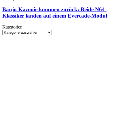
ab
Kazooie
September
kommen
Banjo-Kazooie kommen zurück: Beide N64-
im
zurück:
Klassiker landen auf einem Evercade-Modul
Mittelpunkt
Beide
N64-
Kategorien
Klassiker
Kategorien
landen
auf
einem
Evercade-
Modul