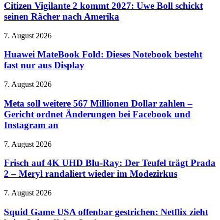
2
Citizen Vigilante 2 kommt 2027: Uwe Boll schickt
kommt
seinen Rächer nach Amerika
2027:
Uwe
Huawei
7. August 2026
Boll
MateBook
schickt
Fold:
Huawei MateBook Fold: Dieses Notebook besteht
seinen
Dieses
fast nur aus Display
Rächer
Notebook
nach
besteht
Amerika
Meta
7. August 2026
fast
soll
nur
weitere
Meta soll weitere 567 Millionen Dollar zahlen –
aus
567
Gericht ordnet Änderungen bei Facebook und
Display
Millionen
Instagram an
Dollar
zahlen
Frisch
7. August 2026
–
auf
Gericht
4K
Frisch auf 4K UHD Blu-Ray: Der Teufel trägt Prada
ordnet
UHD
Änderungen
2 – Meryl randaliert wieder im Modezirkus
Blu-
bei
Ray:
Facebook
Squid
7. August 2026
Der
und
Game
Teufel
Instagram
USA
Squid Game USA offenbar gestrichen: Netflix zieht
trägt
an
offenbar