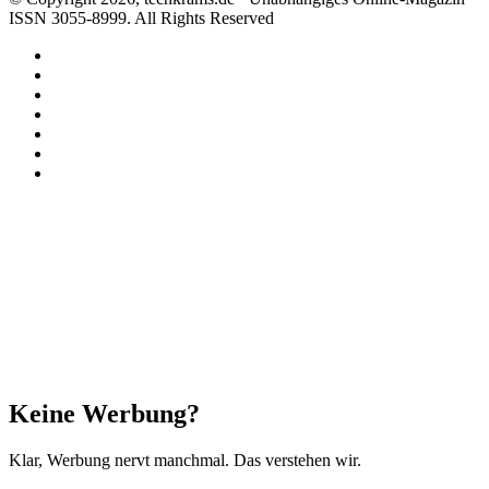
ISSN 3055-8999. All Rights Reserved
Facebook
X
Instagram
Paypal
TikTok
RSS
Threads
Facebook
X
WhatsApp
Telegram
Schaltfläche
"Zurück
zum
Anfang"
Schließen
Keine Werbung?
Klar, Werbung nervt manchmal. Das verstehen wir.