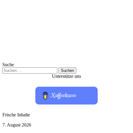
Suche
Suchen
nach:
Unterstütze uns
Kaffeekasse
Frische Inhalte
Citizen
7. August 2026
Vigilante