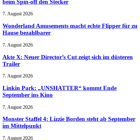
beim Spin-off den Stecker
Prada
gestrichen:
2
Netflix
–
Wonderland
7. August 2026
zieht
Meryl
Amusements
beim
randaliert
macht
Wonderland Amusements macht echte Flipper für zu
Spin-
wieder
echte
Hause bezahlbarer
off
im
Flipper
den
Modezirkus
für
Stecker
Akte
7. August 2026
zu
X:
Hause
Neuer
Akte X: Neuer Director’s Cut zeigt sich im düsteren
bezahlbarer
Director’s
Trailer
Cut
zeigt
Linkin
7. August 2026
sich
Park:
im
„UNSHATTER“
Linkin Park: „UNSHATTER“ kommt Ende
düsteren
kommt
September ins Kino
Trailer
Ende
September
Monster
7. August 2026
ins
Staffel
Kino
4:
Monster Staffel 4: Lizzie Borden steht ab September
Lizzie
im Mittelpunkt
Borden
steht
Banjo-
7. August 2026