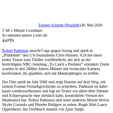
Torsten Schmitt (Pixelaffe)
30. Mai 2026
68
1 Minute Lesedauer
So stimmen unsere Leser ab:
👍
0
👎
0
Robert Pattinson
tauscht Cape gegen Anzug und spielt in
„Primetime“ den US-Journalisten Chris Hansen. A24 hat einen
ersten Teaser zum Thriller veröffentlicht, der sich an der
berüchtigten NBC-Sendung „To Catch a Predator“ orientiert. Darin
wurden in den 2000er-Jahren Männer mit versteckter Kamera
konfrontiert, die glaubten, sich mit Minderjährigen zu treffen.
Der Film spielt im Jahr 2006 und zeigt Hansen auf dem Weg, mit
seinem Format Fernsehgeschichte zu schreiben. Pattinson ist dabei
kaum wiederzuerkennen und legt im Teaser vor allem über Stimme
und Körpersprache eine ziemlich kalte, kontrollierte Version des
Moderators hin. Neben Pattinson sind unter anderem Merritt Wever,
Skyler Gisondo und Phoebe Bridgers zu sehen. Regie führt Lance
Oppenheim, das Drehbuch stammt von Ajon Singh.